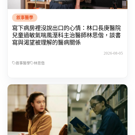
敘事醫學
寫下病房裡沒說出口的心情：林口長庚醫院
兒童過敏氣喘風溼科主治醫師林思偕，談書
寫與渴望被理解的醫病關係
2026-08-05
敘事醫學
林思偕