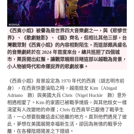
《西貢小姐》被譽為是世界四大音樂劇之一，與《悲慘世
界》、《歌劇魅影》、《貓》齊名，但相比其他三部，台
灣觀眾對《西貢小姐》的內容相對陌生，而這部頗具盛名
的音樂劇終於在 2024 年首度來台，總共巡迴了四個城
市，票房開出紅盤，讓觀眾親眼目睹這部以越戰為背景，
小人物被時代和命運捉弄的悲劇故事。
《西貢小姐》背景設定為 1970 年代的西貢（胡志明市前
身），在西貢快要淪陷之時，越南妓女 Kim（Abigail
Adriano 飾）與美國大兵 Chris（Nigel Huckle 飾）意外
相遇相愛了。Kim 的家園已被戰爭燒毀，與其他妓女一樣
渴望有人改變她的命運；Chris 在西貢早已厭倦了戰爭生
活，一心想要脫離這虛幻迷離的地方。直到他們遇見了彼
此，夢想在美國展開幸福新生活，卻因為無情的戰爭分
離，在各種陰錯陽差之下錯過。