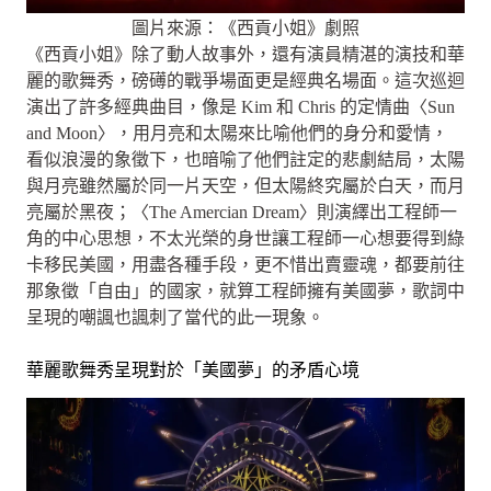
圖片來源：《西貢小姐》劇照
《西貢小姐》除了動人故事外，還有演員精湛的演技和華
麗的歌舞秀，磅礡的戰爭場面更是經典名場面。這次巡迴
演出了許多經典曲目，像是 Kim 和 Chris 的定情曲〈Sun
and Moon〉，用月亮和太陽來比喻他們的身分和愛情，
看似浪漫的象徵下，也暗喻了他們註定的悲劇結局，太陽
與月亮雖然屬於同一片天空，但太陽終究屬於白天，而月
亮屬於黑夜；〈The Amercian Dream〉則演繹出工程師一
角的中心思想，不太光榮的身世讓工程師一心想要得到綠
卡移民美國，用盡各種手段，更不惜出賣靈魂，都要前往
那象徵「自由」的國家，就算工程師擁有美國夢，歌詞中
呈現的嘲諷也諷刺了當代的此一現象。
華麗歌舞秀呈現對於「美國夢」的矛盾心境