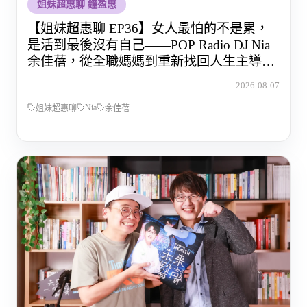
姐妹超惠聊 鐘盈惠
【姐妹超惠聊 EP36】女人最怕的不是累，
是活到最後沒有自己——POP Radio DJ Nia
余佳蓓，從全職媽媽到重新找回人生主導權
的那段路
2026-08-07
Nia
姐妹超惠聊
余佳蓓