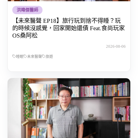
洪暐傑醫師
【未來醫聲 EP18】旅行玩到捨不得睡？玩
的時候沒感覺，回家開始還債 Feat.食尚玩家
OS桑阿松
2026-08-06
睡眠
未來醫聲
旅遊