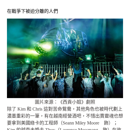
在戰爭下被迫分離的人們
圖片來源：《西貢小姐》劇照
除了 Kim 和 Chris 這對苦命鴛鴦，其他角色也被時代劃上
濃墨重彩的一筆，有在越南經營酒吧，不惜出賣靈魂也想
要拿到美國綠卡的工程師（Seann Miley Moore 飾）；
Kim 的越南未婚夫 Thuy（Laurence Mossmang 飾）在政