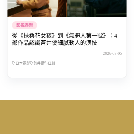
影視娛樂
從《扶桑花女孩》到《氣體人第一號》：4
部作品認識蒼井優細膩動人的演技
2026-08-05
日本電影
蒼井優
日劇