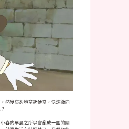
點，然後哀怨地拿起便當，快速衝向
呢？
了小春的早晨之所以會亂成一團的關