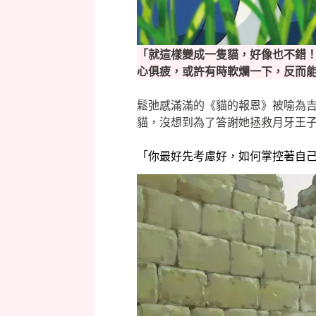
「就這樣變成一隻貓，好像也不錯
心俱疲，或許有時軟爛一下，反而
鬆弛感滿滿的《貓的報恩》被喻為
貓，沒想到為了答謝她拯救月牙王
「你最好先考慮好，如何掌控著自