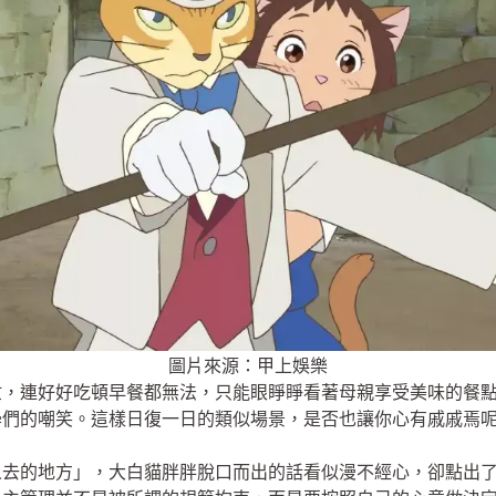
圖片來源：甲上娛樂
忙，連好好吃頓早餐都無法，只能眼睜睜看著母親享受美味的餐
學們的嘲笑。這樣日復一日的類似場景，是否也讓你心有戚戚焉
人去的地方」，大白貓胖胖脫口而出的話看似漫不經心，卻點出