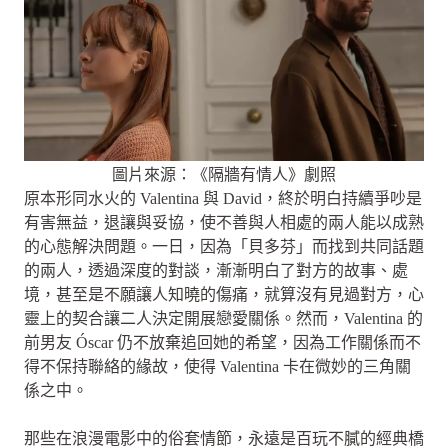
圖片來源：《隔牆有情人》劇照
原本形同水火的 Valentina 與 David，終於明白持續爭吵是
有害無益，退讓與妥協，使不善與人相處的兩人能以成熟
的心態解決問題。一日，因為「貝多芬」而找到共同話題
的兩人，透過深度的對談，漸漸明白了對方的故事、處
境，甚至是不願讓人知曉的傷痛，就算沒有見過對方，心
靈上的契合讓二人決定開展戀愛關係。然而，Valentina 的
前男友 Óscar 仍不放棄追回她的希望，因為工作關係而不
得不保持聯絡的緣故，使得 Valentina 卡在微妙的三角關
係之中。
那些在浪漫電影中的俗套情節，永遠是百玩不膩的經典橋