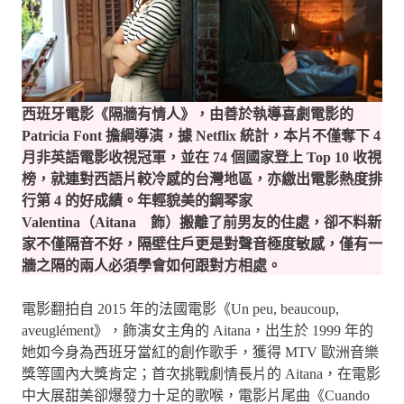
西班牙電影《隔牆有情人》，由善於執導喜劇電影的
Patricia Font 擔綱導演，據 Netflix 統計，本片不僅奪下 4
月非英語電影收視冠軍，並在 74 個國家登上 Top 10 收視
榜，就連對西語片較冷感的台灣地區，亦繳出電影熱度排
行第 4 的好成績。年輕貌美的鋼琴家
Valentina（Aitana 飾）搬離了前男友的住處，卻不料新
家不僅隔音不好，隔壁住戶更是對聲音極度敏感，僅有一
牆之隔的兩人必須學會如何跟對方相處。
電影翻拍自 2015 年的法國電影《Un peu, beaucoup,
aveuglément》，飾演女主角的 Aitana，出生於 1999 年的
她如今身為西班牙當紅的創作歌手，獲得 MTV 歐洲音樂
獎等國內大獎肯定；首次挑戰劇情長片的 Aitana，在電影
中大展甜美卻爆發力十足的歌喉，電影片尾曲《Cuando