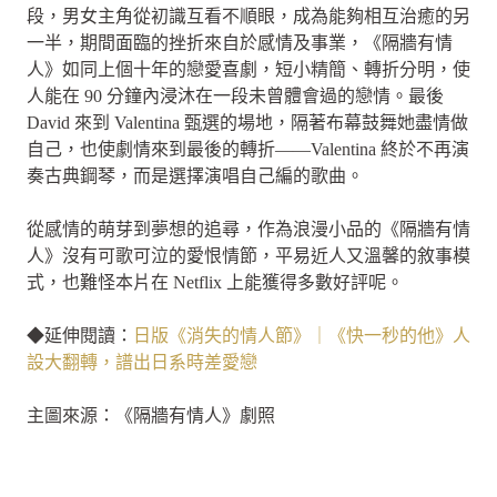
段，男女主角從初識互看不順眼，成為能夠相互治癒的另
一半，期間面臨的挫折來自於感情及事業，《隔牆有情
人》如同上個十年的戀愛喜劇，短小精簡、轉折分明，使
人能在 90 分鐘內浸沐在一段未曾體會過的戀情。最後
David 來到 Valentina 甄選的場地，隔著布幕鼓舞她盡情做
自己，也使劇情來到最後的轉折——Valentina 終於不再演
奏古典鋼琴，而是選擇演唱自己編的歌曲。
從感情的萌芽到夢想的追尋，作為浪漫小品的《隔牆有情
人》沒有可歌可泣的愛恨情節，平易近人又溫馨的敘事模
式，也難怪本片在 Netflix 上能獲得多數好評呢。
◆延伸閱讀：
日版《消失的情人節》｜《快一秒的他》人
設大翻轉，譜出日系時差愛戀
主圖來源：《隔牆有情人》劇照