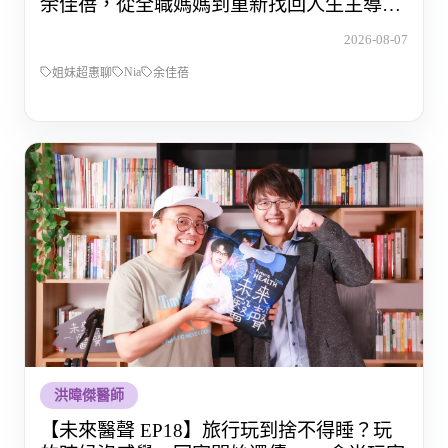
余佳蓓，從全職媽媽到重新找回人生主導權
的那段路
2026-08-07
Nia
姐妹超惠聊
余佳蓓
洪暐傑醫師
【未來醫聲 EP18】旅行玩到捨不得睡？玩