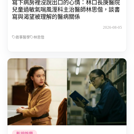
寫下病房裡沒說出口的心情：林口長庚醫院
兒童過敏氣喘風溼科主治醫師林思偕，談書
寫與渴望被理解的醫病關係
2026-08-05
敘事醫學
林思偕
影視娛樂