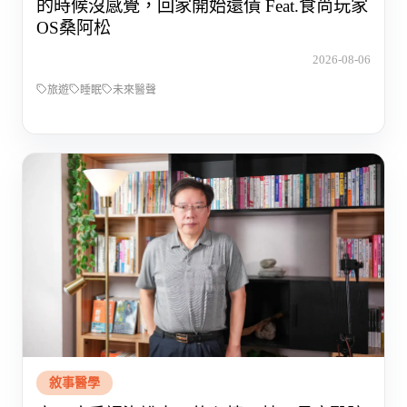
的時候沒感覺，回家開始還債 Feat.食尚玩家
OS桑阿松
2026-08-06
旅遊
睡眠
未來醫聲
敘事醫學