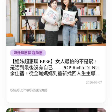
姐妹超惠聊 鐘盈惠
【姐妹超惠聊 EP36】女人最怕的不是累，
是活到最後沒有自己——POP Radio DJ Nia
余佳蓓，從全職媽媽到重新找回人生主導權
的那段路
2026-08-07
Nia
余佳蓓
姐妹超惠聊