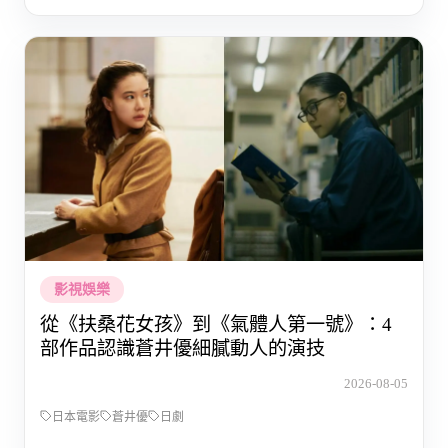
影視娛樂
從《扶桑花女孩》到《氣體人第一號》：4
部作品認識蒼井優細膩動人的演技
2026-08-05
日本電影
蒼井優
日劇