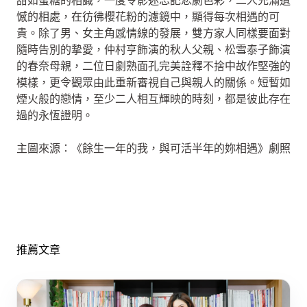
甜如蜜糖的相識，一度令影迷忘記悲劇色彩，二人充滿遺
憾的相處，在彷彿櫻花粉的濾鏡中，顯得每次相遇的可
貴。除了男、女主角感情線的發展，雙方家人同樣要面對
隨時告別的摯愛，仲村亨飾演的秋人父親、松雪泰子飾演
的春奈母親，二位日劇熟面孔完美詮釋不捨中故作堅強的
模樣，更令觀眾由此重新審視自己與親人的關係。短暫如
煙火般的戀情，至少二人相互輝映的時刻，都是彼此存在
過的永恆證明。
主圖來源：《餘生一年的我，與可活半年的妳相遇》劇照
推薦文章