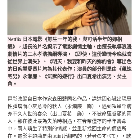
Netflix 日本電影《餘生一年的我，與可活半年的妳相
遇》，超長的片名揭示了電影劇情主軸，由擅長執導浪漫
劇情片的三木孝浩擔綱導演，《即使，這份戀情今晚就會
從世界上消失》、《明天，我要和昨天的妳約會》等出色
的日系戀愛長片均為其代表作；演員的部分則是由《飆速
宅男》永瀨廉、《沉默的遊行》出口夏希出演男、女主
角。
電影改編自日本作家森田碧同名作品，講述因心臟出現惡
性腫瘤而心灰意冷的秋人（永瀨廉 飾），遇到罹患罕病
亦不久人世的春奈（出口夏希 飾），不被命運眷顧的兩
人，卻在彼此最為失落時相遇，在春奈僅存的半年壽命
中，兩人萌生了特別的情感，並重新找回生命的價值所
在。電影主題曲是由 suis 所翻唱的〈若者のすべて〉，歌