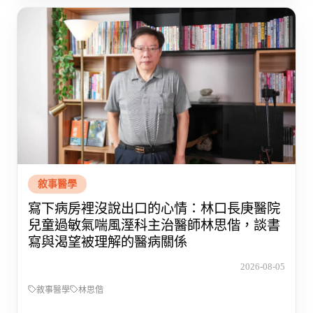
敘事醫學
寫下病房裡沒說出口的心情：林口長庚醫院
兒童過敏氣喘風溼科主治醫師林思偕，談書
寫與渴望被理解的醫病關係
2026-08-05
敘事醫學
林思偕