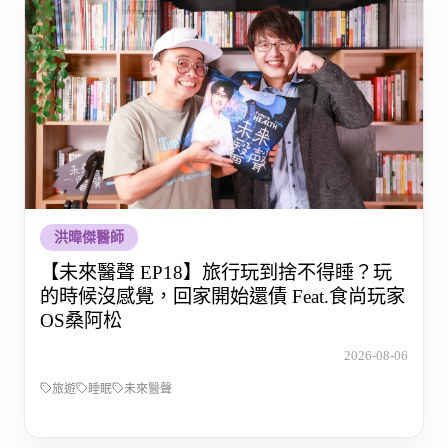
洪暐傑醫師
【未來醫聲 EP18】旅行玩到捨不得睡？玩
的時候沒感覺，回家開始還債 Feat.食尚玩家
OS桑阿松
2026-08-06
旅遊
睡眠
未來醫聲