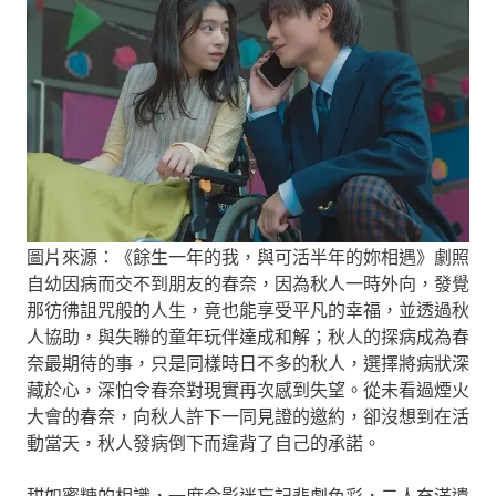
圖片來源：《餘生一年的我，與可活半年的妳相遇》劇照
自幼因病而交不到朋友的春奈，因為秋人一時外向，發覺
那彷彿詛咒般的人生，竟也能享受平凡的幸福，並透過秋
人協助，與失聯的童年玩伴達成和解；秋人的探病成為春
奈最期待的事，只是同樣時日不多的秋人，選擇將病狀深
藏於心，深怕令春奈對現實再次感到失望。從未看過煙火
大會的春奈，向秋人許下一同見證的邀約，卻沒想到在活
動當天，秋人發病倒下而違背了自己的承諾。