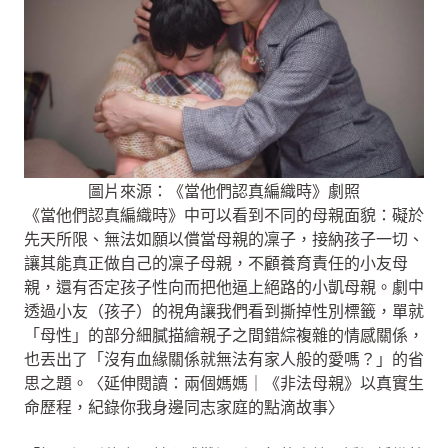
圖片來源：《當他們認真編織時》劇照
《當他們認真編織時》中可以看到不同的母親面貌：礙於
先天所限、無法如願以償當母親的凜子，接納孩子一切、
讓其能真正做自己的凜子母親，不顧養育責任的小友母
親，還有否定孩子性向而把他逼上絕路的小凱母親。劇中
透過小友（孩子）的視角讓我們看到撕掉性別標籤，單就
「母性」的部分細膩描繪親子之間錯綜複雜的情感關係，
也丟出了「沒有血緣關係就無法有家人般的愛嗎？」的省
思之題。〈延伸閱讀：兩個媽媽｜《非法母親》以真實生
命歷程，紀錄你我身邊同志家庭的點滴故事〉