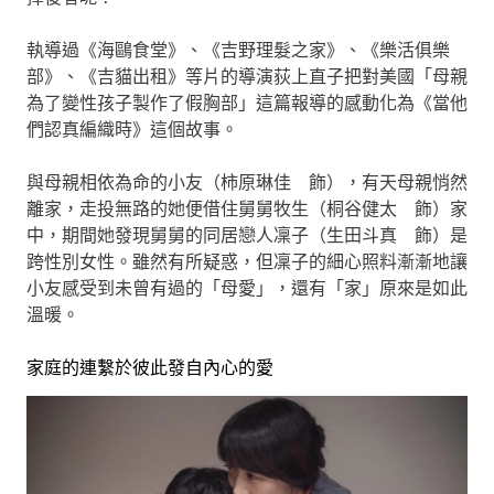
執導過《海鷗食堂》、《吉野理髮之家》、《樂活俱樂
部》、《吉貓出租》等片的導演荻上直子把對美國「母親
為了變性孩子製作了假胸部」這篇報導的感動化為《當他
們認真編織時》這個故事。
與母親相依為命的小友（柿原琳佳 飾），有天母親悄然
離家，走投無路的她便借住舅舅牧生（桐谷健太 飾）家
中，期間她發現舅舅的同居戀人凜子（生田斗真 飾）是
跨性別女性。雖然有所疑惑，但凜子的細心照料漸漸地讓
小友感受到未曾有過的「母愛」，還有「家」原來是如此
溫暖。
家庭的連繫於彼此發自內心的愛