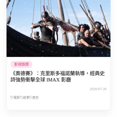
影視娛樂
《奧德賽》：克里斯多福諾蘭執導，經典史
詩強勢衝擊全球 IMAX 影廳
2026-07-30
電影
故事
歷史