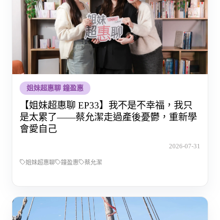
姐妹超惠聊 鐘盈惠
【姐妹超惠聊 EP33】我不是不幸福，我只
是太累了——蔡允潔走過產後憂鬱，重新學
會愛自己
2026-07-31
姐妹超惠聊
鐘盈惠
蔡允潔