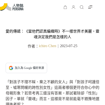
愛的傳遞：《當他們認真編織時》不一樣世界才美麗，靈
魂決定我們是怎樣的人
ichiro Chen
2023-07-25
作者：
｜
加入為 Google 偏好來源
「對孩子不理不睬、棄之不顧的女人」與「對孩子呵護倍
至、噓寒問暖的跨性別女性」這兩者哪個更符合你心中的
母親形象？若思考再三還沒有答案，那試著除卻「性別」
因子，單就「靈魂」而言，這樣是不是就能毫不猶豫地選
擇後者呢？