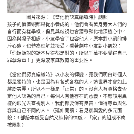
圖片來源：《當他們認真編織時》劇照
孩子的價值觀都是從小養成的，他們會看著身旁大人們的
言行而有樣學樣，偏見與歧視也會潛移默化地深植心中。
因為與凜子相處，小友學會了包容他人，原本對小凱的排
斥心態，也轉為理解並接受，看著劇中小友對小凱說：
「你媽媽說的話不見得都是對的，所以千萬不要覺得自己
罪孽深重！」更深感家庭教育的重要性。
《當他們認真編織時》以小友的轉變，讓我們明白每個人
都是獨特的，也是因為有各式各樣的人，這世界才會如此
繽紛美麗，所以不一樣是「正常」的。沒有人有資格去否
定他人認為的自己，每個人有他存在的意義，不應該用異
樣的眼光去審視別人，我們都要保有良善，懂得尊重與包
容與自己不同的人。〈延伸閱讀：看見家與愛的多元面
貌：3 部繪本感受自然又純粹的情感，「家」的組成不應
被限制〉