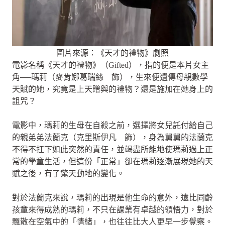
圖片來源：《天才的禮物》劇照
電影名稱《天才的禮物》（Gifted），指的便是本片女主
角──瑪莉（麥肯娜葛瑞絲 飾），生來便遺傳母親數學
天賦的她，究竟是上天贈與的禮物？還是施加在她身上的
詛咒？
電影中，瑪莉的生母在自殺之前，選擇將女兒託付給自己
的親弟弟法蘭克（克里斯伊凡 飾），身為舅舅的法蘭克
不得不扛下如此突然的責任，並竭盡所能地使瑪莉過上正
常的學童生活，但這份「正常」卻在瑪莉逐漸展現她的天
賦之後，有了驚天動地的變化。
對於法蘭克來說，瑪莉的出現是他生命的意外，遠比同齡
孩童來得成熟的瑪莉，不只在課業有卓越的領悟力，對於
飄散在空氣中的「情緒」，也往往比大人更早一步覺察。