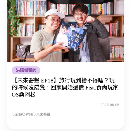
洪暐傑醫師
【未來醫聲 EP18】旅行玩到捨不得睡？玩
的時候沒感覺，回家開始還債 Feat.食尚玩家
OS桑阿松
2026-08-06
旅遊
睡眠
未來醫聲