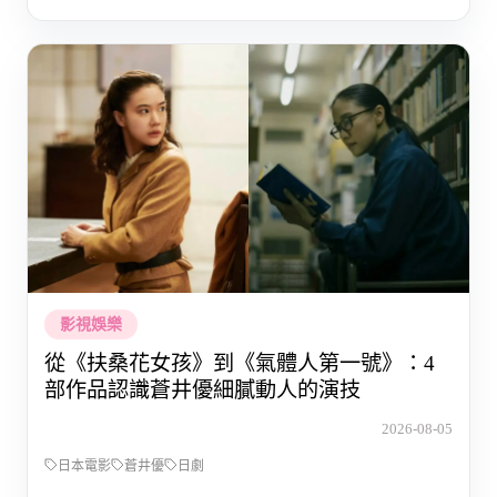
影視娛樂
從《扶桑花女孩》到《氣體人第一號》：4
部作品認識蒼井優細膩動人的演技
2026-08-05
日本電影
蒼井優
日劇