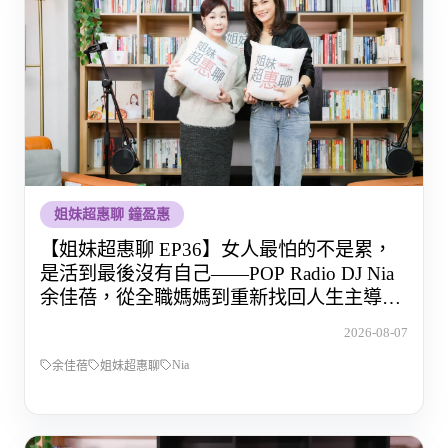
姐妹超惠聊 鐘盈惠
【姐妹超惠聊 EP36】女人最怕的不是累，
是活到最後沒有自己——POP Radio DJ Nia
余佳蓓，從全職媽媽到重新找回人生主導權
的那段路
2026-08-07
Nia
余佳蓓
姐妹超惠聊