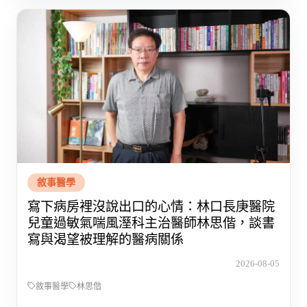
敘事醫學
寫下病房裡沒說出口的心情：林口長庚醫院
兒童過敏氣喘風溼科主治醫師林思偕，談書
寫與渴望被理解的醫病關係
2026-08-05
敘事醫學
林思偕