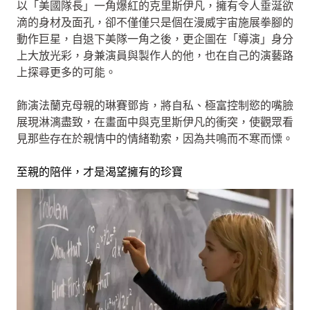
以「美國隊長」一角爆紅的克里斯伊凡，擁有令人垂涎欲
滴的身材及面孔，卻不僅僅只是個在漫威宇宙施展拳腳的
動作巨星，自退下美隊一角之後，更企圖在「導演」身分
上大放光彩，身兼演員與製作人的他，也在自己的演藝路
上探尋更多的可能。
飾演法蘭克母親的琳賽鄧肯，將自私、極富控制慾的嘴臉
展現淋漓盡致，在畫面中與克里斯伊凡的衝突，使觀眾看
見那些存在於親情中的情緒勒索，因為共鳴而不寒而慄。
至親的陪伴，才是渴望擁有的珍寶