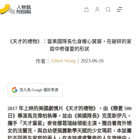
《天才的禮物》：當美國隊長化身暖心舅舅，在破碎的家
庭中修復愛的形狀
Albert Wang
2023-06-16
作者：
｜
加入為 Google 偏好來源
2017 年上映的美國劇情片《天才的禮物》，由《戀夏 500
日》導演馬克偉柏執導，並由《美國隊長》克里斯伊凡，
攜手「天才童星」麥肯娜葛瑞絲領銜主演。獨自養育外甥
女的法蘭克，與自幼便展露數學天賦的少女瑪莉，本該屬
於不同再生家庭的兩人，在本該處處驚奇的人生旅途中，