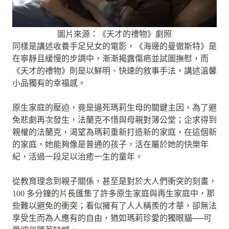
圖片來源：《天才的禮物》劇照
同樣是講述收養手足兒女的電影，《海邊的曼徹斯特》是
在寧靜且緩慢的步調中，漸漸揭露傷疤並試圖撫慰，而
《天才的禮物》則是以鮮明、快速的敘事手法，講述溫馨
小品獨有的幸福感。
原生家庭的壓迫，竟是逼死瑪莉生母的關鍵主因，為了避
免悲劇再次發生，法蘭克不惜與母親對簿公堂；企求得到
親權的法蘭克，渴望為瑪莉重新打造新的家庭，在這個新
的家庭，她能夠像是普通的孩子，活在屬於她的快樂年
紀，活過一段足以治癒一生的童年。
從教育理念到親子關係，甚至是對於大人們衝突的刻畫，
100 多分鐘的片長匯集了許多原生家庭與再生家庭中，那
些難以避免的衝突；看似擁有了人人稱羨的才華，卻無法
享受生而為人應有的自由，猶如瑪莉珍愛的獨眼貓──可