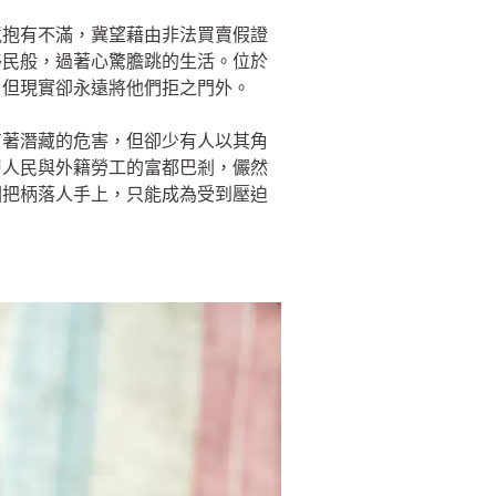
境抱有不滿，冀望藉由非法買賣假證
移民般，過著心驚膽跳的生活。位於
，但現實卻永遠將他們拒之門外。
有著潛藏的危害，但卻少有人以其角
層人民與外籍勞工的富都巴剎，儼然
因把柄落人手上，只能成為受到壓迫