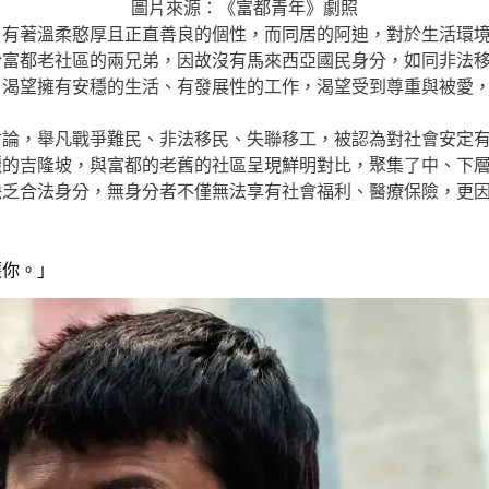
圖片來源：《富都青年》劇照
，有著溫柔憨厚且正直善良的個性，而同居的阿迪，對於生活環
於富都老社區的兩兄弟，因故沒有馬來西亞國民身分，如同非法
，渴望擁有安穩的生活、有發展性的工作，渴望受到尊重與被愛
討論，舉凡戰爭難民、非法移民、失聯移工，被認為對社會安定
麗的吉隆坡，與富都的老舊的社區呈現鮮明對比，聚集了中、下
缺乏合法身分，無身分者不僅無法享有社會福利、醫療保險，更
護你。」