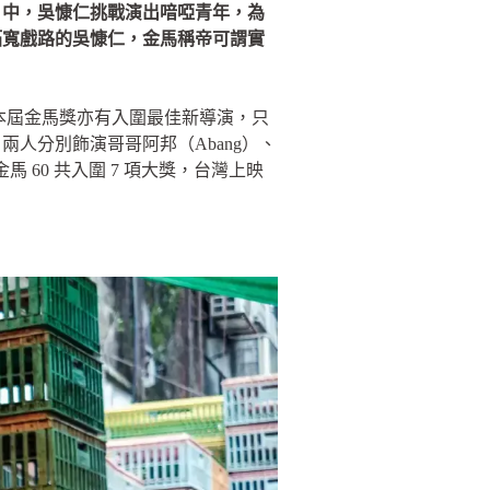
》中，吳慷仁挑戰演出喑啞青年，為
拓寬戲路的吳慷仁，金馬稱帝可謂實
在本屆金馬獎亦有入圍最佳新導演，只
人分別飾演哥哥阿邦（Abang）、
馬 60 共入圍 7 項大獎，台灣上映