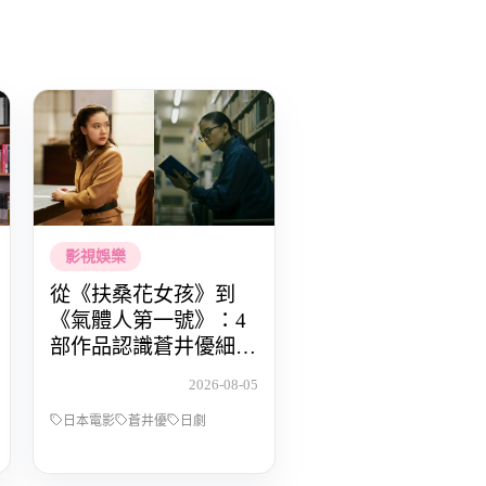
影視娛樂
從《扶桑花女孩》到
《氣體人第一號》：4
部作品認識蒼井優細膩
動人的演技
2026-08-05
日本電影
蒼井優
日劇