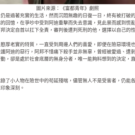
圖片來源：《富都青年》劇照
人仍是過著充實的生活，然而沉悶無趣的日復一日，終有被打破
起的回憶，在爭吵中受到阿迪重擊而失去意識，見此景而感到慌
阿邦決定自首以扛下全責，審判後遭判死刑的他，選擇以自己的
且憨厚老實的特質，一直受到周邊人們的喜愛，即便在險惡環境
掩護阿迪的惡行，阿邦不惜痛下殺手並非無辜，曾經被愛過、遭
行動，卻是處於社會底層的無身分者，唯一能夠料想到的決定，
》記錄了小人物在險世中的苟延殘喘，儘管無人不是受害者，仍能
眾印象深刻。