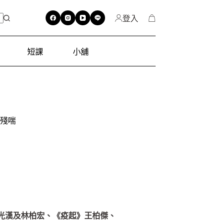
登入
短課
小舖
殘喘
許光漢及林柏宏、《疫起》王柏傑、