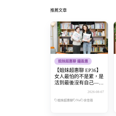
推薦文章
姐妹超惠聊 鐘盈惠
【姐妹超惠聊 EP36】
女人最怕的不是累，是
活到最後沒有自己——
POP Radio DJ Nia 余佳
2026-08-07
蓓，從全職媽媽到重新
Nia
找回人生主導權的那段
姐妹超惠聊
余佳蓓
路