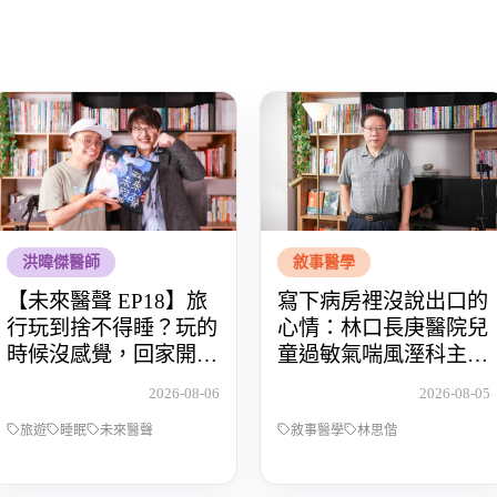
洪暐傑醫師
敘事醫學
【未來醫聲 EP18】旅
寫下病房裡沒說出口的
行玩到捨不得睡？玩的
心情：林口長庚醫院兒
時候沒感覺，回家開始
童過敏氣喘風溼科主治
還債 Feat.食尚玩家OS
醫師林思偕，談書寫與
2026-08-06
2026-08-05
桑阿松
渴望被理解的醫病關係
旅遊
睡眠
未來醫聲
敘事醫學
林思偕