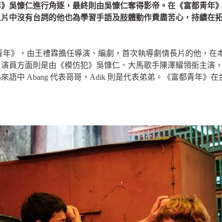
年》吳慷仁進行角逐，最終則由吳慷仁奪得影帝。在《富都青年
且片中沒有台詞的他也為學習手語及肢體動作費盡苦心，持續在
富都青年》，由王禮霖擔任導演、編劇，首次執導劇情長片的他，
演員方面則是由《模仿犯》吳慷仁、大馬歌手陳澤耀領銜主演，兩
語中 Abang 代表哥哥，Adik 則是代表弟弟。《富都青年》在金