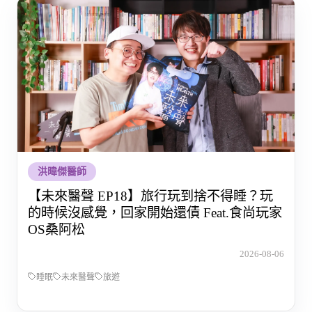
洪暐傑醫師
【未來醫聲 EP18】旅行玩到捨不得睡？玩
的時候沒感覺，回家開始還債 Feat.食尚玩家
OS桑阿松
2026-08-06
睡眠
未來醫聲
旅遊