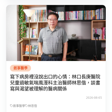
敘事醫學
寫下病房裡沒說出口的心情：林口長庚醫院
兒童過敏氣喘風溼科主治醫師林思偕，談書
寫與渴望被理解的醫病關係
2026-08-05
敘事醫學
林思偕