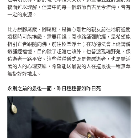
複而難以理解，但當中的每一個環節自古至今流傳，皆有
一定的來源。
比方說腳尾飯、腳尾錢，是擔心離世的親友前往地府通關
過橋時可能挨餓、需要用錢；開魂路誦彌陀經，是希望能
指引亡者跟隨向佛，前往極樂淨土；在功德法會上延請僧
道誦經禮懺，目的除了超渡亡魂外，也普渡孤魂野鬼，保
佑逝者一路平安。這些種種儀式既是告慰逝者，也是給活
著的人的心理安慰，希望能送最愛的人在這最後一程無牽
無掛好好地走。
永別之前的最後一面，昨日種種譬如昨日死