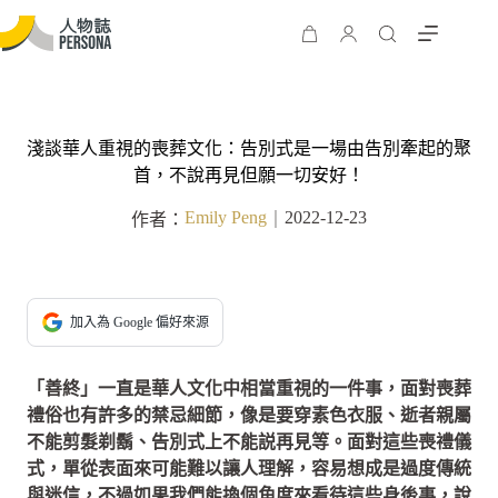
淺談華人重視的喪葬文化：告別式是一場由告別牽起的聚
首，不說再見但願一切安好！
Emily Peng
2022-12-23
作者：
｜
加入為 Google 偏好來源
「善終」一直是華人文化中相當重視的一件事，面對喪葬
禮俗也有許多的禁忌細節，像是要穿素色衣服、逝者親屬
不能剪髮剃鬍、告別式上不能説再見等。面對這些喪禮儀
式，單從表面來可能難以讓人理解，容易想成是過度傳統
與迷信，不過如果我們能換個角度來看待這些身後事，說