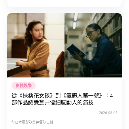
影視娛樂
從《扶桑花女孩》到《氣體人第一號》：4
部作品認識蒼井優細膩動人的演技
2026-08-05
日本電影
蒼井優
日劇