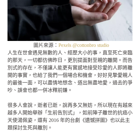
圖片來源：
Pexels @cottonbro studio
人生在世會遇見無數的人、經歷大小的事，直至死亡來臨
的那天，一切都仿佛昨日，更別提面對至親的離開。而告
別式的存在，不僅讓人能更有實感地接受珍愛的人即將離
開的事實，也給了我們一個場合和機會，好好見摯愛親人
的最後一面，可以盡情地想念、道出無盡地愛，過去的爭
吵、誤會也都一併冰釋前嫌。
很多人會說，逝者已逝，說再多又無妨，所以現在有越來
越多人開始舉辦「生前告別式」，如前陣子離世的抗癌小
天使湯佩姿，還有 2016 年的台劇《遺憾拼圖》也以此主
題探討生死與離別。