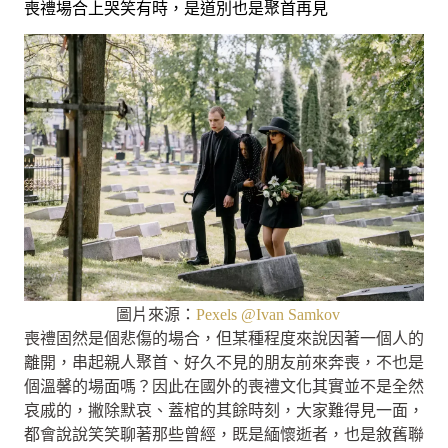
喪禮場合上哭笑有時，是道別也是聚首再見
圖片來源：
Pexels @Ivan Samkov
喪禮固然是個悲傷的場合，但某種程度來說因著一個人的
離開，串起親人聚首、好久不見的朋友前來奔喪，不也是
個溫馨的場面嗎？因此在國外的喪禮文化其實並不是全然
哀戚的，撇除默哀、蓋棺的其餘時刻，大家難得見一面，
都會說說笑笑聊著那些曾經，既是緬懷逝者，也是敘舊聯