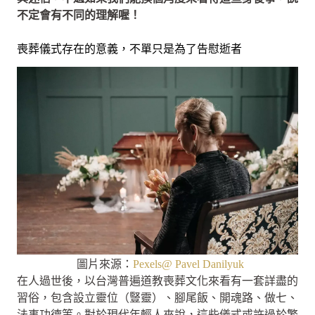
不定會有不同的理解喔！
喪葬儀式存在的意義，不單只是為了告慰逝者
圖片來源：
Pexels@ Pavel Danilyuk
在人過世後，以台灣普遍道教喪葬文化來看有一套詳盡的
習俗，包含設立靈位（豎靈）、腳尾飯、開魂路、做七、
法事功德等。對於現代年輕人來說，這些儀式或許過於繁