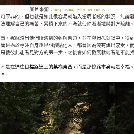
圖片來源：
unsplash@taylor hernandez
無可厚非的，但也就是如此很容易就陷入當局者迷的狀況，無論
無法理解自己的痛苦，累積下來的不滿就使你漸漸地與對方疏離
事，娓娓道出他們所遇到的難解習題，並在與獨孤對談中，得到
不管是過於專注自身還是想體貼他人，都會因為沒有說出感受，
那是使彼此能看見對方的第一步，之後會如何發展就端看能不能
福不是在通往目標路途上的某樣東西，而是那條路本身就是幸福
人。」