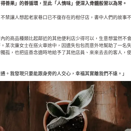
，得善果」的善循環，至此「人情味」便深入骨髓般習以為常。
，不禁讓人想起老家巷口已不復存在的柑仔店，書中人們的故事
店內的商品種類比起鄰近的其他便利店少得可以，生意想當然不
著。某次廉女士在搭火車途中，因遺失包包而意外地幫助了一名
的獨孤，也把這善念適時地給予了其他店員、來來去去的客人，
溝通。我發現只要能跟身旁的人交心，幸福其實離我們不遠。」