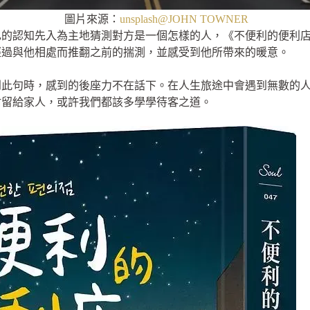
圖片來源：
unsplash@JOHN TOWNER
己的認知先入為主地猜測對方是一個怎樣的人，《不便利的便利
經過與他相處而推翻之前的揣測，並感受到他所帶來的暖意。
到此句時，感到的後座力不在話下。在人生旅途中會遇到無數的
耐留給家人，或許我們都該多學學待客之道。