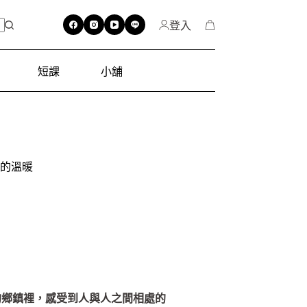
登入
短課
小舖
的溫暖
的鄉鎮裡，感受到人與人之間相處的