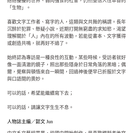
紛紛擾擾的世界、弱肉強食的社會，仍然堅信人性本善的
「生物」。
喜歡文字工作者、寫字的人，這類與文共舞的稱謂。長年
沉醉於犯罪、懸疑小說，近期打開無窮盡的求知慾，渴望
理解關於「人」內在的所有波動，若能從書本、文字獲得
或創造共鳴，就再好不過了。
始終認為專訪是一種良性的互動，某些時候，受訪者就好
像一面清澈的鏡子，照出那些隱身於日常角落的黑暗；偶
爾，覺察與頓悟來自一瞬間，回過神後便早已折服於文字
與口語間的奧妙。
可以的話，希望能繼續寫下去；
可以的話，請讓文字生生不息。
人物誌主編／懿文 Jun