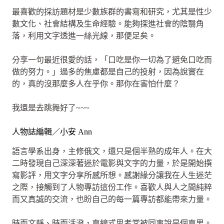
最喜歡的採訪題材是少數族群的書寫和研究，尤其是性少
數文化、社會結構及生命經驗。能夠探進社會的陰翳角
落，利用文字透進一絲光線，那便足矣。
分享一句最近很愛的話，「口吃是你一切為了避免口吃而
做的努力。」過多的焦慮都是自己的投射，因為說實在
的，真的沒那麼多人在乎你。那你在害怕什麼？
我還是去跳舞好了~~~
人物誌編輯／小安 Ann
語言學系出身，主修俄文，還只是個半熟的成年人。在大
二時發現自己深深著迷於電影與文字的力量，於是開始撰
寫影評，用文字分享所感所想。感謝緣分讓我在人生迷茫
之際，接觸到了人物專訪這份工作。喜歡人與人之間純粹
而又真誠的交流，也盼自己的每一篇專訪都能帶來力量。
時而文靜、時而活潑，直線式思考常被同事說是個直男。