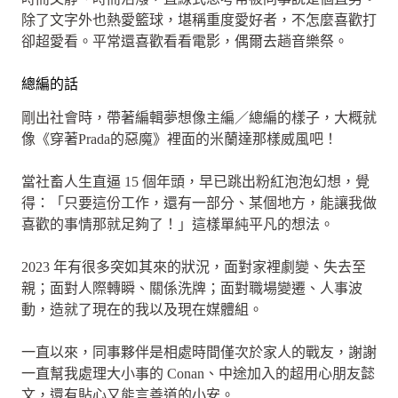
除了文字外也熱愛籃球，堪稱重度愛好者，不怎麼喜歡打
卻超愛看。平常還喜歡看看電影，偶爾去趟音樂祭。
總編的話
剛出社會時，帶著編輯夢想像主編／總編的樣子，大概就
像《穿著Prada的惡魔》裡面的米蘭達那樣威風吧！
當社畜人生直逼 15 個年頭，早已跳出粉紅泡泡幻想，覺
得：「只要這份工作，還有一部分、某個地方，能讓我做
喜歡的事情那就足夠了！」這樣單純平凡的想法。
2023 年有很多突如其來的狀況，面對家裡劇變、失去至
親；面對人際轉瞬、關係洗牌；面對職場變遷、人事波
動，造就了現在的我以及現在媒體組。
一直以來，同事夥伴是相處時間僅次於家人的戰友，謝謝
一直幫我處理大小事的 Conan、中途加入的超用心朋友懿
文，還有貼心又能言善道的小安。