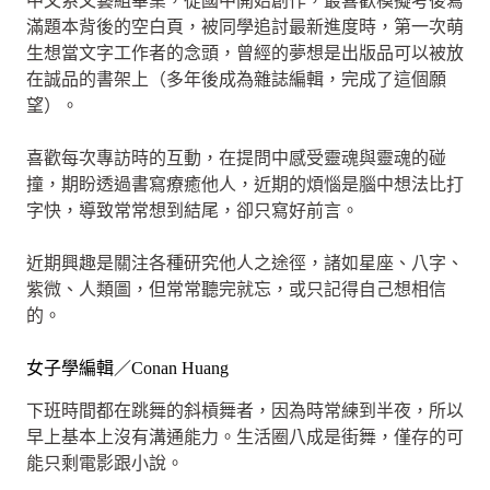
中文系文藝組畢業，從國中開始創作，最喜歡模擬考後寫
滿題本背後的空白頁，被同學追討最新進度時，第一次萌
生想當文字工作者的念頭，曾經的夢想是出版品可以被放
在誠品的書架上（多年後成為雜誌編輯，完成了這個願
望）。
喜歡每次專訪時的互動，在提問中感受靈魂與靈魂的碰
撞，期盼透過書寫療癒他人，近期的煩惱是腦中想法比打
字快，導致常常想到結尾，卻只寫好前言。
近期興趣是關注各種研究他人之途徑，諸如星座、八字、
紫微、人類圖，但常常聽完就忘，或只記得自己想相信
的。
女子學編輯／Conan Huang
下班時間都在跳舞的斜槓舞者，因為時常練到半夜，所以
早上基本上沒有溝通能力。生活圈八成是街舞，僅存的可
能只剩電影跟小說。