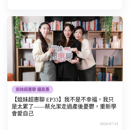
姐妹超惠聊 鐘盈惠
【姐妹超惠聊 EP33】我不是不幸福，我只
是太累了——蔡允潔走過產後憂鬱，重新學
會愛自己
2026-07-31