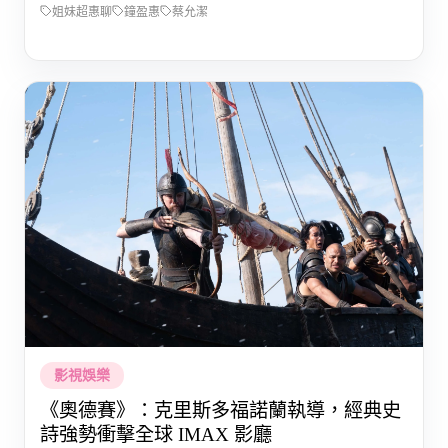
姐妹超惠聊
鐘盈惠
蔡允潔
影視娛樂
《奧德賽》：克里斯多福諾蘭執導，經典史
詩強勢衝擊全球 IMAX 影廳