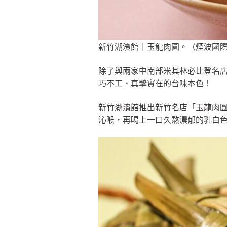
新竹湖濱館｜玉龍肉圓。（煙波國
除了與兩家中南部米其林必比登名
巧不工、真摯實在的台味本色！
新竹湖濱館推出新竹名店「玉龍肉
沁喉，再喝上一口久熬濃郁的乳白