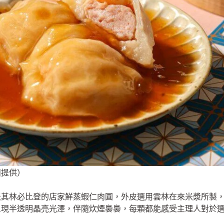
團提供）
米其林必比登的店家鮮蒸蝦仁肉圓，外皮選用雲林在來米漿所製
呈現半透明晶亮光澤，伴隨炊煙裊裊，每顆都能感受主理人對於