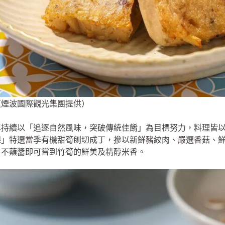
（煙波國際觀光集團提供）
年持續以「追逐自然風味，突破傳統佳餚」為目標努力，料理皆
粿」特選當季有機甜筍刨切成丁，摻以新鮮豬絞肉、嚴選香菇、
，不蘸醬即可嘗到竹筍的鮮美及精醇米香。