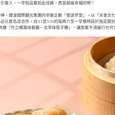
吸引客人，一早就品嘗如此佳餚，真是超級幸福的啊！
精神，煙波國際觀光集團的早餐企劃「煙波早堂」，以「米食文
登名店合作，自3/1至5/31的每周六至一早餐時段於指定館別提
/31供應「竹之鄉風味餐廳－古早味筍子粿」，讓旅客不須遠行也