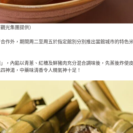
際觀光集團提供）
店合作外，期間周二至周五於指定館別分別推出當館城市的特色
圓」，內餡以青蔥、紅槽及鮮豬肉充分混合調味後，先蒸後炸使皮
色四神湯，中藥味清香令人精氣神十足！