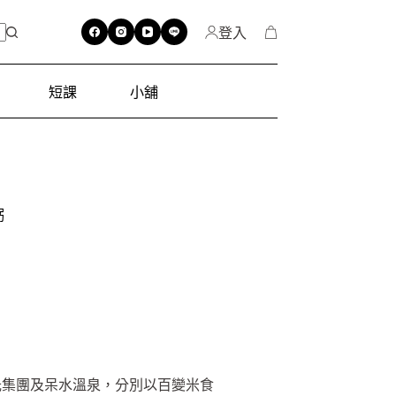
登入
短課
小舖
粥
光集團及呆水溫泉，分別以百變米食