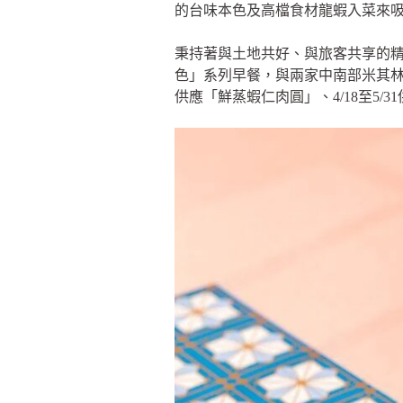
的台味本色及高檔食材龍蝦入菜來
秉持著與土地共好、與旅客共享的
色」系列早餐，與兩家中南部米其林必比
供應「鮮蒸蝦仁肉圓」、4/18至5