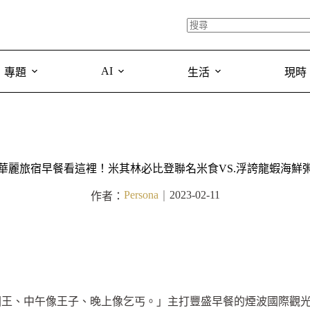
AI
專題
生活
現時
華麗旅宿早餐看這裡！米其林必比登聯名米食VS.浮誇龍蝦海鮮
Persona
2023-02-11
作者：
｜
國王、中午像王子、晚上像乞丐。」主打豐盛早餐的煙波國際觀