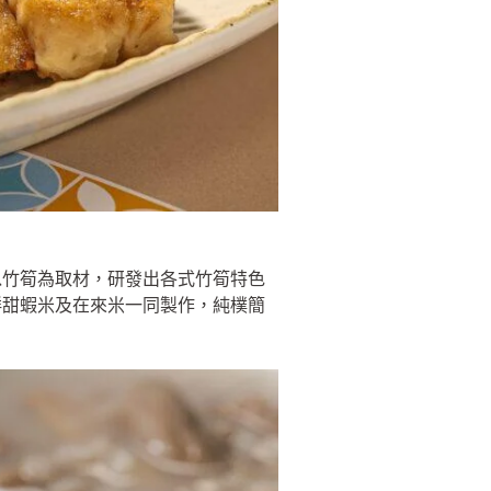
以竹筍為取材，研發出各式竹筍特色
鮮甜蝦米及在來米一同製作，純樸簡