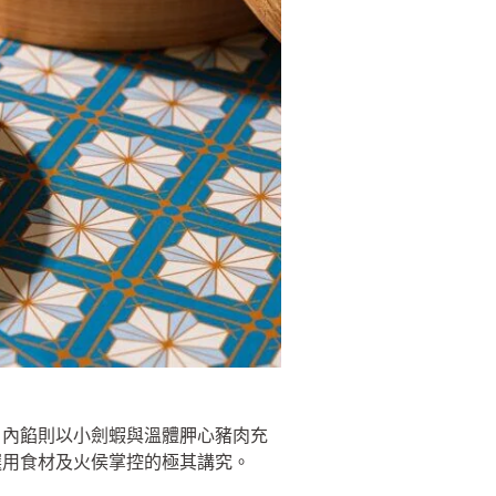
，內餡則以小劍蝦與溫體胛心豬肉充
選用食材及火侯掌控的極其講究。