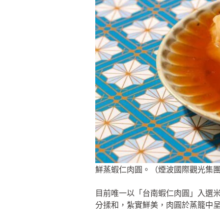
鮮蒸蝦仁肉圓。（煙波國際觀光集
目前唯一以「台南蝦仁肉圓」入選
分揉和，紮實鮮美，肉圓於蒸籠中