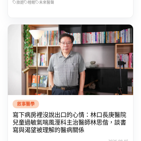
旅遊
睡眠
未來醫聲
敘事醫學
寫下病房裡沒說出口的心情：林口長庚醫院
兒童過敏氣喘風溼科主治醫師林思偕，談書
寫與渴望被理解的醫病關係