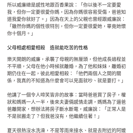
所以威廉總是感性地跟百香果說：「你以後不一定要愛
我，但你一定要很愛你媽，因為你媽很容易受傷，爸爸知
道我愛你就好了。」因為在天上的父親也曾經跟威廉說：
「雖然你媽的個性很特別，但你一定要很愛她，畢竟她懷
你十個月。」
父母相處相愛相殺 造就能吃苦的性格
樂天開朗的威廉，承襲了母親的無厘頭，但他成長過程並
不平順，父母在他小時候就離婚，為了他和妹妹，離婚初
期仍住在一起，彼此相愛相殺：「他們兩個人之間的關
係，我真的不知道為什麼會可以見面就吵、就是要打。」
他講了一個令人啼笑皆非的故事：當時爸爸買了房子，權
狀和媽媽一人一半，後來夫妻倆感情走調，媽媽為了逼爸
爸離開家，想辦法將房子斷水斷電，威廉說：「正常人是
不是就搬走了？但我爸沒有，他繼續住著！」
夏天很熱沒水洗澡，不是等雨來接水、就是去附近的阿嬤