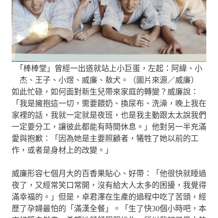
「棒棒堂」曾經一出道就站上小巨蛋，左起：阿緯、小
杰、王子、小煜、威廉、敖犬。（圖片來源／威廉）
如此忙碌，如何面對新生兒帶來家庭的轉變？威廉說：
「我是擁抱這一切，需要餵奶、換尿布、洗澡，晚上我在
家裡的話，我就一定就是夜班，也是我主動跟太太說我們
一定要分工，讓彼此都能有時間休息。」他對另一半充滿
愛與抱歉：「因為她是主要照顧者，犧牲了她以前的工
作，或者是身材上的改變。」
威廉形容七個月大的百香果貼心、好帶：「他很快就睡過
夜了，又經常笑口常開，沒有給大人太多的困擾，我覺得
滿幸福的。」但是，卓君澤在生產的過程中吃了苦頭，經
歷了孕婦最怕的「滿漢全餐」。「生了快30個小時吧，本