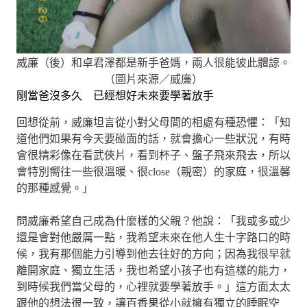
威廉（後）和卓君澤都是新手爸媽，兩人很能彼此體諒。
（圖片來源／威廉）
剛當爸沒多久 已經想好未來要學著放手
回想從前，威廉坦言從小對父母間的相處有種恐懼：「知
道他們如果有今天要碰面的話，就會擔心一些狀況，有時
會很精彩像在看武俠片，看到杯子、盤子飛來飛去，所以
會特別嚮往一些很溫暖、很close（親密）的家庭，很溫馨
的那種感覺。」
問威廉希望自己成為什麼樣的父親？他說：「我或多或少
還是會對他嚴厲一點，我希望未來在他人生十字路口的時
候，我有那個能力引導到他去往好的方向；因為我很早就
離開家庭、獨立生活，我也希望小孩子也有這樣的能力，
到時候我們當父母的，心裡就要學著放手。」這方面太太
跟他的想法很一致，讓百香果從小就擁有獨立的睡眠空