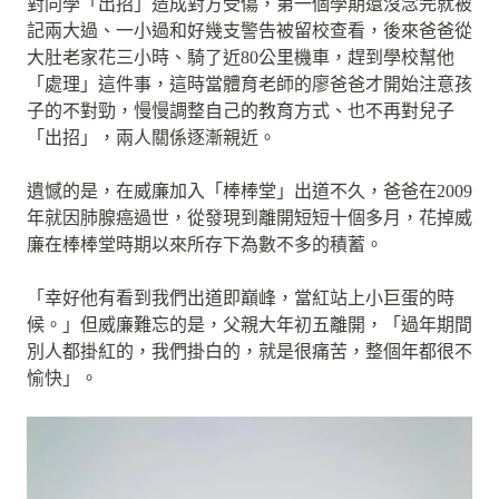
對同學「出招」造成對方受傷，第一個學期還沒念完就被
記兩大過、一小過和好幾支警告被留校查看，後來爸爸從
大肚老家花三小時、騎了近80公里機車，趕到學校幫他
「處理」這件事，這時當體育老師的廖爸爸才開始注意孩
子的不對勁，慢慢調整自己的教育方式、也不再對兒子
「出招」，兩人關係逐漸親近。
遺憾的是，在威廉加入「棒棒堂」出道不久，爸爸在2009
年就因肺腺癌過世，從發現到離開短短十個多月，花掉威
廉在棒棒堂時期以來所存下為數不多的積蓄。
「幸好他有看到我們出道即巔峰，當紅站上小巨蛋的時
候。」但威廉難忘的是，父親大年初五離開，「過年期間
別人都掛紅的，我們掛白的，就是很痛苦，整個年都很不
愉快」。