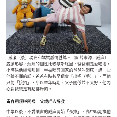
威廉（後）現在和媽媽感情甚篤。（圖片來源／威廉）
威廉形容，媽媽的個性比較歇斯底里，爸爸則是愛喝酒，
小時候他經常睡到一半被喝醉回家的爸爸叫起床，講一些
他聽不懂的話，爸爸有時甚至還會「出招（手）」，而他
只能「接招」，所以童年時期，父子關係並不太好，他內
心對爸爸是有點排斥的。
青春期叛逆闖禍 父親趕去解救
中學以後，不愛讀書的威廉開始「歪掉」，高中時期換他