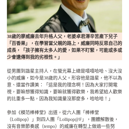
38歲的廖威廉去年升格人父，老婆卓君澤辛苦產下兒子
「百香果」，在學習當父親的路上，威廉同時反思自己的
成長，「孩子擁有太多人的愛，如果不盯緊，可能或多或
少會遺傳到我的劣根性。」
從男團到諧星主持人，在螢光幕上總是嘻嘻哈哈、沒大沒
小的威廉，如今是38歲的人父。形容他是諧星，他不以為
意、還當作讚美：「這是我的理念啊！因為大家打開電
視，要嘛想獲得知識，要嘛就獲得歡樂，我希望給人歡樂
的比重多一點，因為我知識量沒那麼多，哈哈哈！」
參加《模范棒棒堂》出道，從六人團「棒棒堂
（Lollipop）」到四人團「Lollipop@F」，團體解散後，
沒有音樂節奏感（tempo）的威廉在轉型上做過一些努