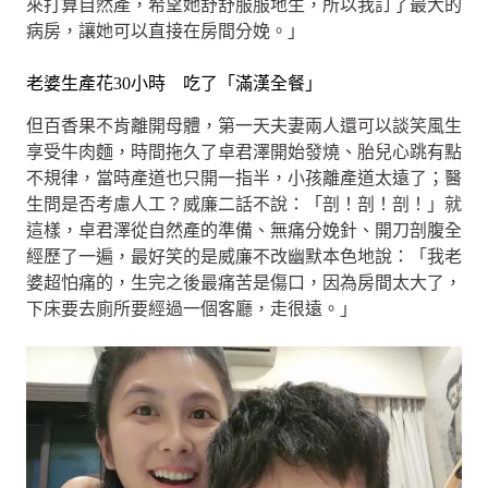
來打算自然產，希望她舒舒服服地生，所以我訂了最大的
病房，讓她可以直接在房間分娩。」
老婆生產花30小時 吃了「滿漢全餐」
但百香果不肯離開母體，第一天夫妻兩人還可以談笑風生
享受牛肉麵，時間拖久了卓君澤開始發燒、胎兒心跳有點
不規律，當時產道也只開一指半，小孩離產道太遠了；醫
生問是否考慮人工？威廉二話不說：「剖！剖！剖！」就
這樣，卓君澤從自然產的準備、無痛分娩針、開刀剖腹全
經歷了一遍，最好笑的是威廉不改幽默本色地說：「我老
婆超怕痛的，生完之後最痛苦是傷口，因為房間太大了，
下床要去廁所要經過一個客廳，走很遠。」