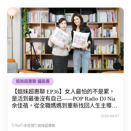
姐妹超惠聊 鐘盈惠
【姐妹超惠聊 EP36】女人最怕的不是累，
是活到最後沒有自己——POP Radio DJ Nia
余佳蓓，從全職媽媽到重新找回人生主導權
的那段路
2026-08-07
Nia
余佳蓓
姐妹超惠聊