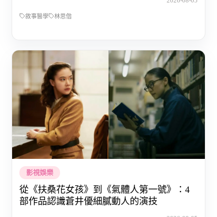
2026-08-05
敘事醫學
林思偕
影視娛樂
從《扶桑花女孩》到《氣體人第一號》：4
部作品認識蒼井優細膩動人的演技