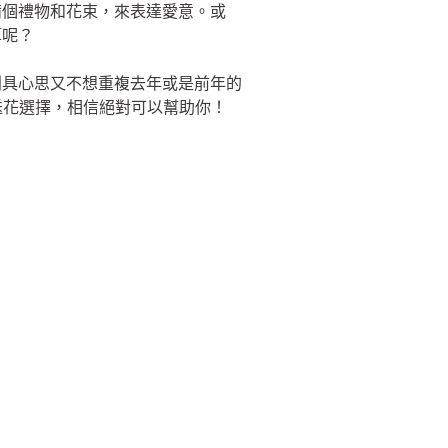
備個禮物和花束，來表達愛意。或
算呢？
別具心思又不想重複去年或是前年的
他送花選擇，相信絕對可以幫助你！