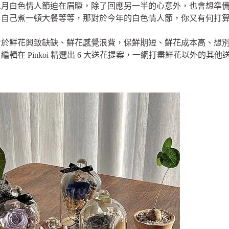
三月白色情人節迫在眉睫，除了回應另一半的心意外，也會想準
、自己煮一頓大餐等等，那對於今年的白色情人節，你又有何打
對於鮮花興致缺缺、鮮花感覺浪費，保鮮期短、鮮花成本高、想
輯在 Pinkoi 精選出 6 大送花提案，一網打盡鮮花以外的其