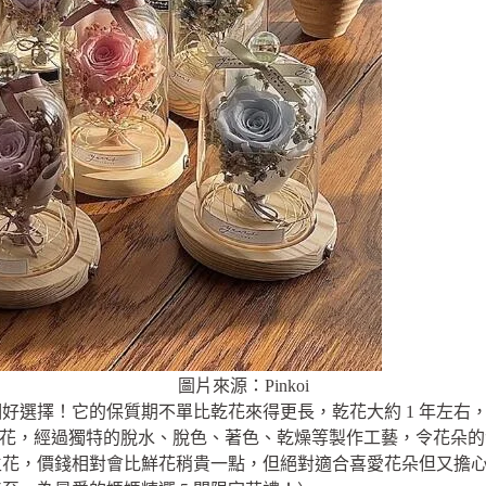
圖片來源：Pinkoi
選擇！它的保質期不單比乾花來得更長，乾花大約 1 年左右，而永
天然真花，經過獨特的脫水、脫色、著色、乾燥等製作工藝，令花朵
生花，價錢相對會比鮮花稍貴一點，但絕對適合喜愛花朵但又擔