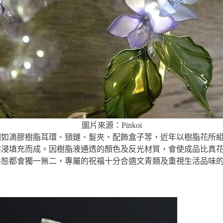
圖片來源：Pinkoi
例如滴膠樹脂耳環、頸鏈、髮夾、配飾盒子等，近年以樹脂花所
沾浸填充而成。因樹脂液通透的顏色及反光材質，會使成品比真
形態都會獨一無二，專屬的祝福十分合適文青類及重視生活品味