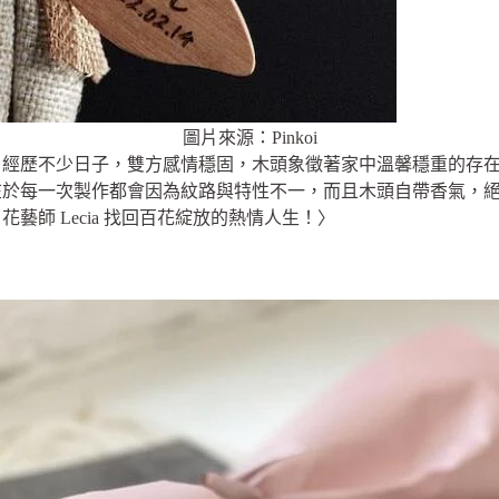
圖片來源：Pinkoi
、經歷不少日子，雙方感情穩固，木頭象徵著家中溫馨穩重的存
在於每一次製作都會因為紋路與特性不一，而且木頭自帶香氣，
藝師 Lecia 找回百花綻放的熱情人生！〉