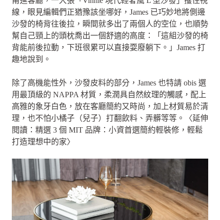
甫進客廳，一大張「Vinnie 現代輕奢風 L 型沙發」攫住視
線，眼見編輯們正猶豫該坐哪好，James 已巧妙地將側邊
沙發的椅背往後拉，瞬間就多出了兩個人的空位，也順勢
幫自己頸上的頭枕喬出一個舒適的高度：「這組沙發的椅
背能前後拉動，下班很累可以直接耍廢躺下。」James 打
趣地說到。
除了高機能性外，沙發皮料的部分，James 也特請 obis 選
用最頂級的 NAPPA 材質，柔潤具自然紋理的觸感，配上
高雅的象牙白色，放在客廳簡約又時尚，加上材質易於清
理，也不怕小橘子（兒子）打翻飲料、弄髒等等。〈延伸
閱讀：精選 3 個 MIT 品牌：小資首選簡約輕裝修，輕鬆
打造理想中的家〉