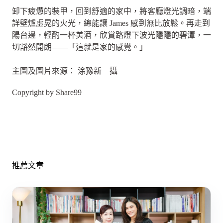
卸下疲憊的裝甲，回到舒適的家中，將客廳燈光調暗，端
詳壁爐虛晃的火光，總能讓 James 感到無比放鬆。再走到
陽台邊，輕酌一杯美酒，欣賞路燈下波光隱隱的碧潭，一
切豁然開朗——「這就是家的感覺。」
主圖及圖片來源： 涂豫新 攝
Copyright by Share99
推薦文章