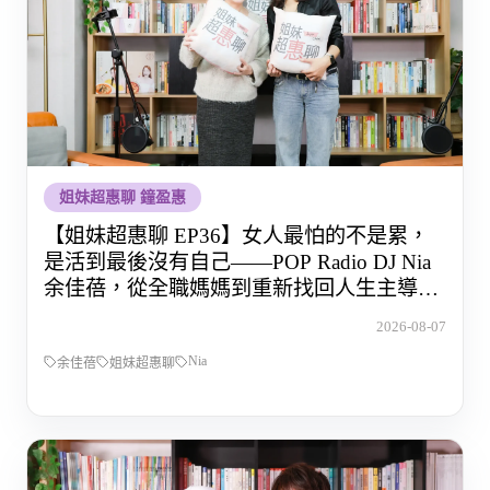
姐妹超惠聊 鐘盈惠
【姐妹超惠聊 EP36】女人最怕的不是累，
是活到最後沒有自己——POP Radio DJ Nia
余佳蓓，從全職媽媽到重新找回人生主導權
的那段路
2026-08-07
Nia
余佳蓓
姐妹超惠聊