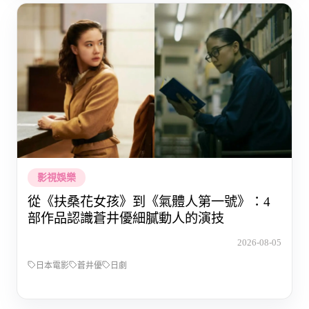
影視娛樂
從《扶桑花女孩》到《氣體人第一號》：4
部作品認識蒼井優細膩動人的演技
2026-08-05
日本電影
蒼井優
日劇