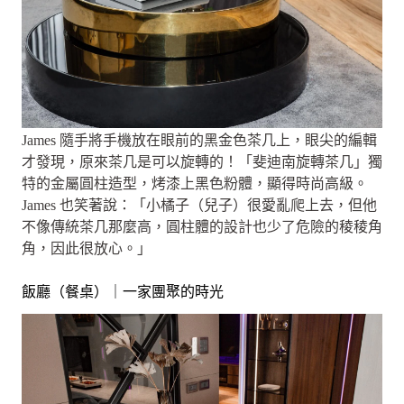
James 隨手將手機放在眼前的黑金色茶几上，眼尖的編輯
才發現，原來茶几是可以旋轉的！「斐迪南旋轉茶几」獨
特的金屬圓柱造型，烤漆上黑色粉體，顯得時尚高級。
James 也笑著說：「小橘子（兒子）很愛亂爬上去，但他
不像傳統茶几那麼高，圓柱體的設計也少了危險的稜稜角
角，因此很放心。」
飯廳（餐桌）｜一家團聚的時光