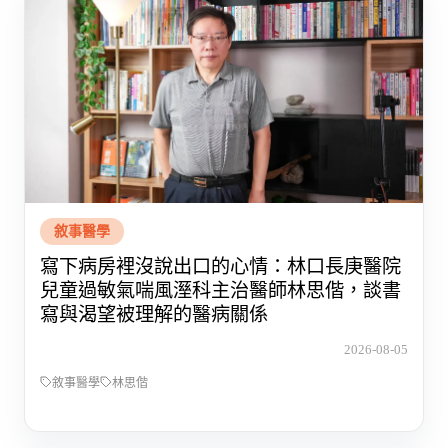
敘事醫學
寫下病房裡沒說出口的心情：林口長庚醫院
兒童過敏氣喘風溼科主治醫師林思偕，談書
寫與渴望被理解的醫病關係
2026-08-05
敘事醫學
林思偕