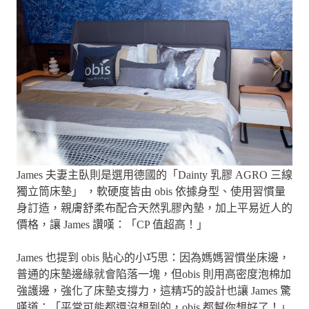
James 夫妻主臥則是選用德國的「Dainty 乳膠 AGRO 三線
獨立筒床墊」 ，軟硬度皆由 obis 依據身型、使用習慣量
身訂造，親膚舒柔布配合天然乳膠內墊，加上平易近人的
價格，讓 James 讚嘆：「CP 值超高！」
James 也提到 obis 貼心的小巧思：因為媽媽習慣坐床邊，
普通的床墊邊緣就會陷落一塊，但obis 則用高密度泡棉加
強護邊，強化了床墊支撐力，這精巧的設計也讓 James 驚
嘆道：「平常可能都還沒想到的，obis 都幫你想好了！」