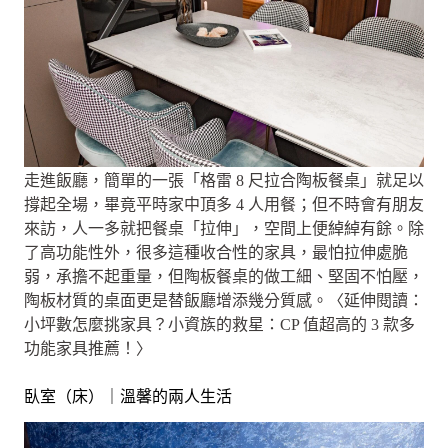
走進飯廳，簡單的一張「格雷 8 尺拉合陶板餐桌」就足以
撐起全場，畢竟平時家中頂多 4 人用餐；但不時會有朋友
來訪，人一多就把餐桌「拉伸」，空間上便綽綽有餘。除
了高功能性外，很多這種收合性的家具，最怕拉伸處脆
弱，承擔不起重量，但陶板餐桌的做工細、堅固不怕壓，
陶板材質的桌面更是替飯廳增添幾分質感。〈延伸閱讀：
小坪數怎麼挑家具？小資族的救星：CP 值超高的 3 款多
功能家具推薦！〉
臥室（床）｜溫馨的兩人生活