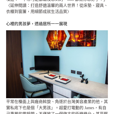
〈延伸閱讀：打造舒適溫馨的兩人世界！從床墊、寢具、
衣櫃到窗簾，用細節成就生活品質〉
心裡的男孩夢，透過居所一一展現
平常在檯面上與廠商斡旋、角逐於台灣美容產業的他，其
實私底下也是個「大男孩」。超愛打電動的 James，有自
己專屬的電競間，不僅放了一個復古的街機機台，甚至堅