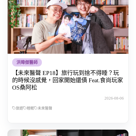
洪暐傑醫師
【未來醫聲 EP18】旅行玩到捨不得睡？玩
的時候沒感覺，回家開始還債 Feat.食尚玩家
OS桑阿松
2026-08-06
旅遊
睡眠
未來醫聲