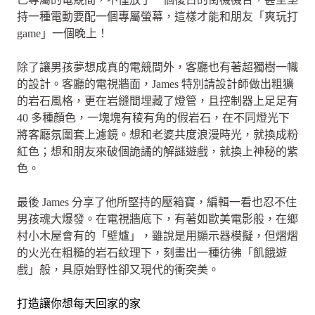
持一種電動要配一個專屬螢幕，這樣才能和朋友「爽玩打
game」一個晚上！
除了讓男孩夢想成真的電競間外，客廳也有著超獨樹一幟
的設計。客廳的電視牆面，James 特別請設計師做出粗獷
的岩石風格，更在岩縫間埋藏了燈管，且控制器上足足有
40 多種顏色，一塊塊有稜有角的假岩石，在不同燈光下
將客廳氛圍套上濾鏡。想和老婆共度浪漫時光，就換成粉
紅色；想和朋友來破個詭譎的解謎遊戲，就換上神秘的紫
色。
最後 James 分享了他所堅持的壓箱寶，編輯一看也忍不住
男孩魂大爆發。在電視牆底下，有著如歐美電影般，在鄉
村小木屋會有的「壁爐」，雖說是用顯示器模擬，但熠熠
的火光在粗糙的岩石紋理下，刻畫出一種彷彿「飢餓遊
戲」般，具原始野性卻又現代的衝突美。
打造讓你想每天回家的家