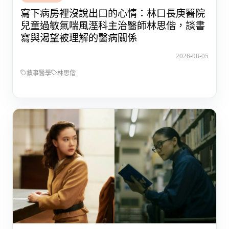
寫下病房裡沒說出口的心情：林口長庚醫院
兒童過敏氣喘風溼科主治醫師林思偕，談書
寫與渴望被理解的醫病關係
2026-08-05
敘事醫學
林思偕