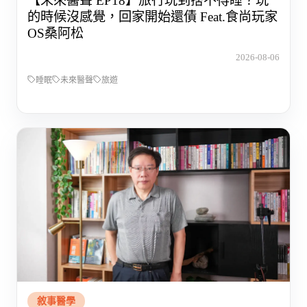
【未來醫聲 EP18】旅行玩到捨不得睡？玩
的時候沒感覺，回家開始還債 Feat.食尚玩家
OS桑阿松
2026-08-06
睡眠
未來醫聲
旅遊
敘事醫學