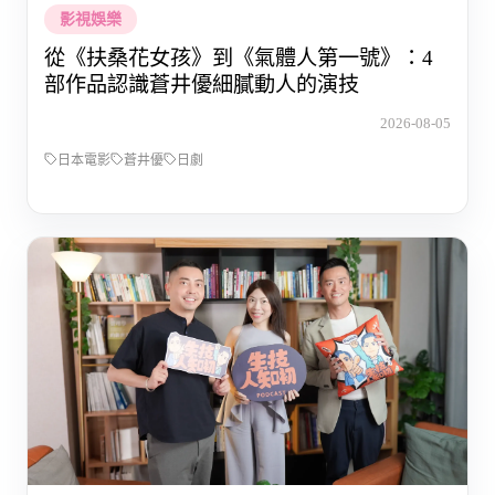
影視娛樂
從《扶桑花女孩》到《氣體人第一號》：4
部作品認識蒼井優細膩動人的演技
2026-08-05
日本電影
蒼井優
日劇