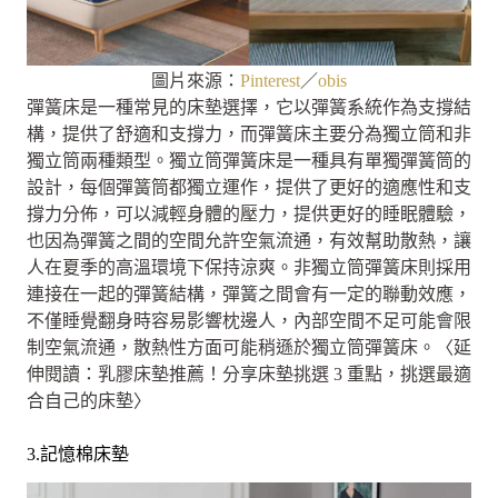
圖片來源：
Pinterest
／
obis
彈簧床是一種常見的床墊選擇，它以彈簧系統作為支撐結
構，提供了舒適和支撐力，而彈簧床主要分為獨立筒和非
獨立筒兩種類型。獨立筒彈簧床是一種具有單獨彈簧筒的
設計，每個彈簧筒都獨立運作，提供了更好的適應性和支
撐力分佈，可以減輕身體的壓力，提供更好的睡眠體驗，
也因為彈簧之間的空間允許空氣流通，有效幫助散熱，讓
人在夏季的高溫環境下保持涼爽。非獨立筒彈簧床則採用
連接在一起的彈簧結構，彈簧之間會有一定的聯動效應，
不僅睡覺翻身時容易影響枕邊人，內部空間不足可能會限
制空氣流通，散熱性方面可能稍遜於獨立筒彈簧床。〈延
伸閱讀：乳膠床墊推薦！分享床墊挑選 3 重點，挑選最適
合自己的床墊〉
3.記憶棉床墊