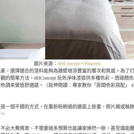
圖片來源：
dHConcept
、
Pinterest
元素，選擇適合的漆料能夠為牆壁增添豐富的層次和質感。為了
的簡單方法，dHConcept 玩色淨味漆提供多種色彩，透過
來營造舒適感。〈延伸閱讀：專家教你「房間色彩搭配」 4 技巧：
壁是一個不錯的方式，在重新粉刷過的牆面上掛畫、照片牆或裝
所。
不必大費周章、不需要過多預算也能讓家煥然一新，甚至還能體驗