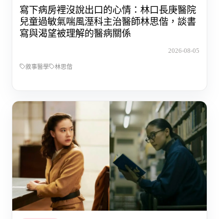
寫下病房裡沒說出口的心情：林口長庚醫院
兒童過敏氣喘風溼科主治醫師林思偕，談書
寫與渴望被理解的醫病關係
2026-08-05
敘事醫學
林思偕