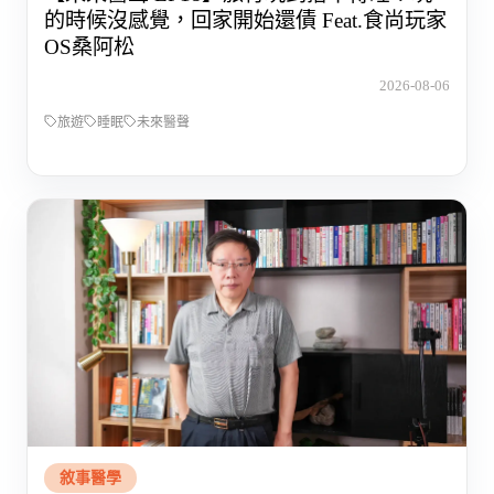
的時候沒感覺，回家開始還債 Feat.食尚玩家
OS桑阿松
2026-08-06
旅遊
睡眠
未來醫聲
敘事醫學