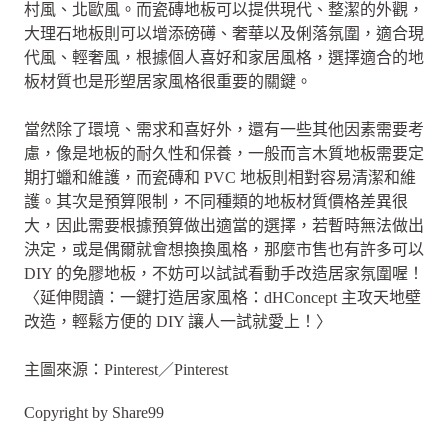
村風、北歐風。而瓷磚地板可以提供現代、整潔的外觀，
大理石地板則可以增添磅礡、奢華以及俐落氛圍，適合現
代風、輕奢風，根據個人喜好和家居風格，選擇適合的地
板材質也是形塑居家風格很重要的關鍵。
當然除了環境、需求和喜好外，還有一些其他因素需要考
慮，像是地板的耐久性和保養，一般而言木質地板需要定
期打蠟和維護，而瓷磚和 PVC 地板則相對容易清潔和維
護。其次是預算限制，不同種類的地板材質價格差異很
大，因此需要根據預算做出適當的選擇，若暫時無法做出
決定，或是偶爾就會想換換風格，那麼市售也有許多可以
DIY 的免膠地板，不妨可以試試看動手改造居家氛圍喔！
〈延伸閱讀：一鍵打造居家風格：dHConcept 主攻天地壁
改造，輕鬆方便的 DIY 讓人一試就愛上！〉
主圖來源：Pinterest／Pinterest
Copyright by Share99