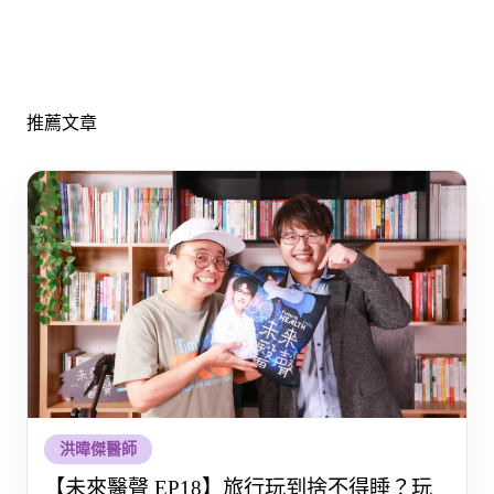
推薦文章
洪暐傑醫師
【未來醫聲 EP18】旅行玩到捨不得睡？玩