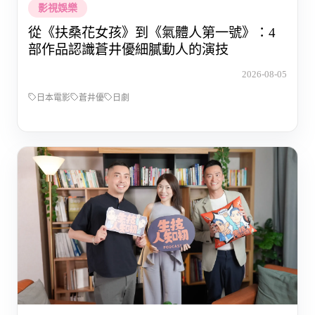
影視娛樂
從《扶桑花女孩》到《氣體人第一號》：4
部作品認識蒼井優細膩動人的演技
2026-08-05
日本電影
蒼井優
日劇