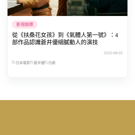
影視娛樂
從《扶桑花女孩》到《氣體人第一號》：4
部作品認識蒼井優細膩動人的演技
2026-08-05
日本電影
蒼井優
日劇