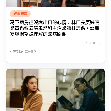
敘事醫學
寫下病房裡沒說出口的心情：林口長庚醫院
兒童過敏氣喘風溼科主治醫師林思偕，談書
寫與渴望被理解的醫病關係
2026-08-05
林思偕
敘事醫學