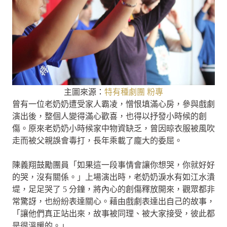
主圖來源：
特有種劇團 粉專
曾有一位老奶奶遭受家人霸凌，憎恨填滿心房，參與戲劇
演出後，整個人變得滿心歡喜，也得以抒發小時候的創
傷。原來老奶奶小時候家中物資缺乏，曾因晾衣服被風吹
走而被父親誤會毒打，長年乘載了龐大的委屈。
陳義翔鼓勵團員「如果這一段事情會讓你想哭，你就好好
的哭，沒有關係。」上場演出時，老奶奶淚水有如江水潰
堤，足足哭了 5 分鐘，將內心的創傷釋放開來，觀眾都非
常驚訝，也紛紛表達關心。藉由戲劇表達出自己的故事，
「讓他們真正站出來，故事被同理、被大家接受，彼此都
是很溫暖的。」