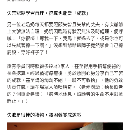
失禁爺爺學習自理，挖糞也能當「成就」
另一位老奶奶每天都要照顧失智且失禁的丈夫，有次爺爺
上大號無法自理，奶奶因臨時有狀況無法及時處理，便呼
喊：「你很棒！等我一下，我馬上就過去了，或是你也可
以先試著擦一下啊。」沒想到爺爺過陣子竟然學會自己擦
屁股、穿好褲子了！
還有學員同時照顧多達3位家人，甚至得用手指幫便祕的
長輩挖糞。經過藝術療癒後，勇於敞開心房分享自己辛苦
的成就，甚至講的淘淘不絕「一聊不可收拾」，他的勇敢
與責任感，讓在場眾人嘖嘖稱奇。〈延伸閱讀：給長照者
的 7 個重要建議：「適時地休息，照顧者的生命不用跟著
靜止。」〉
失敗是很棒的禮物，將困難變成遊戲