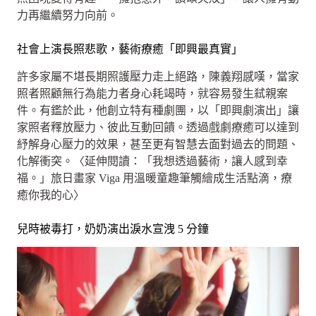
力再繼續努力向前。
社會上演長照悲歌，藝術療癒「即興最真實」
許多家屬不堪長期照護壓力走上絕路，陳義翔感嘆，當家
照者照顧無行為能力者身心耗竭時，就容易發生弒親案
件。有鑑於此，他創立特有種劇團，以「即興劇演出」讓
家照者釋放壓力、彼此互動回饋。透過戲劇療癒可以達到
紓解身心壓力的效果，甚至更有智慧去面對過去的問題、
化解衝突。〈延伸閱讀：「我想透過藝術，讓人感到幸
福。」旅日畫家 Viga 用溫暖童趣筆觸繪成生活點滴，療
癒你我的心〉
兒時被毒打，奶奶演出淚水宣洩 5 分鐘