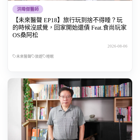
洪暐傑醫師
【未來醫聲 EP18】旅行玩到捨不得睡？玩
的時候沒感覺，回家開始還債 Feat.食尚玩家
OS桑阿松
2026-08-06
未來醫聲
旅遊
睡眠