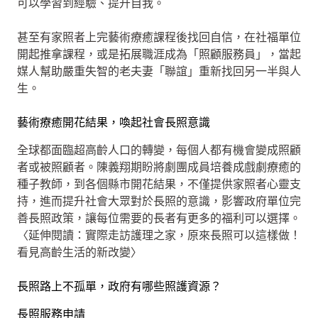
可以學習到經驗、提升自我。
甚至有家照者上完藝術療癒課程後找回自信，在社福單位
開起推拿課程，或是拓展職涯成為「照顧服務員」，當起
媒人幫助嚴重失智的老夫妻「聯誼」重新找回另一半與人
生。
藝術療癒開花結果，喚起社會長照意識
全球都面臨超高齡人口的轉變，每個人都有機會變成照顧
者或被照顧者。陳義翔期盼將劇團成員培養成戲劇療癒的
種子教師，到各個縣市開花結果，不僅提供家照者心靈支
持，進而提升社會大眾對於長照的意識，影響政府單位完
善長照政策，讓每位需要的長者有更多的福利可以選擇。
〈延伸閱讀：實際走訪護理之家，原來長照可以這樣做！
看見高齡生活的新改變〉
長照路上不孤單，政府有哪些照護資源？
長照服務申請