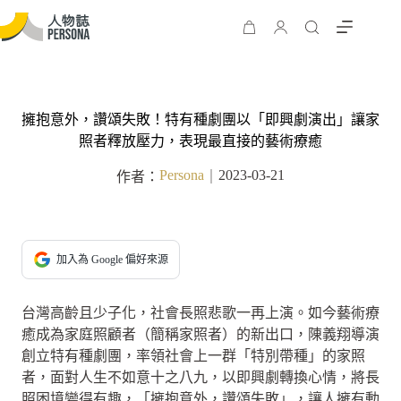
擁抱意外，讚頌失敗！特有種劇團以「即興劇演出」讓家
照者釋放壓力，表現最直接的藝術療癒
Persona
2023-03-21
作者：
｜
加入為 Google 偏好來源
台灣高齡且少子化，社會長照悲歌一再上演。如今藝術療
癒成為家庭照顧者（簡稱家照者）的新出口，陳義翔導演
創立特有種劇團，率領社會上一群「特別帶種」的家照
者，面對人生不如意十之八九，以即興劇轉換心情，將長
照困境變得有趣，「擁抱意外，讚頌失敗」，讓人擁有動