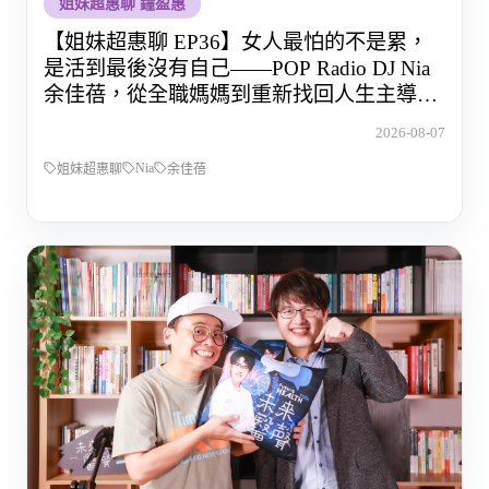
姐妹超惠聊 鐘盈惠
【姐妹超惠聊 EP36】女人最怕的不是累，
是活到最後沒有自己——POP Radio DJ Nia
余佳蓓，從全職媽媽到重新找回人生主導權
的那段路
2026-08-07
Nia
姐妹超惠聊
余佳蓓