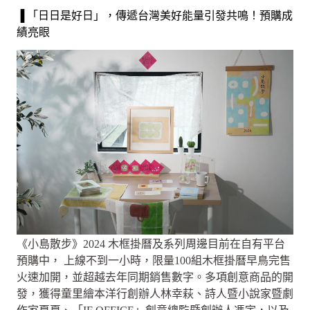
▐ 「日日是好日」，傳遞台灣美好能量引發共鳴！預購成
績亮眼
《小島散步》2024 木框掛曆及系列周邊目前在自有平台
預購中， 上線不到一小時，限量100組木框掛曆早鳥完售
火速加開，並超越去年同期銷售數字。多項創意商品的開
發，獲得童里繪本洋行創辦人林幸萩、詩人暨小說家暨劇