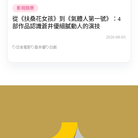
影視娛樂
從《扶桑花女孩》到《氣體人第一號》：4
部作品認識蒼井優細膩動人的演技
2026-08-05
日本電影
蒼井優
日劇