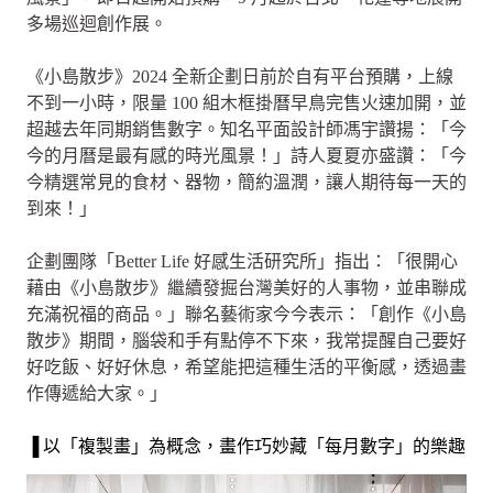
多場巡迴創作展。
《小島散步》2024 全新企劃日前於自有平台預購，上線
不到一小時，限量 100 組木框掛曆早鳥完售火速加開，並
超越去年同期銷售數字。知名平面設計師馮宇讚揚：「今
今的月曆是最有感的時光風景！」詩人夏夏亦盛讚：「今
今精選常見的食材、器物，簡約溫潤，讓人期待每一天的
到來！」
企劃團隊「Better Life 好感生活研究所」指出：「很開心
藉由《小島散步》繼續發掘台灣美好的人事物，並串聯成
充滿祝福的商品。」聯名藝術家今今表示：「創作《小島
散步》期間，腦袋和手有點停不下來，我常提醒自己要好
好吃飯、好好休息，希望能把這種生活的平衡感，透過畫
作傳遞給大家。」
▐ 以「複製畫」為概念，畫作巧妙藏「每月數字」的樂趣