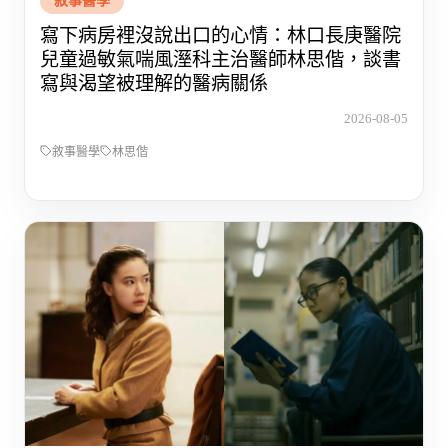
敘事醫學
寫下病房裡沒說出口的心情：林口長庚醫院
兒童過敏氣喘風溼科主治醫師林思偕，談書
寫與渴望被理解的醫病關係
2026-08-05
敘事醫學
林思偕