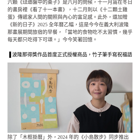
六顆《琺瑯盤中的棗子》是六月的問候，十一月窩在冬日
的書房裡《看了十一本書》，十二月則以《十二顆土雞
蛋》傳遞家人間的關照與內心的富足感。此外，還加贈
《新的日子》2025 全年曆乙幅，這是今今在義大利波隆
那畫展期間旅宿的早餐，「當地的食物吃不太習慣，幾乎
每天都只吃得下可頌。」今今笑著回憶。
▐ 波隆那得獎作品首度正式授權商品，竹子筆手寫祝福語
除了「木框掛曆」外，2024 年的《小島散步》同步推出