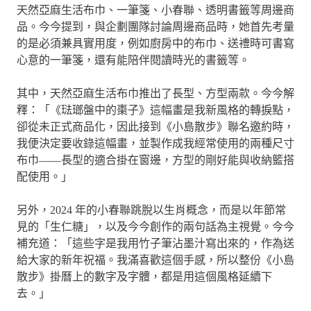
天然亞麻生活布巾、一筆箋、小春聯、透明書籤等周邊商
品。今今提到，與企劃團隊討論周邊商品時，她首先考量
的是必須兼具實用度，例如廚房中的布巾、送禮時可書寫
心意的一筆箋，還有能陪伴閱讀時光的書籤等。
其中，天然亞麻生活布巾推出了長型、方型兩款。今今解
釋：「《琺瑯盤中的棗子》這幅畫是我新風格的轉捩點，
卻從未正式商品化，因此接到《小島散步》聯名邀約時，
我便決定要收錄這幅畫，並製作成我經常使用的兩種尺寸
布巾——長型的適合掛在窗邊，方型的剛好能與收納籃搭
配使用。」
另外，2024 年的小春聯跳脫以生肖概念，而是以年節常
見的「生仁糖」，以及今今創作的兩句話為主視覺。今今
補充道：「這些字是我用竹子筆沾墨汁寫出來的，作為送
給大家的新年祝福。我滿喜歡這個手感，所以整份《小島
散步》掛曆上的數字及字體，都是用這個風格延續下
去。」