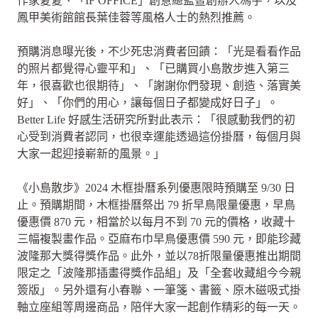
作家夏夏、「IF OFFICE」創意總監暨創辦人馮宇，以及
鳳甲美術館館長葉佳蓉等風格人士的熱烈推薦。
預購消息曝光後，不少死忠消費者回饋：「光是看看作品
的照片都覺得心靈平和」、「已購買小島散步進入第三
年，很喜歡也很期待」、「謝謝你們發現、創造、落實美
好」、「你們的用心，讓每個日子都變成好日子」。
Better Life 好感生活研究所對此表示：「很感動我們的初
心受到消費者認同，也很幸運能透過這份掛曆，每個月與
大家一起迎接嶄新的風景。」
《小島散步》2024 木框掛曆系列優惠限時預購至 9/30 日
止。預購期間，木框掛曆祭出 79 折早鳥限量優惠，早鳥
優惠價 870 元，相當於以每月不到 70 元的價格，收藏十
三幅複製畫作品。亞麻布巾早鳥優惠價 590 元，即能珍藏
波隆那大獎得獎作品。此外，並以78折限量優惠推出期間
限定之「波隆那插畫得獎作品組」及「全套收藏組今今親
簽版」。另外還有小春聯、一筆箋、書籤、原木磁吸式掛
軸立座組等周邊商品，陪伴大家一起創作精彩的每一天。