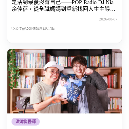
是活到最後沒有自己——POP Radio DJ Nia
余佳蓓，從全職媽媽到重新找回人生主導權
的那段路
2026-08-07
Nia
余佳蓓
姐妹超惠聊
洪暐傑醫師