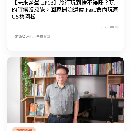
【未來醫聲 EP18】旅行玩到捨不得睡？玩
的時候沒感覺，回家開始還債 Feat.食尚玩家
OS桑阿松
2026-08-06
旅遊
睡眠
未來醫聲