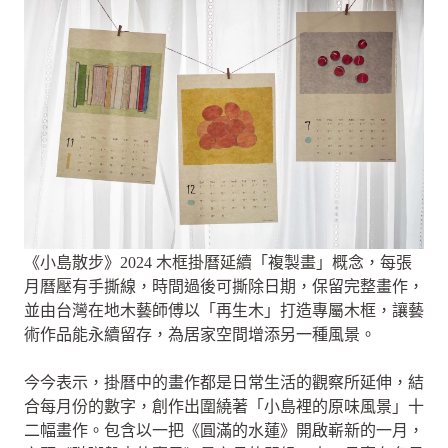
《小島散步》2024 木框掛曆延續「複製畫」概念，每張
月曆壓有手撕線，時間過後可撕除日期，保留完整畫作，
並由台灣在地木藝師傅以「再生木」打造專屬木框，讓藝
術作品能永續留存，為居家空間增添另一種風景。
今今表示，掛曆中的畫作都是日常生活的觀察所延伸，結
合每月份的數字，創作出圍繞著「小島裡的原味風景」十
二幅畫作。包含以一把《圓滿的水蓮》開啟嶄新的一月，