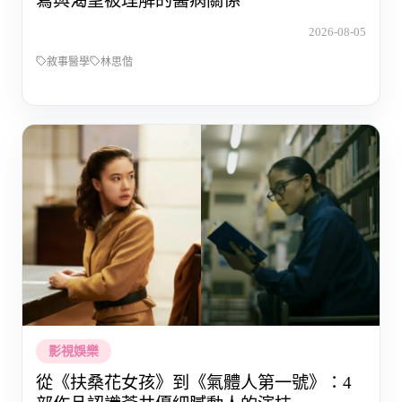
寫與渴望被理解的醫病關係
2026-08-05
敘事醫學
林思偕
影視娛樂
從《扶桑花女孩》到《氣體人第一號》：4