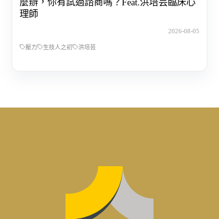
麼辦，你有試過諮商嗎？Feat.洪培芸臨床心
理師
2026-08-05
壓力
生技人之初
洪培芸