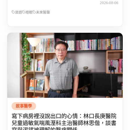
2026-08-06
旅遊
睡眠
未來醫聲
敘事醫學
寫下病房裡沒說出口的心情：林口長庚醫院
兒童過敏氣喘風溼科主治醫師林思偕，談書