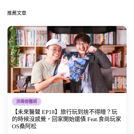
推薦文章
洪暐傑醫師
【未來醫聲 EP18】旅行玩到捨不得睡？玩
的時候沒感覺，回家開始還債 Feat.食尚玩家
OS桑阿松