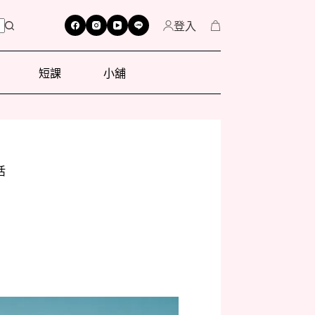
登入
短課
小舖
活