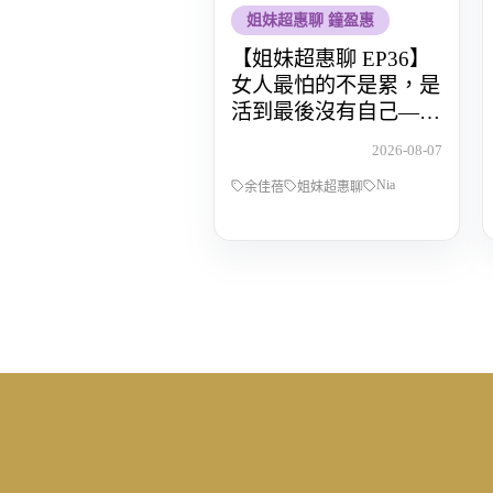
姐妹超惠聊 鐘盈惠
【姐妹超惠聊 EP36】
女人最怕的不是累，是
活到最後沒有自己——
POP Radio DJ Nia 余佳
2026-08-07
蓓，從全職媽媽到重新
Nia
找回人生主導權的那段
余佳蓓
姐妹超惠聊
路