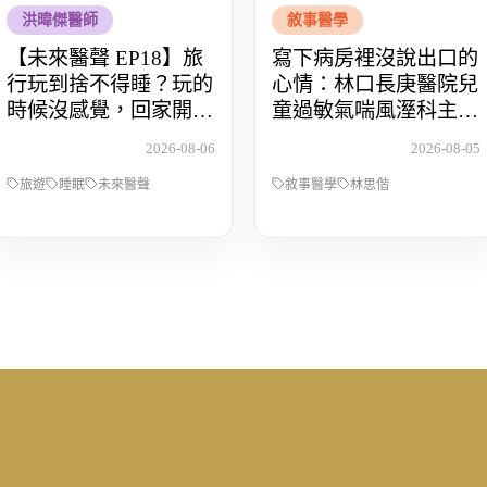
洪暐傑醫師
敘事醫學
【未來醫聲 EP18】旅
寫下病房裡沒說出口的
行玩到捨不得睡？玩的
心情：林口長庚醫院兒
時候沒感覺，回家開始
童過敏氣喘風溼科主治
還債 Feat.食尚玩家OS
醫師林思偕，談書寫與
2026-08-06
2026-08-05
桑阿松
渴望被理解的醫病關係
旅遊
睡眠
未來醫聲
敘事醫學
林思偕