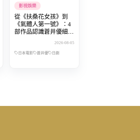
影視娛樂
從《扶桑花女孩》到
《氣體人第一號》：4
部作品認識蒼井優細膩
動人的演技
2026-08-05
日本電影
蒼井優
日劇