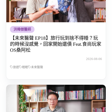
洪暐傑醫師
【未來醫聲 EP18】旅行玩到捨不得睡？玩
的時候沒感覺，回家開始還債 Feat.食尚玩家
OS桑阿松
2026-08-06
旅遊
睡眠
未來醫聲