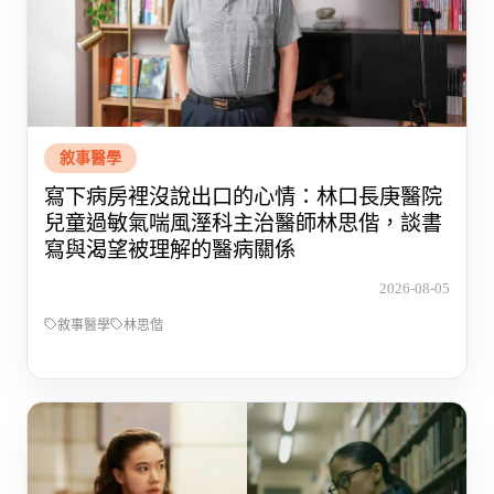
敘事醫學
寫下病房裡沒說出口的心情：林口長庚醫院
兒童過敏氣喘風溼科主治醫師林思偕，談書
寫與渴望被理解的醫病關係
2026-08-05
敘事醫學
林思偕