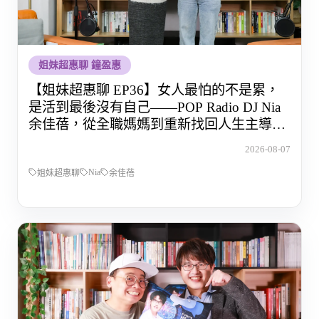
姐妹超惠聊 鐘盈惠
【姐妹超惠聊 EP36】女人最怕的不是累，
是活到最後沒有自己——POP Radio DJ Nia
余佳蓓，從全職媽媽到重新找回人生主導權
的那段路
2026-08-07
Nia
姐妹超惠聊
余佳蓓