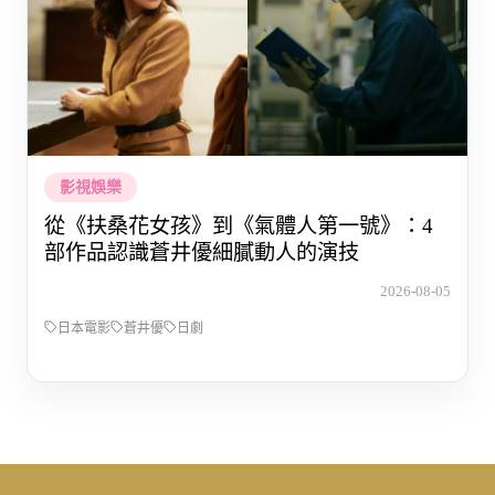
影視娛樂
從《扶桑花女孩》到《氣體人第一號》：4
部作品認識蒼井優細膩動人的演技
2026-08-05
日本電影
蒼井優
日劇