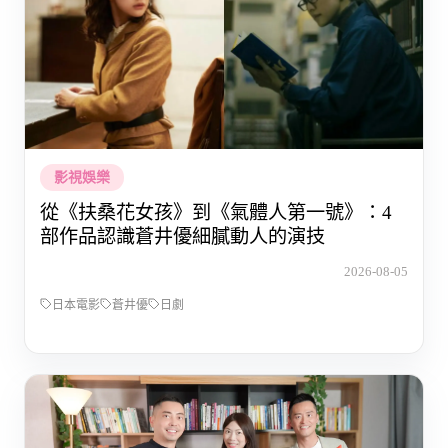
影視娛樂
從《扶桑花女孩》到《氣體人第一號》：4
部作品認識蒼井優細膩動人的演技
2026-08-05
日本電影
蒼井優
日劇