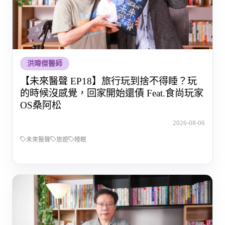
洪暐傑醫師
【未來醫聲 EP18】旅行玩到捨不得睡？玩
的時候沒感覺，回家開始還債 Feat.食尚玩家
OS桑阿松
2026-08-06
未來醫聲
旅遊
睡眠