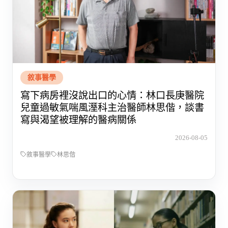
敘事醫學
寫下病房裡沒說出口的心情：林口長庚醫院
兒童過敏氣喘風溼科主治醫師林思偕，談書
寫與渴望被理解的醫病關係
2026-08-05
敘事醫學
林思偕