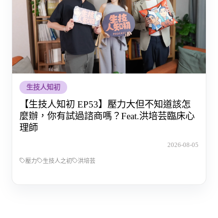
生技人知初
【生技人知初 EP53】壓力大但不知道該怎
麼辦，你有試過諮商嗎？Feat.洪培芸臨床心
理師
2026-08-05
壓力
生技人之初
洪培芸