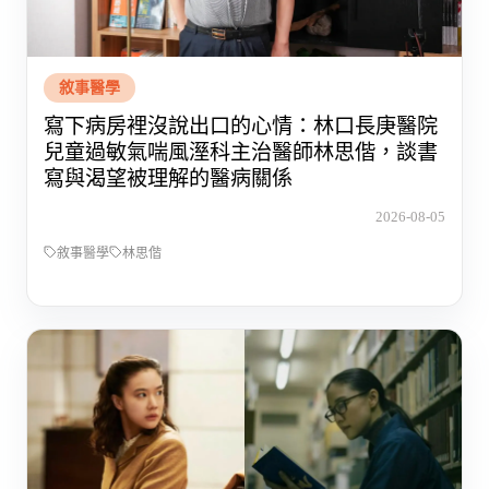
敘事醫學
寫下病房裡沒說出口的心情：林口長庚醫院
兒童過敏氣喘風溼科主治醫師林思偕，談書
寫與渴望被理解的醫病關係
2026-08-05
敘事醫學
林思偕