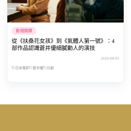
影視娛樂
從《扶桑花女孩》到《氣體人第一號》：4
部作品認識蒼井優細膩動人的演技
2026-08-05
日本電影
蒼井優
日劇