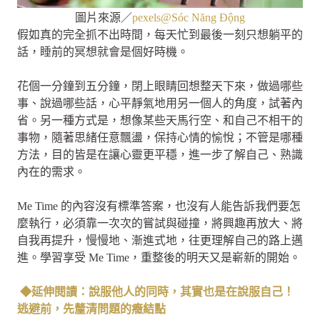
圖片來源／
pexels@Sóc Năng Động
假如真的完全抓不出時間，每天忙到最後一刻只想躺平的
話，睡前的冥想就會是個好時機。
花個一分鐘到五分鐘，閉上眼睛回想整天下來，做過哪些
事、說過哪些話，心平靜氣地用另一個人的角度，試著內
省。另一種方式是，想像某些天馬行空、和自己不相干的
事物，隨著思緒任意飄盪，保持心情的愉悅；不管是哪種
方法，目的皆是在讓心靈更平穩，進一步了解自己、熟識
內在的需求。
Me Time 的內容沒有標準答案，也沒有人能告訴我們要怎
麼執行，必須靠一次次的嘗試與碰撞，將興趣再放大、將
自我再提升，慢慢地、漸進式地，往更理解自己的路上邁
進。學習享受 Me Time，重整後的明天又是嶄新的開始。
◆延伸閱讀：說服他人的同時，其實也是在說服自己！
逃避前，先釐清問題的癥結點