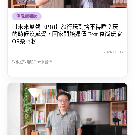
洪暐傑醫師
【未來醫聲 EP18】旅行玩到捨不得睡？玩
的時候沒感覺，回家開始還債 Feat.食尚玩家
OS桑阿松
2026-08-06
旅遊
睡眠
未來醫聲