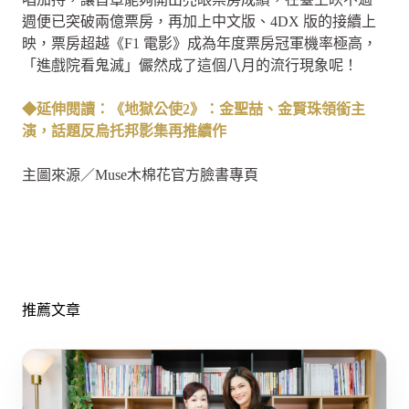
週便已突破兩億票房，再加上中文版、4DX 版的接續上
映，票房超越《F1 電影》成為年度票房冠軍機率極高，
「進戲院看鬼滅」儼然成了這個八月的流行現象呢！
◆延伸閱讀：《地獄公使2》：金聖喆、金賢珠領銜主
演，話題反烏托邦影集再推續作
主圖來源／Muse木棉花官方臉書專頁
推薦文章