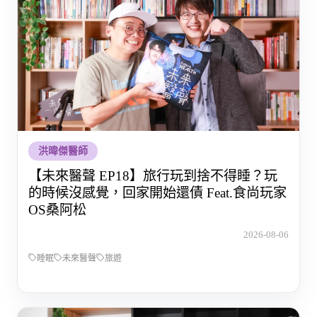
洪暐傑醫師
【未來醫聲 EP18】旅行玩到捨不得睡？玩
的時候沒感覺，回家開始還債 Feat.食尚玩家
OS桑阿松
2026-08-06
睡眠
未來醫聲
旅遊