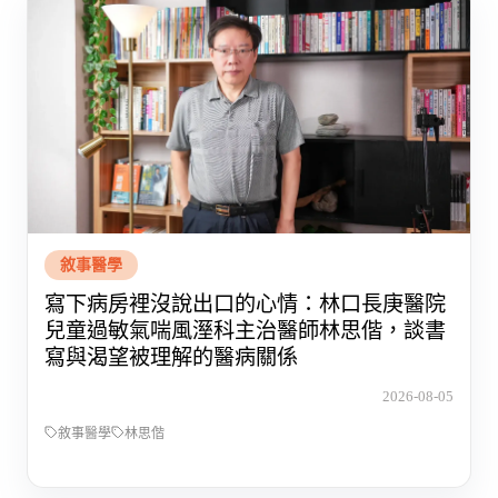
敘事醫學
寫下病房裡沒說出口的心情：林口長庚醫院
兒童過敏氣喘風溼科主治醫師林思偕，談書
寫與渴望被理解的醫病關係
2026-08-05
敘事醫學
林思偕