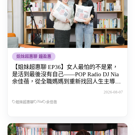
姐妹超惠聊 鐘盈惠
【姐妹超惠聊 EP36】女人最怕的不是累，
是活到最後沒有自己——POP Radio DJ Nia
余佳蓓，從全職媽媽到重新找回人生主導權
的那段路
2026-08-07
Nia
姐妹超惠聊
余佳蓓