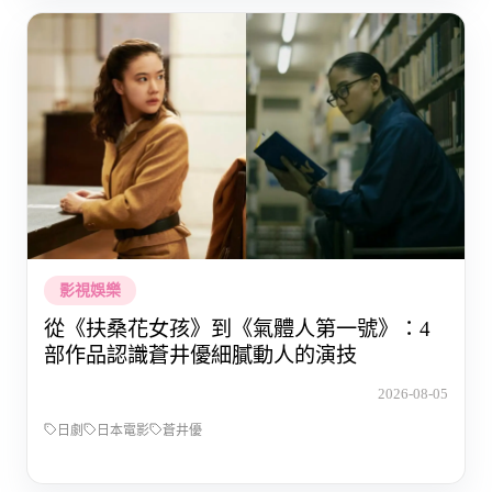
影視娛樂
從《扶桑花女孩》到《氣體人第一號》：4
部作品認識蒼井優細膩動人的演技
2026-08-05
日劇
日本電影
蒼井優