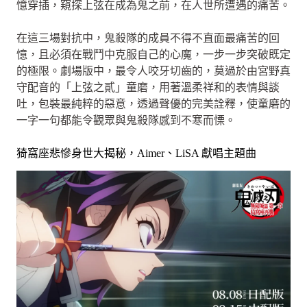
憶穿插，窺探上弦在成為鬼之前，在人世所遭遇的痛苦。
在這三場對抗中，鬼殺隊的成員不得不直面最痛苦的回
憶，且必須在戰鬥中克服自己的心魔，一步一步突破既定
的極限。劇場版中，最令人咬牙切齒的，莫過於由宮野真
守配音的「上弦之貳」童磨，用著溫柔祥和的表情與談
吐，包裝最純粹的惡意，透過聲優的完美詮釋，使童磨的
一字一句都能令觀眾與鬼殺隊感到不寒而慄。
猗窩座悲慘身世大揭秘，Aimer、LiSA 獻唱主題曲