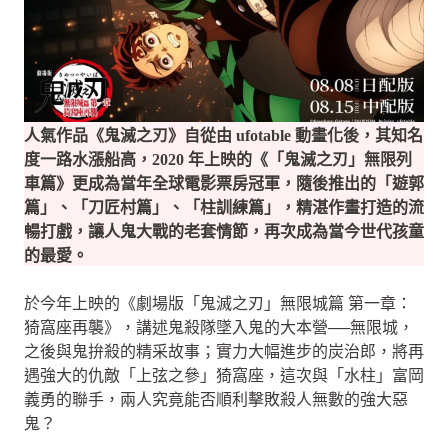
人氣作品《鬼滅之刃》自從由 ufotable 動畫化後，其知名
度一路水漲船高，2020 年上映的《「鬼滅之刃」無限列
車篇》更成為當年全球電影票房冠軍，隨後推出的「遊郭
篇」、「刀匠村篇」、「柱訓練篇」，精湛作畫打造的流
暢打戲，讓人鬼大戰的老套情節，再次成為當今世代孩童
的最愛。
於今年上映的《劇場版「鬼滅之刃」無限城篇 第一章：
猗窩座再襲》，講述鬼殺隊墜入鬼的大本營──無限城，
之後與鬼拚殺的精采故事；實力大幅進步的炭治郎，將再
遇強大的仇敵「上弦之參」猗窩座，這次與「水柱」富岡
義勇的聯手，兩人究竟能否順利擊敗殺人無數的強大惡
鬼？