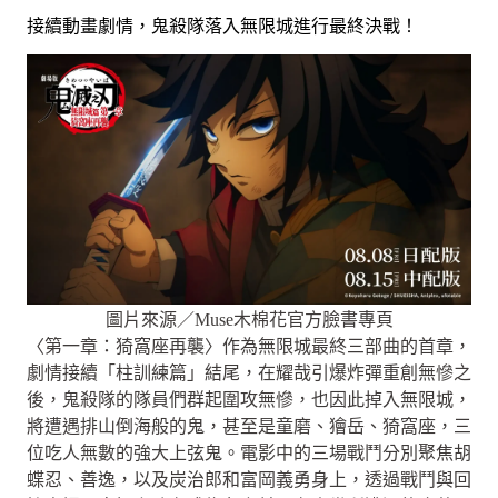
接續動畫劇情，鬼殺隊落入無限城進行最終決戰！
圖片來源／Muse木棉花官方臉書專頁
〈第一章：猗窩座再襲〉作為無限城最終三部曲的首章，
劇情接續「柱訓練篇」結尾，在耀哉引爆炸彈重創無慘之
後，鬼殺隊的隊員們群起圍攻無慘，也因此掉入無限城，
將遭遇排山倒海般的鬼，甚至是童磨、獪岳、猗窩座，三
位吃人無數的強大上弦鬼。電影中的三場戰鬥分別聚焦胡
蝶忍、善逸，以及炭治郎和富岡義勇身上，透過戰鬥與回