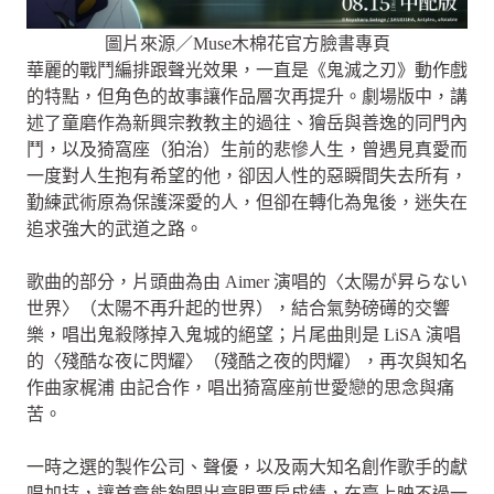
圖片來源／Muse木棉花官方臉書專頁
華麗的戰鬥編排跟聲光效果，一直是《鬼滅之刃》動作戲
的特點，但角色的故事讓作品層次再提升。劇場版中，講
述了童磨作為新興宗教教主的過往、獪岳與善逸的同門內
鬥，以及猗窩座（狛治）生前的悲慘人生，曾遇見真愛而
一度對人生抱有希望的他，卻因人性的惡瞬間失去所有，
勤練武術原為保護深愛的人，但卻在轉化為鬼後，迷失在
追求強大的武道之路。
歌曲的部分，片頭曲為由 Aimer 演唱的〈太陽が昇らない
世界〉（太陽不再升起的世界），結合氣勢磅礡的交響
樂，唱出鬼殺隊掉入鬼城的絕望；片尾曲則是 LiSA 演唱
的〈殘酷な夜に閃耀〉（殘酷之夜的閃耀），再次與知名
作曲家梶浦 由記合作，唱出猗窩座前世愛戀的思念與痛
苦。
一時之選的製作公司、聲優，以及兩大知名創作歌手的獻
唱加持，讓首章能夠開出亮眼票房成績，在臺上映不過一