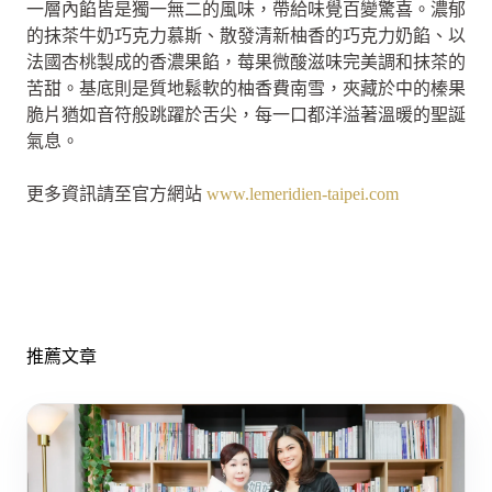
一層內餡皆是獨一無二的風味，帶給味覺百變驚喜。濃郁
的抹茶牛奶巧克力慕斯、散發清新柚香的巧克力奶餡、以
法國杏桃製成的香濃果餡，莓果微酸滋味完美調和抹茶的
苦甜。基底則是質地鬆軟的柚香費南雪，夾藏於中的榛果
脆片猶如音符般跳躍於舌尖，每一口都洋溢著溫暖的聖誕
氣息。
更多資訊請至官方網站
www.lemeridien-taipei.com
推薦文章