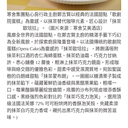
寒舍集團點心房行政主廚鄭吉賢以經典的法國甜點「歌劇
院蛋糕」為靈感，以抹茶替代咖啡元素，匠心設計「抹茶
歐培拉」。（圖片來源：寒舍艾美酒店）
風靡全世界的法國甜點，在鄭吉賢主廚的精湛手藝下巧幻
為全新風貌，於探索廚房隆重登場。以法國傳統的歌劇院
蛋糕(Opera Cake)為靈感的「抹茶歐培拉」，將飽滿吸附
抹茶利口酒的杏仁海綿蛋糕、抹茶奶油霜、巧克力甘納
許，悉心鋪疊 12 層後，輕淋上抹茶巧克力鏡面，形成咖
啡與綠交錯的優雅色彩，甜柔中感受濕潤質地。宛如聖誕
樹的白朗峰甜點「抹茶蒙布朗」，一圈圈以糖漬栗子製成
的抹茶餡下，蘊藏著鮮奶油香緹與黑醋栗果餡，輕嚐一
口，莓果酸韻華麗綻放齒間，底層的沙布列塔皮增添香酥
口感。黑綠強烈色彩對比的「抹茶巧克力泡芙」，選用頂
級法國法芙娜 72% 可可粉烘烤的香酥泡芙殼，夾藏柔滑
的抹茶白巧克力香堤，襯托出黑巧克力與抹茶的微苦滋
味。)