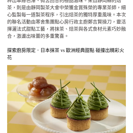
粹出翠綠色澤、微苦回甘的極品滋味。來自靜岡縣的焙
茶，則是由靜岡製茶大會中榮獲金賞殊榮的專業茶師，細
心監製每一道製茶程序，引出焙茶的獨特厚重風味。本次
的聯名活動由寒舍集團點心房行政主廚鄭吉賢操刀，靈活
揮灑法式甜點工藝，將抹茶、焙茶與各式食材元素巧妙融
合，激盪出味蕾的多重驚喜。
探索廚房限定．日本抹茶 vs 歐洲經典甜點 碰撞出精彩火
花