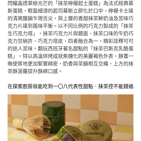
閃耀晶透翠綠光芒的「抹茶檸檬起士蛋糕」為法式經典慕
斯蛋糕，輕盈細滑的起司幕斯立即化於口中，檸檬卡士達
的清爽酸韻乍現舌尖，與上層的香甜抹茶鮮奶油及苦味巧
克力片達到風味平衡。以不同比例的巧克力製成的「抹茶
生巧克力塔」，抹茶巧克力片與鏡面、抹茶口味的牛奶巧
克力甘納許、巧克力塔皮，四者融合為一，精彩詮釋可可
的迷人苦味。翻玩西班牙著名甜點的「抹茶巴斯克乳酪蛋
糕」，特以高溫烘烤成就焦糖化的美麗褐色外表，靜置一
晚使質地更加緊實綿密，奶香與茶韻相互交織，上方的抹
茶酥菠蘿提升酥綿口感。
在探索廚房就能吃到一〇八代表性甜點．抹茶控不能錯過