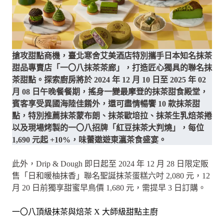
搶攻甜點商機，臺北寒舍艾美酒店特別攜手日本知名抹茶
甜品專賣店「一〇八抹茶茶廊」，打造匠心獨具的聯名抹
茶甜點。探索廚房將於 2024 年 12 月 10 日至 2025 年 02
月 08 日午晚餐餐期，搖身一變最摩登的抹茶甜食殿堂，
賓客享受異國海陸佳餚外，還可盡情暢饗 10 款抹茶甜
點，特別推薦抹茶蒙布朗、抹茶歐培拉、抹茶生乳焙茶捲
以及現場烤製的一〇八招牌「紅豆抹茶大判燒」，每位
1,690 元起 +10%，味蕾遨遊東瀛茶食盛宴。
此外，Drip & Dough 即日起至 2024 年 12 月 28 日限定販
售「日和暖柚抹香」聯名聖誕抹茶蛋糕六吋 2,080 元，12
月 20 日前獨享甜蜜早鳥價 1,680 元，需提早 3 日訂購。
一〇八頂級抹茶與焙茶 X 大師級甜點主廚