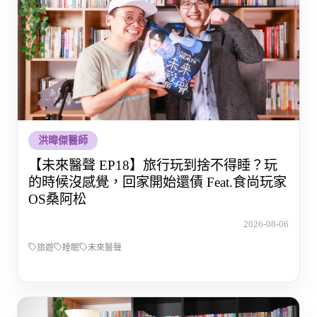
洪暐傑醫師
【未來醫聲 EP18】旅行玩到捨不得睡？玩
的時候沒感覺，回家開始還債 Feat.食尚玩家
OS桑阿松
2026-08-06
旅遊
睡眠
未來醫聲