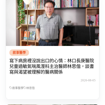
敘事醫學
寫下病房裡沒說出口的心情：林口長庚醫院
兒童過敏氣喘風溼科主治醫師林思偕，談書
寫與渴望被理解的醫病關係
2026-08-05
敘事醫學
林思偕