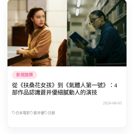
影視娛樂
從《扶桑花女孩》到《氣體人第一號》：4
部作品認識蒼井優細膩動人的演技
2026-08-05
日本電影
蒼井優
日劇