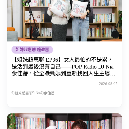
姐妹超惠聊 鐘盈惠
【姐妹超惠聊 EP36】女人最怕的不是累，
是活到最後沒有自己——POP Radio DJ Nia
余佳蓓，從全職媽媽到重新找回人生主導權
的那段路
2026-08-07
Nia
姐妹超惠聊
余佳蓓