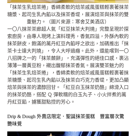
「抹茶生乳焙茶捲」香綿柔軟的焙茶戚風蛋糕輕裹著抹茶
糖漿、起司生乳內餡以及抹茶香堤，展演焙茶與抹茶的雙
重魅力。（圖片來源：寒舍艾美酒店）
一〇八抹茶茶廊超人氣「紅豆抹茶大判燒」完整呈現於探
索廚房，由專人現烤上演料理秀，香氣四溢，外酥內軟的
抹茶餅皮，飽滿的萬丹紅豆內餡呼之欲出，加碼推出「抹
茶卡士達大判燒」，令人大呼過癮。此外，還能嚐到一〇
八招牌之一的「抹茶蕨餅」，充滿彈性的絕佳口感，裹沾
薄薄一層黃豆粉，襯出馥郁抹茶香氣。展演雙茶魅力的
「抹茶生乳焙茶捲」，香綿柔軟的焙茶戚風蛋糕輕裹著抹
茶糖漿、起司生乳內餡以及抹茶白巧克力香堤，更加凸顯
焙茶與抹茶的濃醇回甘。「紅豆白玉抹茶奶酪」綿滑入口
的抹茶奶酪，搭配 Ｑ 彈軟糯的白玉丸子、小火拌煮的萬
丹紅豆餡，擄獲甜點控的芳心。
Drip & Dough 外賣店限定．聖誕抹茶蛋糕 豐富層次驚
艷味覺