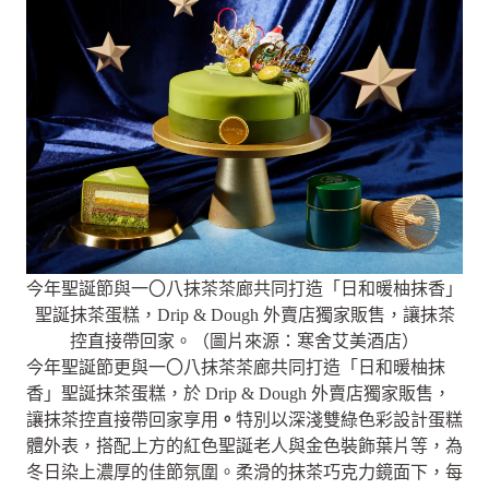
今年聖誕節與一〇八抹茶茶廊共同打造「日和暖柚抹香」
聖誕抹茶蛋糕，Drip & Dough 外賣店獨家販售，讓抹茶
控直接帶回家。（圖片來源：寒舍艾美酒店）
今年聖誕節更與一〇八抹茶茶廊共同打造「日和暖柚抹
香」聖誕抹茶蛋糕，於 Drip & Dough 外賣店獨家販售，
讓抹茶控直接帶回家享用
。
特別以深淺雙綠色彩設計蛋糕
體外表，搭配上方的紅色聖誕老人與金色裝飾葉片等，為
冬日染上濃厚的佳節氛圍。柔滑的抹茶巧克力鏡面下，每