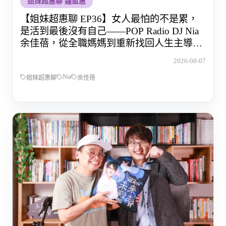
姐妹超惠聊 鐘盈惠
【姐妹超惠聊 EP36】女人最怕的不是累，
是活到最後沒有自己——POP Radio DJ Nia
余佳蓓，從全職媽媽到重新找回人生主導權
的那段路
2026-08-07
Nia
姐妹超惠聊
余佳蓓