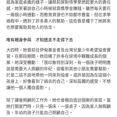
姐為家庭承擔的樣子，讓蔡莉屏對待學業燃起更大的責任
感，她笑著說自己小時候就靠獎學金賺錢。雖然每天要花
一兩個小時通勤，而教育資源也不如都市豐富，但在求學
過程中，遇到了許多貴人的幫助，這些善意種下了她將來
也想要幫助其他人的信念。
唯有親身參與 才知道走不走得下去
大四時，她曾前往伊甸基金會及台灣兒童少年希望協會實
習。在那段期間，她目睹了許多在逆境中艱難成長的個
案。她深受觸動：「我印象特別深刻，有一個孩子明明應
該是需要大人照顧的年紀，卻看到其他小朋友需要幫助，
於是二話不說地帶他一同來到協會。或許是因為在這個小
孩身上，好像看到了過去的自己，深知孤獨的感受，不想
讓他一個人獨自面對。」
除了課後照顧的工作外，她也會親自造訪個案的家庭。當
她打開家門時，只見一張床、一張桌子，因為家人無暇顧
及，年幼的孩子只能自己照顧自己。