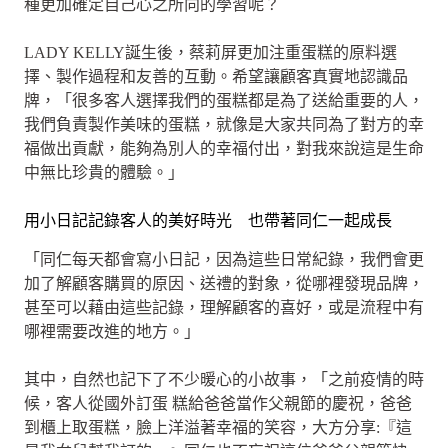
種更加確定自己心之所向的學習呢？
LADY KELLY誕生後，蔡莉屏更加注重蛋糕的原料選
擇、製作過程和友善的互動。希望讓顧客真實地認識品
牌，「很多客人選擇我們的蛋糕都是為了送給重要的人，
我們負責製作美味的蛋糕，就像是大家共同為了對方的幸
福做出貢獻，能夠為別人的幸福付出，對我來說這是生命
中無比珍貴的體驗。」
用小日記記錄客人的美好時光 也帶著同仁一起成長
「同仁每天都會寫小日記，因為這些日常紀錄，我們會更
加了解顧客購買的原因、送禮的對象，從哪裡發現品牌，
甚至可以藉由這些記錄，理解顧客的喜好，或是流程中有
哪裡需要改進的地方。」
其中，自然也記下了不少暖心的小故事，「之前疫情的時
候，客人從國外訂蛋 糕給爸爸當作父親節的慶祝，爸爸
到櫃上取蛋糕，臉上洋溢著幸福的笑容，大方分享:『這