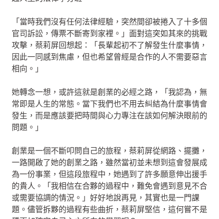
「當時我們沒有任何法律經驗，突然間卻被捲入了十多個
官司訴訟，傳票不斷寄到家裡。」面對這突如其來的挑戰
攻擊，蔡莉屏回想起：「長輩起初不了解發生什麼事情，
因此一同感到焦慮，但也希望曾經是合作的人不需要惡言
相向。」
她轉念一想，或許這就是創業的必經之路，「我認為，無
常即是人生的常態。當下我們也不用去糾結為什麼事情會
發生，而是應該要把時間與心力專注在該如何解決眼前的
問題。」
創業是一個不斷叩問自己的旅程，蔡莉屏從網路、擺攤，
一路開啟了她的創業之路，雖然當初並未想到這會發展成
為一份事業，但這段旅程中，她遇到了許多願意伸出援手
的貴人。「我相信在合夥的過程中，難免會遇到意見不合
或需要協調的情況。」好好地說再見，其實也是一門課
題。儘管拆夥的過程有些曲折，蔡莉屏堅信，這何嘗不是