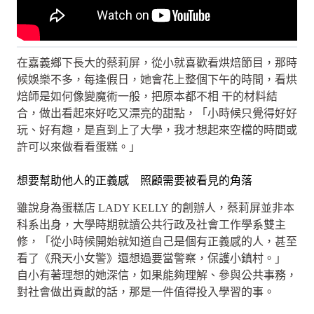
在嘉義鄉下長大的蔡莉屏，從小就喜歡看烘焙節目，那時
候娛樂不多，每逢假日，她會花上整個下午的時間，看烘
焙師是如何像變魔術一般，把原本都不相 干的材料結
合，做出看起來好吃又漂亮的甜點，「小時候只覺得好好
玩、好有趣，是直到上了大學，我才想起來空檔的時間或
許可以來做看看蛋糕。」
想要幫助他人的正義感 照顧需要被看見的角落
雖說身為蛋糕店 LADY KELLY 的創辦人，蔡莉屏並非本
科系出身，大學時期就讀公共行政及社會工作學系雙主
修，「從小時候開始就知道自己是個有正義感的人，甚至
看了《飛天小女警》還想過要當警察，保護小鎮村。」
自小有著理想的她深信，如果能夠理解、參與公共事務，
對社會做出貢獻的話，那是一件值得投入學習的事。