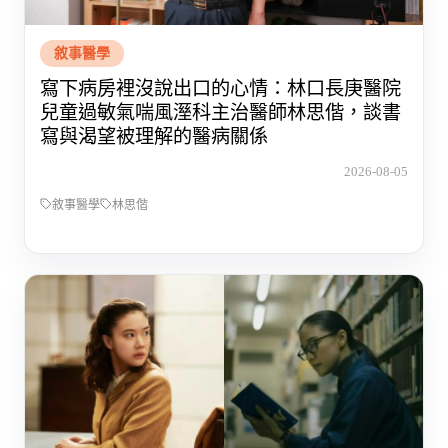
敘事醫學
寫下病房裡沒說出口的心情：林口長庚醫院
兒童過敏氣喘風溼科主治醫師林思偕，談書
寫與渴望被理解的醫病關係
2026-08-05
敘事醫學
林思偕