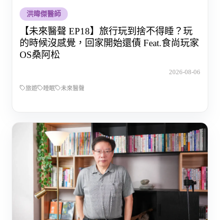
洪暐傑醫師
【未來醫聲 EP18】旅行玩到捨不得睡？玩
的時候沒感覺，回家開始還債 Feat.食尚玩家
OS桑阿松
2026-08-06
旅遊
睡眠
未來醫聲