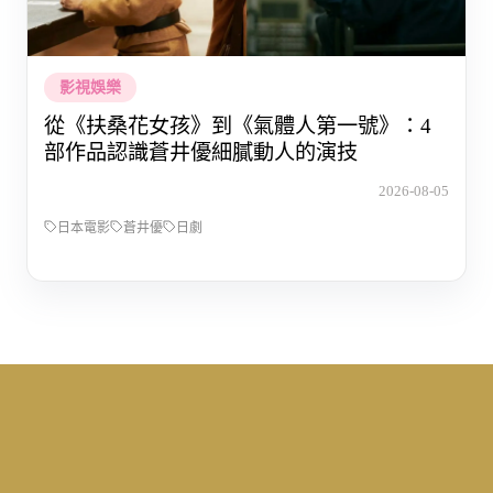
影視娛樂
從《扶桑花女孩》到《氣體人第一號》：4
部作品認識蒼井優細膩動人的演技
2026-08-05
日本電影
蒼井優
日劇