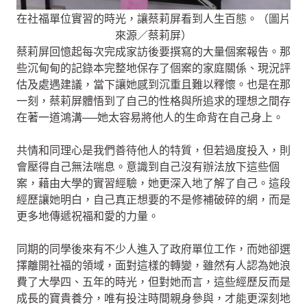
在社福單位實習的時光，讓蔡莉屏看到人生百態。（圖片
來源／蔡莉屏）
蔡莉屏回憶起每次完成家訪後要撰寫的大量個案報告。那
些沉甸甸的記錄本完整地保存了個案的家庭關係、現況評
估及處遇建議，當下讓她感到沉重且難以釋懷。也是在那
一刻，蔡莉屏體悟到了自己的性格與所追求的理想之間存
在著一道鴻溝──她太容易將他人的生命背在自己身上。
共情和同理心是我們善待他人的特質，但若過度投入，則
會壓得自己無法喘息。意識到自己沒有辦法放下這些個
案，藉由大學的實習經驗，她更深入地了解了自己。這段
經歷讓她明白，自己真正想要的不是修補破碎的網，而是
更多地傳遞祝福和愛的力量。
同期的同學後來有不少人進入了政府單位工作，而她卻選
擇離開社福的領域，面對這樣的轉變，雖然有人認為她浪
費了大學四、五年的時光，但對她而言，這些經歷反而是
成長的寶貴養分，唯有投注時間親身參與，才能更深刻地