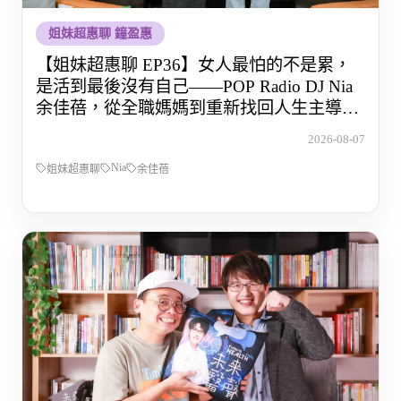
姐妹超惠聊 鐘盈惠
【姐妹超惠聊 EP36】女人最怕的不是累，
是活到最後沒有自己——POP Radio DJ Nia
余佳蓓，從全職媽媽到重新找回人生主導權
的那段路
2026-08-07
Nia
姐妹超惠聊
余佳蓓