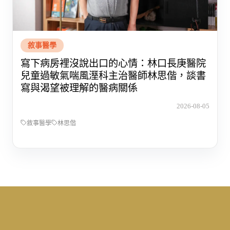
敘事醫學
寫下病房裡沒說出口的心情：林口長庚醫院
兒童過敏氣喘風溼科主治醫師林思偕，談書
寫與渴望被理解的醫病關係
2026-08-05
敘事醫學
林思偕