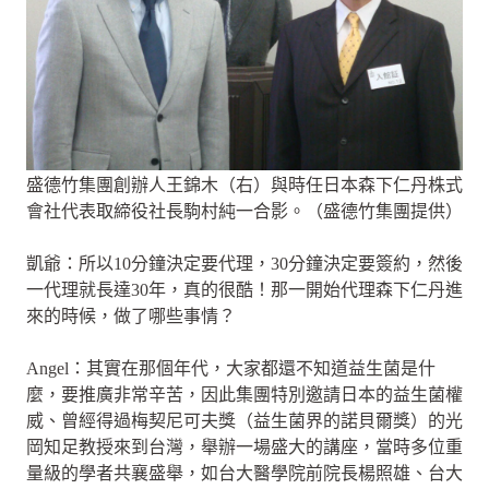
盛德竹集團創辦人王錦木（右）與時任日本森下仁丹株式
會社代表取締役社長駒村純一合影。（盛德竹集團提供）
凱爺：所以10分鐘決定要代理，30分鐘決定要簽約，然後
一代理就長達30年，真的很酷！那一開始代理森下仁丹進
來的時候，做了哪些事情？
Angel：其實在那個年代，大家都還不知道益生菌是什
麼，要推廣非常辛苦，因此集團特別邀請日本的益生菌權
威、曾經得過梅契尼可夫獎（益生菌界的諾貝爾獎）的光
岡知足教授來到台灣，舉辦一場盛大的講座，當時多位重
量級的學者共襄盛舉，如台大醫學院前院長楊照雄、台大