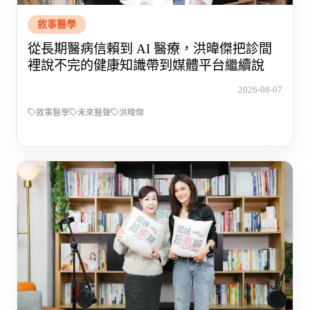
敘事醫學
從長期醫病信賴到 AI 醫療，洪暐傑把診間
裡說不完的健康知識帶到媒體平台繼續說
2026-08-07
敘事醫學
未來醫聲
洪暐傑