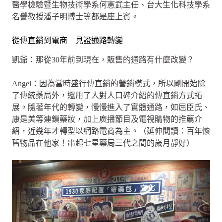
醫學檢驗暨生物技術學系何憲武主任、台大生化科技學系
名譽教授潘子明博士等都是座上賓。
從傳直銷到電商 見證通路轉變
凱爺：那從30年前到現在，販售的通路有什麼改變？
Angel：因為當時盛行傳直銷的營銷模式，所以剛開始除
了傳統藥局外，還用了人對人口碑介紹的傳直銷方式拓
展。隨著年代的轉變，慢慢進入了實體通路，如屈臣氏、
康是美等連鎖藥妝，加上廣播節目及電視購物的推薦介
紹，近幾年才轉型以網路電商為主。（延伸閱讀：百年懷
舊物品在他家！串起七星藥局三代之間的歲月靜好）