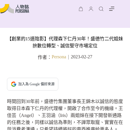
【創業的15道陰影】代理森下仁丹30年！盛德竹二代姐妹
拚數位轉型、誠信堅守市場定位
Persona
2023-02-27
作者：
｜
加入為 Google 偏好來源
時間回到30年前，盛德竹集團董事長王錦木以誠信的態度
取得日本森下仁丹的代理權，開啟了合作至今的機緣。王
佳芸（Angel）、王羽涵（Iris）兩姐妹在接下開發新通路
的任務之後，同樣以誠信為準則，不譁眾取寵、實實在在
與消費者溝通，只希望持續將好的東西推廣給更多人。