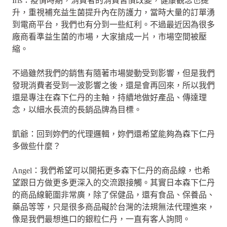
Iris：疫情時期，消費者的消費習慣改變，健康觀念也提
升，重視補充益生菌提升內在防護力，當時大量的訂單湧
到電商平台，我們也有分到一些紅利。不過最近因為很多
廠商看準益生菌的市場，大家搶成一片，市場空間被壓
縮。
不過雖然我們的銷售有隨著市場變動受到影響，但是我們
發現消費者受到一波影響之後，還是會再回來，所以我們
還是專注在森下仁丹的主軸，持續地做好產品、傳達理
念，以細水長流的長銷品牌為目標。
凱爺：回到妳們的代理邏輯，妳們還希望能夠為森下仁丹
多做些什麼？
Angel：我們希望可以開拓更多森下仁丹的商品線，也希
望跟日方做更多更深入的交流跟接觸。其實日本森下仁丹
的商品線範圍非常廣，除了保健品，還有食品、保養品、
藥品等等，只是很多商品礙於台灣的法規無法代理進來，
像是我們最想進口的銀粒仁丹，一直有客人詢問。