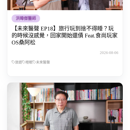
洪暐傑醫師
【未來醫聲 EP18】旅行玩到捨不得睡？玩
的時候沒感覺，回家開始還債 Feat.食尚玩家
OS桑阿松
2026-08-06
旅遊
睡眠
未來醫聲