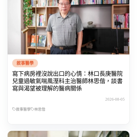
敘事醫學
寫下病房裡沒說出口的心情：林口長庚醫院
兒童過敏氣喘風溼科主治醫師林思偕，談書
寫與渴望被理解的醫病關係
2026-08-05
敘事醫學
林思偕