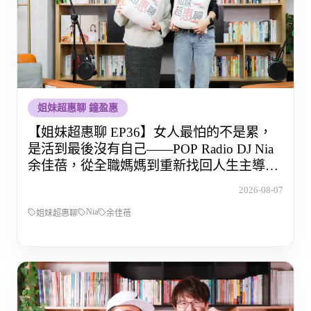
姐妹超惠聊 鐘盈惠
【姐妹超惠聊 EP36】女人最怕的不是累，
是活到最後沒有自己——POP Radio DJ Nia
余佳蓓，從全職媽媽到重新找回人生主導權
的那段路
2026-08-07
Nia
姐妹超惠聊
余佳蓓