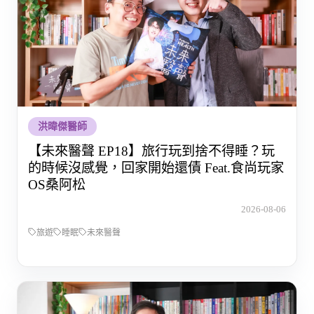
洪暐傑醫師
【未來醫聲 EP18】旅行玩到捨不得睡？玩
的時候沒感覺，回家開始還債 Feat.食尚玩家
OS桑阿松
2026-08-06
旅遊
睡眠
未來醫聲