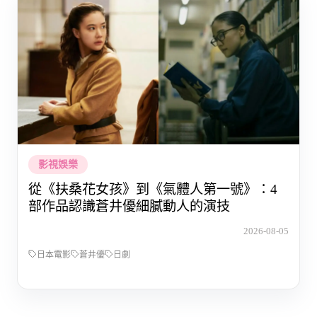
影視娛樂
從《扶桑花女孩》到《氣體人第一號》：4
部作品認識蒼井優細膩動人的演技
2026-08-05
日本電影
蒼井優
日劇