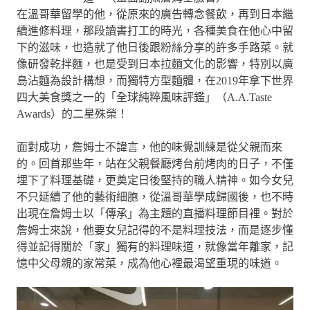
在溫哥華留學的他，從原來的廣告轉念餐飲，再到日本繼
續進修料理，那段讀書打工的時光，各種美食在他心中留
下的滋味，也造就了他日後跟粉絲分享的許多手路菜。就
像研發乾拌麵，也是受到日本拉麵文化的影響，特別以廣
島沾麵為設計構想，而獨特方型麵體，在2019年拿下世界
四大美食獎之一的「全球純粹風味評鑑」（A.A.Taste
Awards）的二星殊榮！
面對成功，詹姆士不諱言，他的味覺訓練是從父親而來
的。回首那些年，站在父親餐廳烤台前烤肉的日子，不僅
埋下了料理基礎，更奠定日後堅持的職人精神。如今女兒
不只延續了他的藝術細胞，從溫哥華學成歸國後，也不時
出現在詹姆士以「傳承」為主題的直播料理節目裡。對於
詹姆士來說，他要女兒記得的不是料理技法，而是逐步懂
得並記得關於「家」獨有的料理味道，就像當年離家，記
憶中父母親的家常菜，成為他心裡最渴望重現的味道。