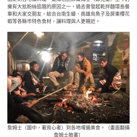
擁有大批粉絲追隨的原因之一，過去曾發起乾拌麵環島餐
車和大家交朋友，結合台南生蠔、高雄烏魚子及屏東櫻花
蝦等各縣市特色食材，讓料理與人更親近。
詹姆士（圖中，著背心者）到各地嚐遍美食。（畫面翻攝
詹姆士臉書）