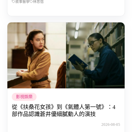
敘事醫學
林思偕
影視娛樂
從《扶桑花女孩》到《氣體人第一號》：4
部作品認識蒼井優細膩動人的演技
2026-08-05