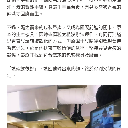
比例。更難的是，辣粉用於油潑辣子裡，得不斷經過用油
沖、潑的繁雜手續，費盡千辛萬苦後，有著多層次香氣的
辣醬才因應而生。
不過，隨之而來的包裝量產，又成為阻礙前進的關卡。原
本的生產機具，因辣椒顆粒太粗沒辦法運作，有同行建議
是否嘗試讓辣椒軟化的方式，但詹姆士試驗後卻發現會使
香氣消失，於是他捨棄了較簡便的途徑，堅持尋覓合適的
設備，最終才找到符合需求的包裝機具及廠商。
「這碗麵很好」，這回他端出來的麵，終於得到父親的肯
定。