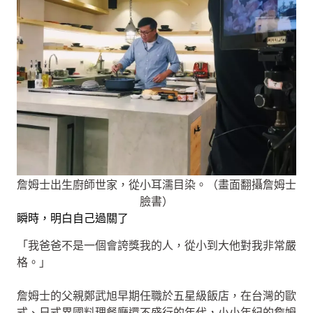
詹姆士出生廚師世家，從小耳濡目染。（畫面翻攝詹姆士
臉書）
瞬時，明白自己過關了
「我爸爸不是一個會誇獎我的人，從小到大他對我非常嚴
格。」
詹姆士的父親鄭武旭早期任職於五星級飯店，在台灣的歐
式、日式異國料理餐廳還不盛行的年代，小小年紀的詹姆