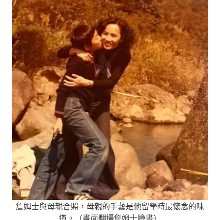
詹姆士與母親合照，母親的手藝是他留學時最懷念的味
道。（畫面翻攝詹姆士臉書）