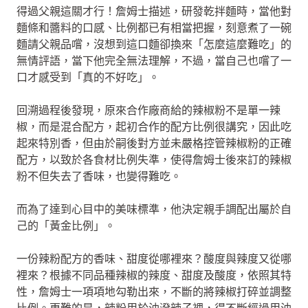
得過父親這關才行！詹姆士描述，研發乾拌麵時，當他對
麵條和醬料的口感、比例都已有相當把握，刻意煮了一碗
麵請父親品嚐，沒想到這口麵卻換來「怎麼這麼難吃」的
無情評語，當下他完全無法理解，不過，當自己也嚐了一
口才感受到「真的不好吃」。
回溯過程後發現，原來合作廠商給的辣椒粉不是單一辣
椒，而是混合配方，起初合作的配方比例很講究，因此吃
起來特別香，但由於嗣後對方並未嚴格控管辣椒粉的正確
配方，以致於各食材比例失準，使得詹姆士後來訂的辣椒
粉不但失去了香味，也變得難吃。
而為了達到心目中的美味標準，他決定親手調配出屬於自
己的「黃金比例」。
一份辣粉配方的香味、甜度從哪裡來？酸度與辣度又從哪
裡來？根據不同品種辣椒的辣度、甜度及酸度，依照其特
性，詹姆士一項項地勾勒出來，不斷的將辣椒打碎並調整