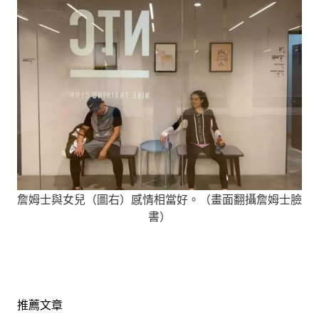
詹姆士與女兒（圖右）感情相當好。（畫面翻攝詹姆士臉
書）
推薦文章