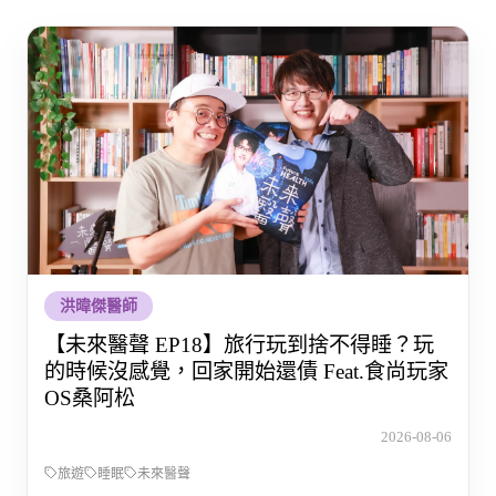
洪暐傑醫師
【未來醫聲 EP18】旅行玩到捨不得睡？玩
的時候沒感覺，回家開始還債 Feat.食尚玩家
OS桑阿松
2026-08-06
旅遊
睡眠
未來醫聲