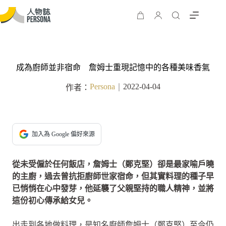
成為廚師並非宿命 詹姆士重現記憶中的各種美味香氣
Persona
2022-04-04
作者：
｜
加入為 Google 偏好來源
從未受僱於任何飯店，詹姆士（鄭克堅）卻是最家喻戶曉
的主廚，過去曾抗拒廚師世家宿命，但其實料理的種子早
已悄悄在心中發芽，他延襲了父親堅持的職人精神，並將
這份初心傳承給女兒。
出走到各地做料理，是知名廚師詹姆士（鄭克堅）至今仍