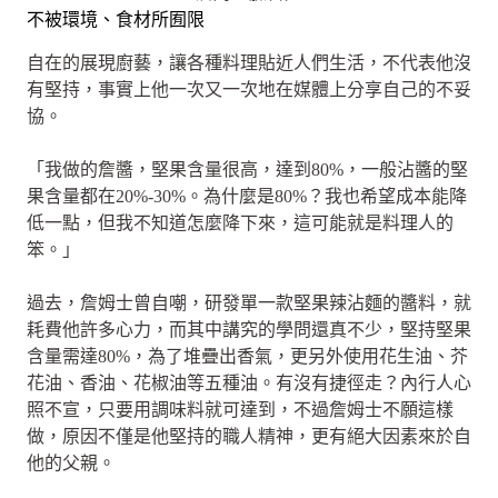
不被環境、食材所囿限
自在的展現廚藝，讓各種料理貼近人們生活，不代表他沒
有堅持，事實上他一次又一次地在媒體上分享自己的不妥
協。
「我做的詹醬，堅果含量很高，達到80%，一般沾醬的堅
果含量都在20%-30%。為什麼是80%？我也希望成本能降
低一點，但我不知道怎麼降下來，這可能就是料理人的
笨。」
過去，詹姆士曾自嘲，研發單一款堅果辣沾麵的醬料，就
耗費他許多心力，而其中講究的學問還真不少，堅持堅果
含量需達80%，為了堆疊出香氣，更另外使用花生油、芥
花油、香油、花椒油等五種油。有沒有捷徑走？內行人心
照不宣，只要用調味料就可達到，不過詹姆士不願這樣
做，原因不僅是他堅持的職人精神，更有絕大因素來於自
他的父親。