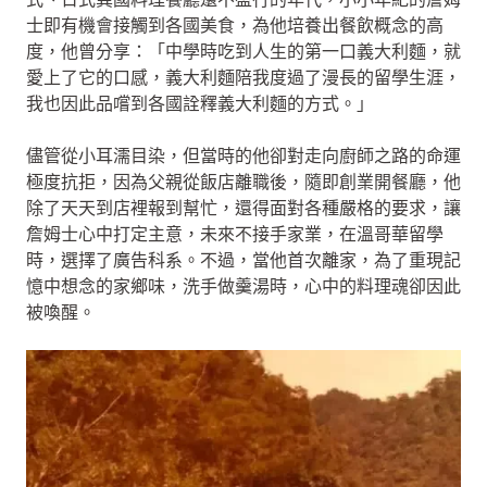
士即有機會接觸到各國美食，為他培養出餐飲概念的高
度，他曾分享：「中學時吃到人生的第一口義大利麵，就
愛上了它的口感，義大利麵陪我度過了漫長的留學生涯，
我也因此品嚐到各國詮釋義大利麵的方式。」
儘管從小耳濡目染，但當時的他卻對走向廚師之路的命運
極度抗拒，因為父親從飯店離職後，隨即創業開餐廳，他
除了天天到店裡報到幫忙，還得面對各種嚴格的要求，讓
詹姆士心中打定主意，未來不接手家業，在溫哥華留學
時，選擇了廣告科系。不過，當他首次離家，為了重現記
憶中想念的家鄉味，洗手做羹湯時，心中的料理魂卻因此
被喚醒。