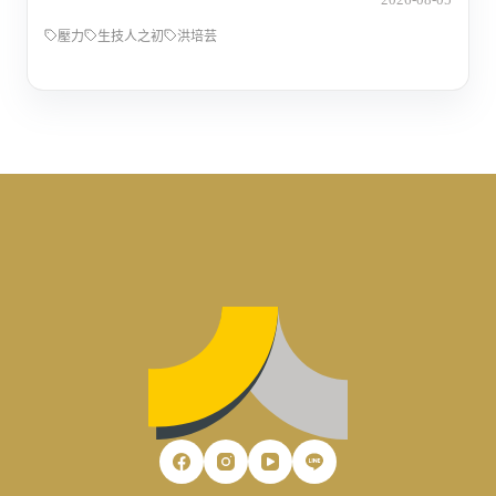
壓力
生技人之初
洪培芸