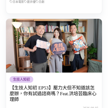
日本電影
蒼井優
日劇
生技人知初
【生技人知初 EP53】壓力大但不知道該怎
麼辦，你有試過諮商嗎？Feat.洪培芸臨床心
理師
2026-08-05