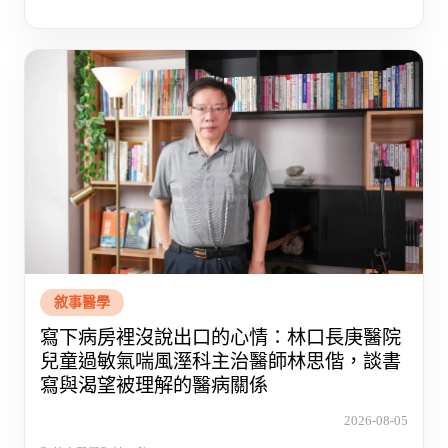
敘事醫學
寫下病房裡沒說出口的心情：林口長庚醫院
兒童過敏氣喘風溼科主治醫師林思偕，談書
寫與渴望被理解的醫病關係
2026-08-05