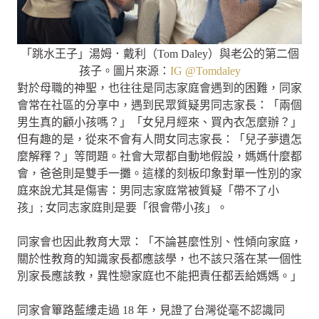
「跳水王子」湯姆．戴利（Tom Daley）與老公的第二個
孩子。圖片來源：
IG @Tomdaley
對於母職的神聖，也往往是同志家庭會遇到的困難，同家
會常在社區的分享中，遇到民眾質疑男同志家長：「兩個
男生真的顧小孩嗎？」「女兒月經來、買內衣怎麼辦？」
但有趣的是，從來不會有人問女同志家長：「兒子夢遺怎
麼解釋？」等問題。社會大眾都自動地假設，媽媽什麼都
會，爸爸則是雙手一攤。這樣的刻板印象對單一性別的家
庭來說尤其是傷害：男同志家庭常被質疑「帶不了小
孩」; 女同志家庭則是要「很會帶小孩」。
同家會也因此教育大眾：「不論甚麼性別、性傾向家庭，
關於性教育的知識家長都應該學，也不該只落在某一個性
別家長應該教，異性戀家庭也不能把責任都丟給媽媽。」
同家會篳路藍縷走過 18 年，見證了台灣從毫不認識同