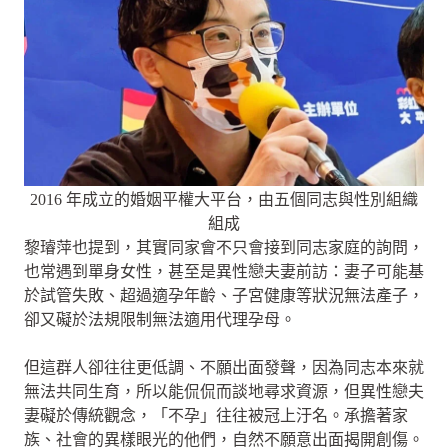
2016 年成立的婚姻平權大平台，由五個同志與性別組織
組成
黎璿萍也提到，其實同家會不只會接到同志家庭的詢問，
也常遇到單身女性，甚至是異性戀夫妻前訪：妻子可能基
於試管失敗、超過適孕年齡、子宮健康等狀況無法產子，
卻又礙於法規限制無法適用代理孕母。
但這群人卻往往更低調、不願出面發聲，因為同志本來就
無法共同生育，所以能侃侃而談地尋求資源，但異性戀夫
妻礙於傳統觀念，「不孕」往往被冠上汙名。承擔著家
族、社會的異樣眼光的他們，自然不願意出面揭開創傷。