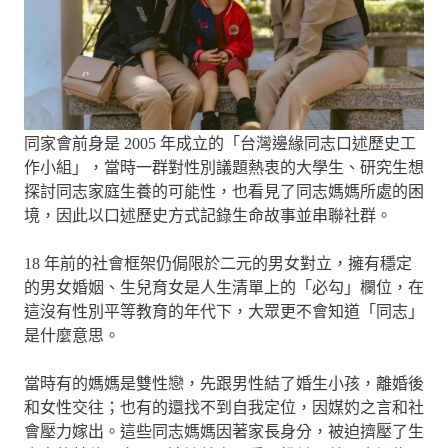
同家會前身是 2005 年成立的「台灣邊緣同志口述歷史工
作小組」，當時一群對性別議題熱衷的大學生、研究生想
探討同志家庭生養的可能性，也看見了同志媽媽所處的困
境，因此以口述歷史方式記錄生命故事並串聯社群。
18 年前的社會框架仍侷限於二元的男女對立，擁有穩定
的男女婚姻、生兒育女是人生清單上的「必勾」欄位，在
這沒有性別平等教育的年代下，大眾更不會知道「同志」
是什麼意思。
當時有的媽媽是雙性戀，先跟男性結了婚生小孩，離婚後
和女性交往；也有的還找不到自我定位，因媒妁之言和社
會壓力嫁出。這些同志媽媽因著家長身分，被迫擠壓了生