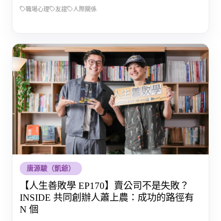
職場心理
友誼
人際關係
唐源駿（凱爺）
【人生善敗學 EP170】賣公司不是失敗？
INSIDE 共同創辦人蕭上農：成功的路徑有
N 個