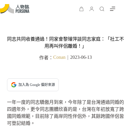
同志共同收養通過！同家會黎璿萍談同志家庭：「社工不
用再叫伴侶離婚！」
Conan
2023-06-13
作者：
｜
加入為 Google 偏好來源
一年一度的同志驕傲月到來，今年除了是台灣通過同婚的
四週年外，更令同志團體欣喜的是，台灣在年初放寬了跨
國同婚規範，目前除了兩岸同性伴侶外，其餘跨國伴侶皆
可登記結婚。