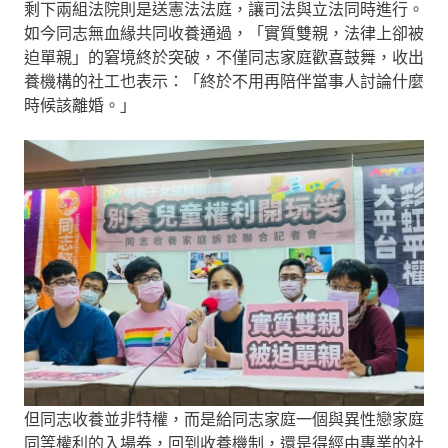
剩下兩組法院則是送憲法法庭，讓司法與立法同時進行。
如今同志無血緣共同收養通過，「實質雙親，法律上卻被
迫單親」的窘境終於突破，不僅同志家庭歡喜鼓舞，收出
養機構的社工也表示：「終於不用再陪伴當事人討論什麼
時候該離婚。」
但同志收養並非特權，而是給同志家庭一個與異性戀家庭
同等權利的入場券，回到收養機制，還是得經由專業的社