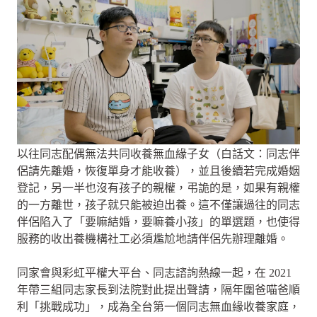
以往同志配偶無法共同收養無血緣子女（白話文：同志伴
侶請先離婚，恢復單身才能收養），並且後續若完成婚姻
登記，另一半也沒有孩子的親權，弔詭的是，如果有親權
的一方離世，孩子就只能被迫出養。這不僅讓過往的同志
伴侶陷入了「要嘛結婚，要嘛養小孩」的單選題，也使得
服務的收出養機構社工必須尷尬地請伴侶先辦理離婚。
同家會與彩虹平權大平台、同志諮詢熱線一起，在 2021
年帶三組同志家長到法院對此提出聲請，隔年圍爸喵爸順
利「挑戰成功」，成為全台第一個同志無血緣收養家庭，