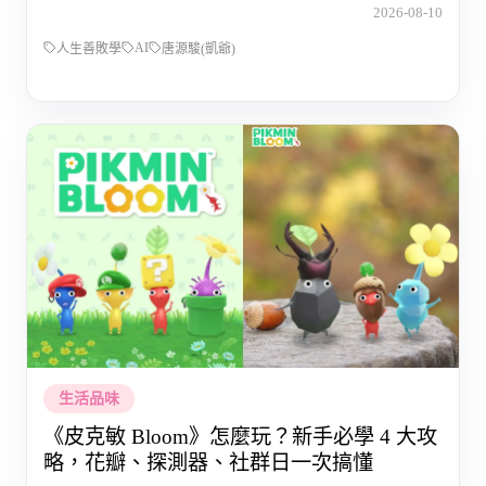
2026-08-10
AI
人生善敗學
唐源駿(凱爺)
生活品味
《皮克敏 Bloom》怎麼玩？新手必學 4 大攻
略，花瓣、探測器、社群日一次搞懂