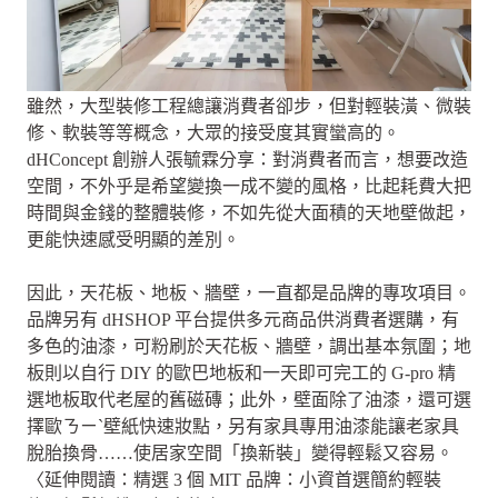
雖然，大型裝修工程總讓消費者卻步，但對輕裝潢、微裝
修、軟裝等等概念，大眾的接受度其實蠻高的。
dHConcept 創辦人張毓霖分享：對消費者而言，想要改造
空間，不外乎是希望變換一成不變的風格，比起耗費大把
時間與金錢的整體裝修，不如先從大面積的天地壁做起，
更能快速感受明顯的差別。
因此，天花板、地板、牆壁，一直都是品牌的專攻項目。
品牌另有 dHSHOP 平台提供多元商品供消費者選購，有
多色的油漆，可粉刷於天花板、牆壁，調出基本氛圍；地
板則以自行 DIY 的歐巴地板和一天即可完工的 G-pro 精
選地板取代老屋的舊磁磚；此外，壁面除了油漆，還可選
擇歐ㄋㄧˋ壁紙快速妝點，另有家具專用油漆能讓老家具
脫胎換骨……使居家空間「換新裝」變得輕鬆又容易。
〈延伸閱讀：精選 3 個 MIT 品牌：小資首選簡約輕裝