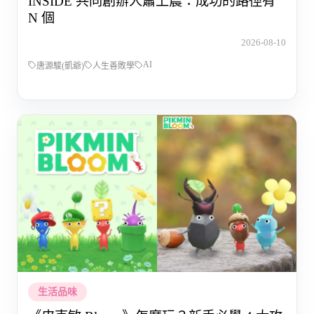
INSIDE 共同創辦人蕭上農：成功的路徑有
N 個
2026-08-10
AI
唐源駿(凱爺)
人生善敗學
生活品味