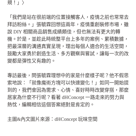
規！」〉
「我們是站在很前端的位置接觸客人，疫情之前也常常去
拜訪粉絲。」張毓霖回想這兩年，疫情重創裝修市場，雖
說 DIY 相關商品銷售成績頗佳，但也無法有更大的轉
機。於是，並趁此時統整平台上多年的案例、累積數據，
把最深層的溝通真實呈現，理出每個人適合的生活空間，
鼓勵大家勇於創造生活、多方觀察與嘗試，讓每一次的改
變都是彈性又有趣的。
專訪最後，問張毓霖理想中的家是什麼樣子呢？他不假思
索地說：「就像魔術方塊可以快速變化！」如同一開始提
到的，我們會因為需求、心情、喜好時時改變穿搭，那麼
居家為什麼不行呢？看著 dHConcept 一路走來的努力與
熱忱，編輯相信這個答案絕對是肯定的。
主圖&內文圖片來源：dHConcept 玩味空間