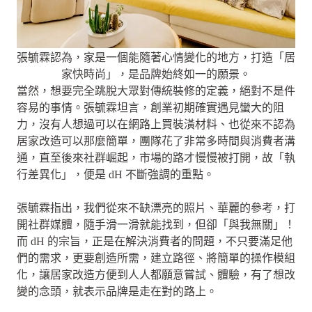
張毓霖認為，家是一個能隨著心情變化的地方，打造「居
家快時尚」，是品牌始終如一的願景。
當然，想要完全跳脫大眾對傳統裝修的定義，絕對不是件
容易的事情。張毓霖坦言，創業初期確實遇見蠻大的阻
力，沒有人想過可以在網路上買裝潢材料、也從來不認為
居家改造可以那麼簡單，團隊花了非常多時間與消費者溝
通，直至後來社群崛起，市場的路才慢慢被打開，故「執
行差異化」，便是 dH 不斷強調的重點。
張毓霖指出，我們從來不缺漂亮的照片、華麗的參考，打
開社群媒體，隨手滑一滑就能找到，但卻「與我無關」！
而 dH 的宗旨，正是在解決消費者的問題，不只要滿足他
們的需求，更要創造所需，建立路徑、將簡單的操作模組
化，讓居家改造方便到人人都願意嘗試、體驗，有了想改
變的念頭，就表示品牌是走在對的路上。