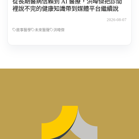
從長期醫病信賴到 AI 醫療，洪暐傑把診間
裡說不完的健康知識帶到媒體平台繼續說
2026-08-07
敘事醫學
未來醫聲
洪暐傑