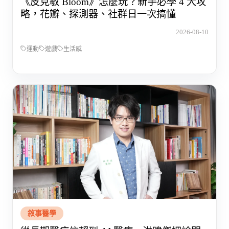
《皮克敏 Bloom》怎麼玩？新手必學 4 大攻
略，花瓣、探測器、社群日一次搞懂
2026-08-10
運動
遊戲
生活感
敘事醫學