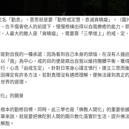
又名「勤息」，意思就是要「勤修戒定慧，息滅貪瞋癡」。（圖
行，在不傷害他人的前提下，慢慢修練出得以自我療癒的能力。
醒，人最大的敵人是「貪瞋癡」，需要靠「三學增上」的戒、定
卻是對自我的一種承諾：因為看到自己本身的煩惱，在沒有人逼
，以「我」為中心，戒的目的便是跳出自我以維持團體平衡，獲
修行，心念「由戒生定」，針對日常身心謹言慎行，建立三思而
正因禪定有許多方法，若對真理沒有通透理解，便無法達到真正
與世界的道理。
間化」的願景
最根本的勤修目標，同時，此三學也是「佛教人間化」的重要依
簡單來說，就是要把佛陀對人間的開示教化落實於生活，提升佛
由解脫。