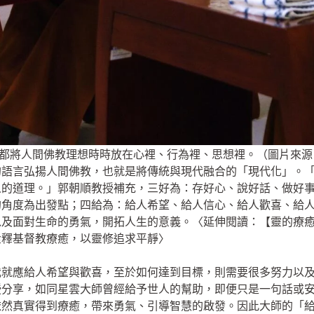
都將人間佛教理想時時放在心裡、行為裡、思想裡。（圖片來源
的語言弘揚人間佛教，也就是將傳統與現代融合的「現代化」。
人的道理。」郭朝順教授補充，三好為：存好心、說好話、做好
的角度為出發點；四給為：給人希望、給人信心、給人歡喜、給
以及面對生命的勇氣，開拓人生的意義。〈延伸閱讀：【靈的療
詮釋基督教療癒，以靈修追求平靜〉
我就應給人希望與歡喜，至於如何達到目標，則需要很多努力以
授分享，如同星雲大師曾經給予世人的幫助，即便只是一句話或
依然真實得到療癒，帶來勇氣、引導智慧的啟發。因此大師的「