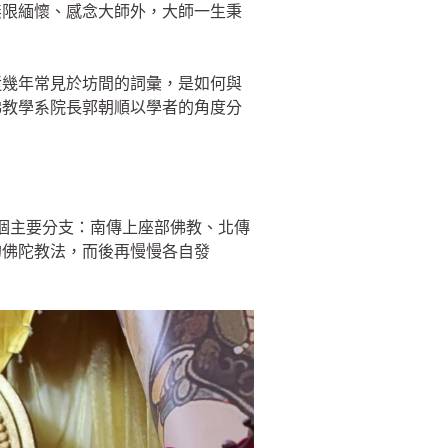
無限緬懷、感念大師外，大師一生秉
近幾年常見於坊間的詞彙，是如何與
佛教學系院長郭朝順以學者的角度分
三個主要分支：南傳上座部佛教、北傳
的佛陀教法，而後再慢慢各自發