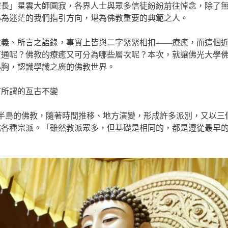
山宗長」星雲大師圓寂，各界人士與眾多信徒紛紛前往悼念，除了
心為迷茫的我們指引方向，堪為佛教重要的典範之人。
教義、所言之語錄，事實上皆與二字緊緊相扣——療癒，而這個
貫通呢？佛教的療癒又可分為哪些層次呢？本次，就讓佛光大學
心胸，認識學識之廣的佛教世界。
有所謂的亙古不變
於印度半島的佛教，隨著時間推移、地方演變，形成許多派別，又以
成各種宗派。「雖然教派眾多，但基礎是相同的，都是遵從最早