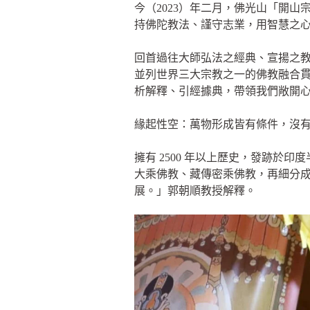
今（2023）年二月，佛光山「開
持佛陀教法、謹守志業，用智慧之
回首過往大師弘法之經典、宣揚之
並列世界三大宗教之一的佛教融合
析解釋、引經據典，帶領我們敞開
緣起性空：萬物形成皆有條件，沒
擁有 2500 年以上歷史，發跡
大乘佛教、藏傳密乘佛教，再細分
展。」郭朝順教授解釋。