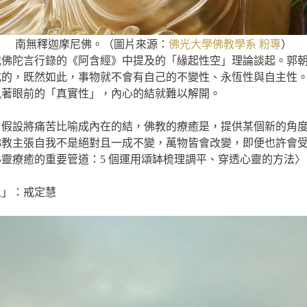
南無釋迦摩尼佛。（圖片來源：
佛光大學佛教學系 粉專
）
載佛陀言行錄的《阿含經》中提及的「緣起性空」理論談起。郭
成的，既然如此，事物就不會有自己的不變性、永恆性與自主性
執著眼前的「真實性」，內心的結就難以解開。
，假設將痛苦比喻成內在的結，佛教的療癒是，提供某個新的角
佛教主張自我不是絕對且一成不變，萬物皆會改變，即便也許會
靈療癒的重要管道：5 個運用頌缽梳理調平、穿透心靈的方法〉
上」：戒定慧