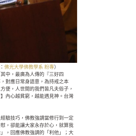
：
佛光大學佛教學系 粉專
）
「其中，最廣為人傳的『三好四
事，對應日常身語意，為持戒之本
人方便，人世間的我們皆凡夫俗子，
癒】內心越貧窮，越能遇見神。台灣
及經驗技巧，佛教強調當修行到一定
安慰，卻能讓大家永存於心，就算我
給」，回應佛教強調的「利他」；大