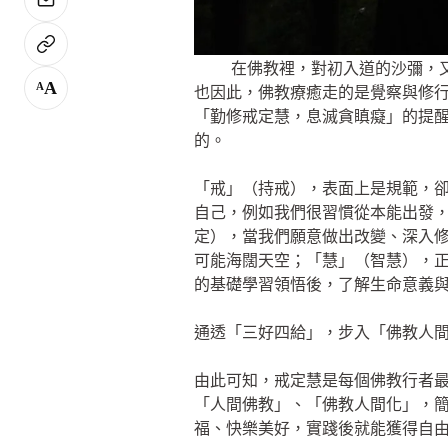
在佛教裡，對初入道的沙彌，
A
A
也因此，佛教療癒走的是覺察與修
「勤修戒定慧，息滅貪瞋癡」的提
的。
「戒」（持戒），表面上是規範，
自己，例如我們很習慣從本能出發
定），當我們願意做出改變、深入
可能海闊天空；「慧」（智慧），
的基礎學習領悟後，了解生命意義
通透「三好四給」，步入「佛教人
由此可知，戒定慧是每個佛教行者
「人間佛教」、「佛教人間化」，
福、快樂美好，實踐後就能獲得自