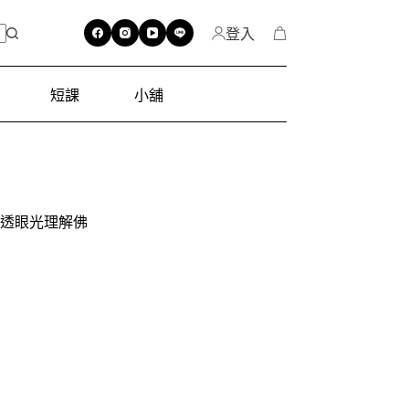
登入
短課
小舖
透眼光理解佛