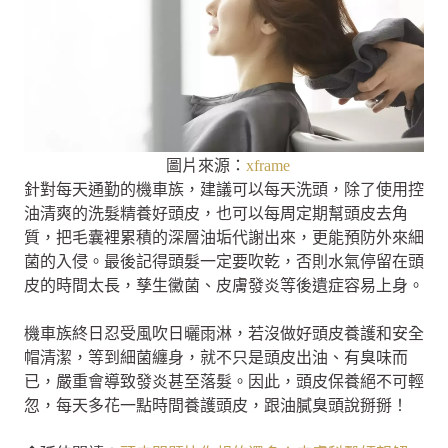
圖片來源：
xframe
針對每天通勤的機車族，建議可以每天洗頭，除了使用控
油清爽的洗髮精養好頭皮，也可以每周定期幫頭皮去角
質，把毛囊裡累積的深層油垢代謝出來，更能預防外來細
菌的入侵。最後記得頭髮一定要吹乾，否則水氣停留在頭
皮的時間太長，孳生黴菌、皮膚發炎等後遺症容易上身。
機車族終日忍受風吹日曬雨淋，若沒做好頭皮養護和安全
帽清潔，等到細菌纏身，就不只是頭皮出油、有臭味而
已，嚴重會導致發炎甚至落髮。因此，頭皮保養絕不可輕
忽，每天多花一點時間養護頭皮，跟油膩臭頭說掰掰！