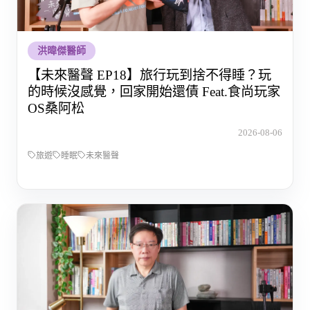
洪暐傑醫師
【未來醫聲 EP18】旅行玩到捨不得睡？玩
的時候沒感覺，回家開始還債 Feat.食尚玩家
OS桑阿松
2026-08-06
旅遊
睡眠
未來醫聲