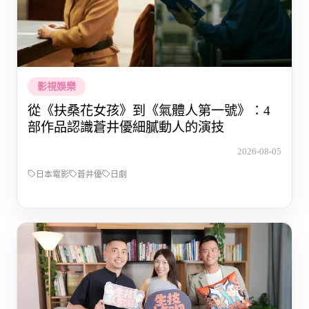
影視娛樂
從《扶桑花女孩》到《氣體人第一號》：4
部作品認識蒼井優細膩動人的演技
2026-08-05
日本電影
蒼井優
日劇