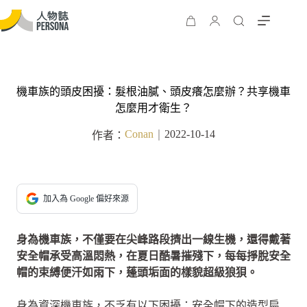
機車族的頭皮困擾：髮根油膩、頭皮癢怎麼辦？共享機車
怎麼用才衛生？
Conan
2022-10-14
作者：
｜
加入為 Google 偏好來源
身為機車族，不僅要在尖峰路段擠出一線生機，還得戴著
安全帽承受高溫悶熱，在夏日酷暑摧殘下，每每掙脫安全
帽的束縛便汗如雨下，蓬頭垢面的樣貌超級狼狽。
身為資深機車族，不乏有以下困擾：安全帽下的造型扁