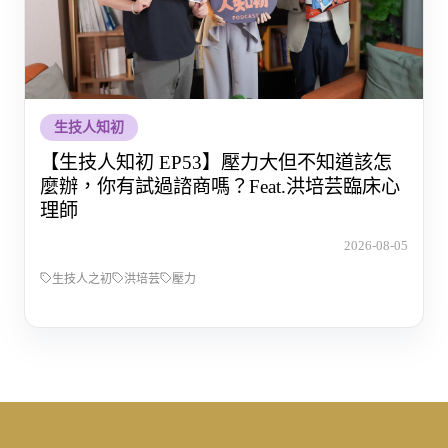
生技人知初
【生技人知初 EP53】壓力大但不知道該怎
麼辦，你有試過諮商嗎？Feat.洪培芸臨床心
理師
2026-08-05
生技人之初
洪培芸
壓力