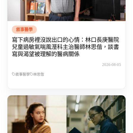
敘事醫學
寫下病房裡沒說出口的心情：林口長庚醫院
兒童過敏氣喘風溼科主治醫師林思偕，談書
寫與渴望被理解的醫病關係
2026-08-05
敘事醫學
林思偕