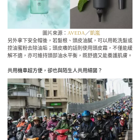
圖片來源：
AVEDA
／
凱嵐
另外拿下安全帽後，若髮根、頭皮油膩，可以用乾洗髮或
控油蜜粉去除油垢；頭皮癢的話則使用頭皮霜，不僅能緩
解不適，亦可維持頭部油水平衡，既舒適又能養護肌膚。
共用機車超方便，卻也與陌生人共用細菌？