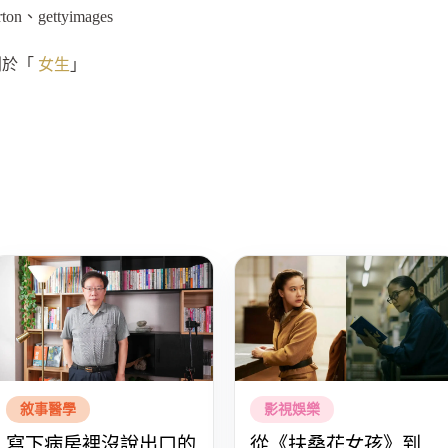
n、gettyimages
刊於「
女生
」
敘事醫學
影視娛樂
寫下病房裡沒說出口的
從《扶桑花女孩》到