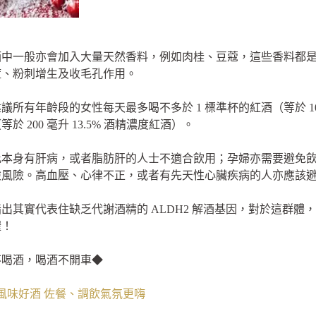
酒中一般亦會加入大量天然香料，例如肉桂、豆蔻，這些香料都
痘、粉刺增生及收毛孔作用。
有年齡段的女性每天最多喝不多於 1 標準杯的紅酒（等於 100 
 200 毫升 13.5% 酒精濃度紅酒）。
此本身有肝病，或者脂肪肝的人士不適合飲用；孕婦亦需要避免
險風險。高血壓、心律不正，或者有先天性心臟疾病的人亦應該
出其實代表住缺乏代謝酒精的 ALDH2 解酒基因，對於這群體
喔！
不喝酒，喝酒不開車◆
風味好酒 佐餐、調飲氣氛更嗨