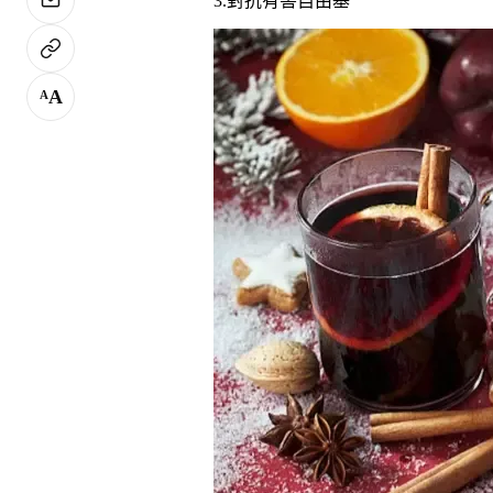
3.對抗有害自由基
A
A