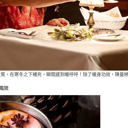
胃，在寒冬之下補充，瞬間感到暖呼呼！除了暖身功效，陳曼婷營
病風險