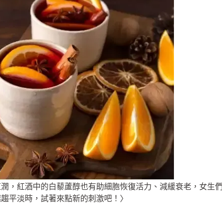
潤，紅酒中的白藜蘆醇也有助細胞恢復活力、減緩衰老，女生們必
越趨平淡時，試著來點新的刺激吧！〉