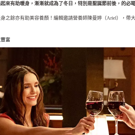
喝起來有助暖身，漸漸就成為了冬日，特別是聖誕節前後，的必
身之餘亦有助美容養顏！編輯邀請營養師陳曼婷（Ariel），帶
。
效豐富