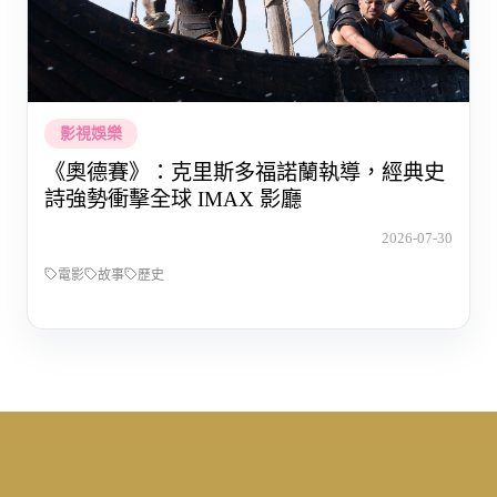
影視娛樂
《奧德賽》：克里斯多福諾蘭執導，經典史
詩強勢衝擊全球 IMAX 影廳
2026-07-30
電影
故事
歷史