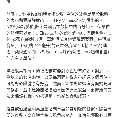
復。
那麼，1 個單位的酒精是多少呢?單位的數量是基於飲料
的大小和酒精強度(Alcohol By Volume,ABV)得出的。
ABV(酒精體積)數字是酒精在飲料中的百分比。1 個單位
的酒精可以是：1 口(25 毫升)的烈性酒(40% 酒精含量)、1
杯(50毫升)的利口酒，雪利酒或其他濃醇葡萄酒(20%酒精
含量)、1 罐(約 300 毫升)的正常強度(4% 酒精含量)的啤
酒、蘋果酒。而 1 杯(約 150 毫升)葡萄酒(13% 酒精含量)
則含有 2 單位。
媒體很常報導，攝取酒精可能對心血管有好處，對於 55
歲以上的女性來說，只要每週酒精攝入不超過 5 個單位，
可能對心臟健康有好處。然而，如果對於還沒有開始喝酒
的族群，並不建議開始喝酒。因為有更安全、更健康的方
法來保護心臟，包括運動、均衡飲食和戒菸。
經常飲酒過量和高血壓之間有著非常明顯的聯繫。隨著時
間的推移，高血壓會給心肌帶來壓力，並可能導致心血管