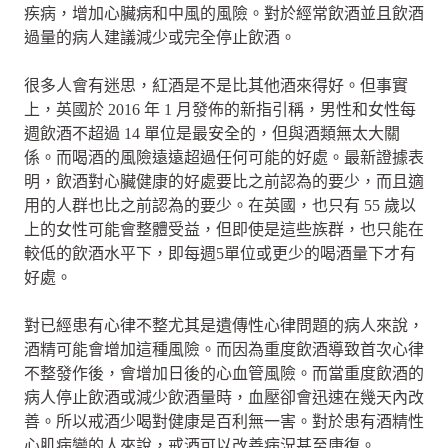
疾病，增加心臟病和中風的風險。對於經常飲酒並且飲酒
過量的病人建議減少或完全停止飲酒。
很多人會有迷思，紅酒是不是比其他酒來得好。但事實
上，英國於 2016 年 1 月發佈的新指引稱，男性和女性每
週飲酒不超過 14 單位是最安全的，但與酒類無太大關
係。而喝酒的風險遠遠超過任何可能的好處。最新證據表
明，飲酒對心臟健康的好處要比之前認為的要少，而且適
用的人群也比之前認為的要少。在英國，也只有 55 歲以
上的女性可能會整體受益，但即使是這些族群，也只能在
較低的飲酒水平下，即每週5單位或更少的喝酒量下才有
好處。
對已經患有心律不整尤其是遺傳性心律問題的病人來說，
酒精可能會增加這種風險。而因為重度飲酒導致首次心律
不整發作後，會增加日後的心血管風險。而當重度飲酒的
病人停止飲酒或減少飲酒量時，血壓卻會迅速在幾天內改
善。所以戒酒少喝對健康是百利無一害。對於患有酒精性
心肌病變的人來說，戒酒可以改善病況甚至康復。