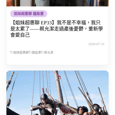
姐妹超惠聊 鐘盈惠
【姐妹超惠聊 EP33】我不是不幸福，我只
是太累了——蔡允潔走過產後憂鬱，重新學
會愛自己
2026-07-31
姐妹超惠聊
鐘盈惠
蔡允潔