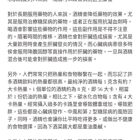
對於長期服用藥物的人來說，酒精會降低藥物的效果。尤
其是服用治療糖尿病的藥物，或者正在服用抗凝血劑時，
喝酒會影響這些藥物的作用，這些副作用是不得不注意
的。隨著時間的推移，酒精也會對肝臟造成損害，尤其是
大量飲用時會產生肝臟發炎的情況。而心臟病病患很多時
侯會服用降膽固醇等直接作用於肝臟的藥物，一旦與酒精
混合後可能會對肝臟造成進一步的損害。
另外，人們常常只把熱量和食物聯繫在一起，而忘記了許
多酒精飲料的熱量都很高。最純淨的酒精每 1 克含有約 7
大卡熱量。1 個單位的酒精約為 8 克，即 56 大卡，相當
於 1 份奶油的熱量。相比之下，碳水化合物每 1 含有 4 大
卡熱量。經常攝入過多的卡路里會導致體重增加，導致肥
胖，這些都是心臟病發作、中風和第 2 型糖尿病的風險因
子。同時，酒精也會讓你比平時吃得更多，或做出不健康
的食物選擇，因為下酒菜餚大都是重油重鹹。