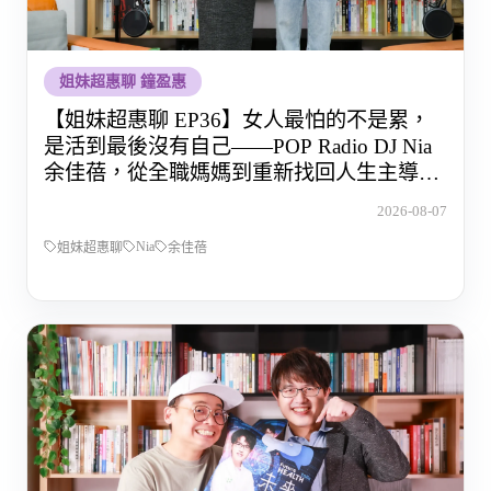
姐妹超惠聊 鐘盈惠
【姐妹超惠聊 EP36】女人最怕的不是累，
是活到最後沒有自己——POP Radio DJ Nia
余佳蓓，從全職媽媽到重新找回人生主導權
的那段路
2026-08-07
Nia
姐妹超惠聊
余佳蓓