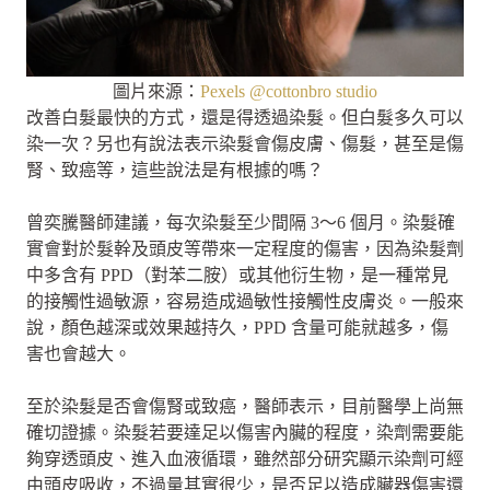
圖片來源：
Pexels @cottonbro studio
改善白髮最快的方式，還是得透過染髮。但白髮多久可以
染一次？另也有說法表示染髮會傷皮膚、傷髮，甚至是傷
腎、致癌等，這些說法是有根據的嗎？
曾奕騰醫師建議，每次染髮至少間隔 3～6 個月。染髮確
實會對於髮幹及頭皮等帶來一定程度的傷害，因為染髮劑
中多含有 PPD（對苯二胺）或其他衍生物，是一種常見
的接觸性過敏源，容易造成過敏性接觸性皮膚炎。一般來
說，顏色越深或效果越持久，PPD 含量可能就越多，傷
害也會越大。
至於染髮是否會傷腎或致癌，醫師表示，目前醫學上尚無
確切證據。染髮若要達足以傷害內臟的程度，染劑需要能
夠穿透頭皮、進入血液循環，雖然部分研究顯示染劑可經
由頭皮吸收，不過量其實很少，是否足以造成臟器傷害還