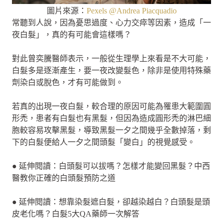
圖片來源：
Pexels @Andrea Piacquadio
常聽到人說，因為憂思過度、心力交瘁等因素，造成「一
夜白髮」，真的有可能會這樣嗎？
對此曾奕騰醫師表示，一般從生理學上來看是不大可能，
白髮多是逐漸產生，要一夜改變髮色，除非是使用特殊藥
劑染白或脫色，才有可能做到。
若真的出現一夜白髮，較合理的原因可能為罹患大範圍圓
形禿，患者有白髮也有黑髮，但因為造成圓形禿的淋巴細
胞較容易攻擊黑髮，導致黑髮一夕之間幾乎全數掉落，剩
下的白髮便給人一夕之間頭髮「變白」的視覺感受。
● 延伸閱讀：白頭髮可以拔嗎？怎樣才能變回黑髮？中西
醫教你正確的白頭髮預防之道
● 延伸閱讀：想靠染髮遮白髮，卻越染越白？白頭髮是頭
皮老化嗎？白髮5大QA藥師一次解答