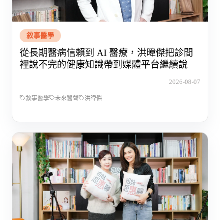
敘事醫學
從長期醫病信賴到 AI 醫療，洪暐傑把診間
裡說不完的健康知識帶到媒體平台繼續說
2026-08-07
敘事醫學
未來醫聲
洪暐傑