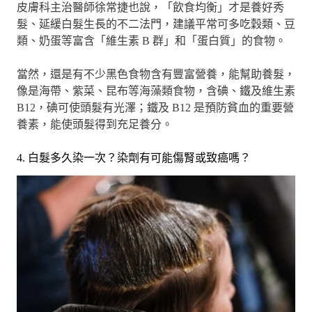
皮膚科主治醫師徐常捷也說，「飲食均衡」才是養好秀
髮、延緩白髮生長的不二法門，建議平常可多吃穀類、豆
類、奶蛋等富含「維生素 B 群」和「蛋白質」的食物。
當然，還是有不少黑色食物含有豐富營養，能幫助養髮，
像是海帶、紫菜、昆布等海藻類食物，含碘、鐵及維生素
B12，碘可使頭髮有光澤；鐵及 B12 是預防貧血的重要營
養素，能使頭髮得到充足養分。
4. 白髮多久染一次？染劑有可能傷腎或致癌嗎？