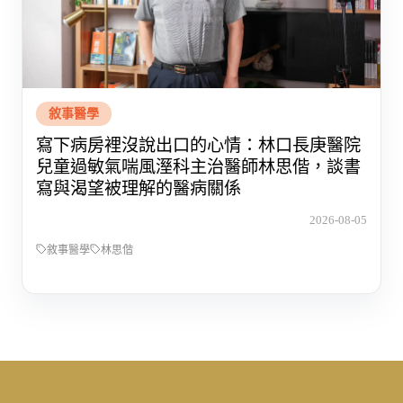
敘事醫學
寫下病房裡沒說出口的心情：林口長庚醫院
兒童過敏氣喘風溼科主治醫師林思偕，談書
寫與渴望被理解的醫病關係
2026-08-05
敘事醫學
林思偕