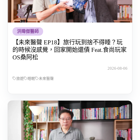
洪暐傑醫師
【未來醫聲 EP18】旅行玩到捨不得睡？玩
的時候沒感覺，回家開始還債 Feat.食尚玩家
OS桑阿松
2026-08-06
旅遊
睡眠
未來醫聲