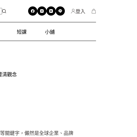
登入
短課
小舖
釐清觀念
」等等關鍵字，儼然是全球企業、品牌