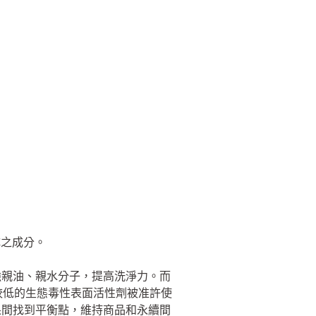
成之成分。
強親油、親水分子，提高洗淨力。而
有較低的生態毒性表面活性劑被准許使
果間找到平衡點，維持商品和永續間