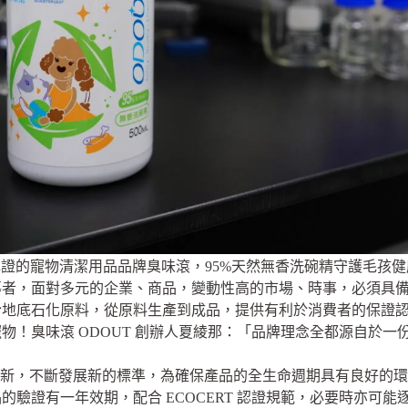
T 認證的寵物清潔用品品牌臭味滾，95%天然無香洗碗精守護毛孩
，面對多元的企業、商品，變動性高的市場、時事，必須具備與時俱
於地底石化原料，從原料生產到成品，提供有利於消費者的保證
物！臭味滾 ODOUT 創辦人夏綾那：「品牌理念全都源自於一
持續更新，不斷發展新的標準，為確保產品的全生命週期具有良好的
的驗證有一年效期，配合 ECOCERT 認證規範，必要時亦可