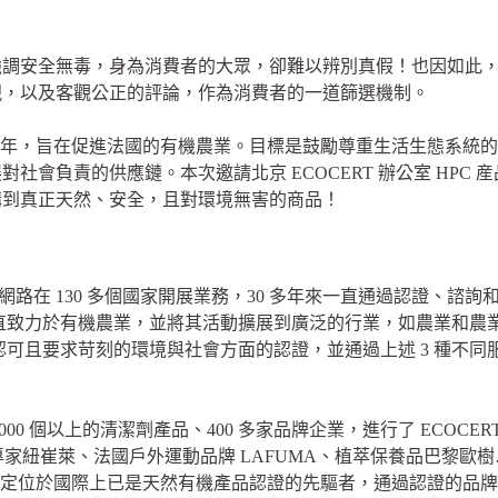
強調安全無毒，身為消費者的大眾，卻難以辨別真假！也因如此
視，以及客觀公正的評論，作為消費者的一道篩選機制。
的 1991 年，旨在促進法國的有機農業。目標是鼓勵尊重生活生態
會負責的供應鏈。本次邀請北京 ECOCERT 辦公室 HPC 産
購到真正天然、安全，且對環境無害的商品！
司的國際網路在 130 多個國家開展業務，30 多年來一直通過認證
以來一直致力於有機農業，並將其活動擴展到廣泛的行業，如農業和
擇廣受認可且要求苛刻的環境與社會方面的認證，並通過上述 3 種
000 個以上的清潔劑產品、400 多家品牌企業，進行了 ECOCE
品專家紐崔萊、法國戶外運動品牌 LAFUMA、植萃保養品巴黎歐樹…
T 在定位於國際上已是天然有機產品認證的先驅者，通過認證的品