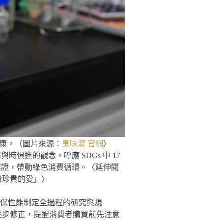
健康。（圖片來源：
臭味滾 官網
）
進的觀念。呼應 SDGs 中 17
認證，帶動綠色消費循環。〈延伸閱
份珍貴的愛」〉
環保性能制定全過程的研究與規
能逐步修正，提醒消費者購買前先注意