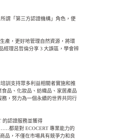
，所謂「第三方認證機構」角色，便
系統的生產，更好地管理自然資源，將環
品經理呂哲倫分享 3 大誤區，學會辨
、諮詢和培訓支持眾多利益相關者實施和推
農業食品、化妝品、紡織品、家居產品
不同服務，努力為一個永續的世界共同行
RT 的認證服務並獲得
…都是對 ECOCERT 專業能力的
牌商品，不僅在市場具有競爭力和良