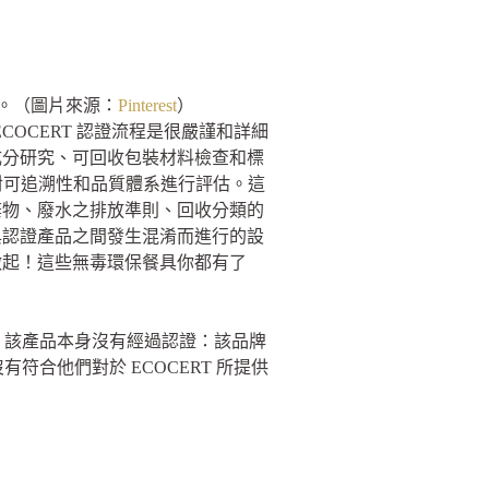
關。（圖片來源：
Pinterest
）
COCERT 認證流程是很嚴謹和詳細
成分研究、可回收包裝材料檢查和標
標準對可追溯性和品質體系進行評估。這
棄物、廢水之排放準則、回收分類的
與認證產品之間發生混淆而進行的設
做起！這些無毒環保餐具你都有了
估。該產品本身沒有經過認證：該品牌
符合他們對於 ECOCERT 所提供