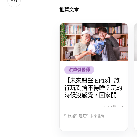
A
推薦文章
洪暐傑醫師
【未來醫聲 EP18】旅
行玩到捨不得睡？玩的
時候沒感覺，回家開始
還債 Feat.食尚玩家OS
2026-08-06
桑阿松
旅遊
睡眠
未來醫聲