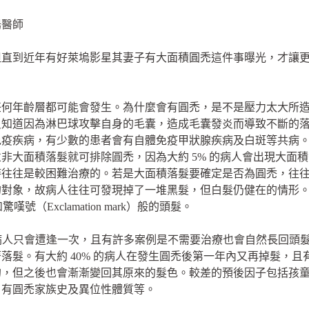
陽醫師
但直到近年有好萊塢影星其妻子有大面積圓禿這件事曝光，才讓
何年齡層都可能會發生。為什麼會有圓禿，是不是壓力太大所造
只知道因為淋巴球攻擊自身的毛囊，造成毛囊發炎而導致不斷的
免疫疾病，有少數的患者會有自體免疫甲狀腺疾病及白斑等共病
大面積落髮就可排除圓禿，因為大約 5% 的病人會出現大面積落
時往往是較困難治療的。若是大面積落髮要確定是否為圓禿，往
的對象，故病人往往可發現掉了一堆黑髮，但白髮仍健在的情形
如驚嘆號（Exclamation mark）般的頭髮。
的病人只會遭逢一次，且有許多案例是不需要治療也會自然長回頭髮
落髮。有大約 40% 的病人在發生圓禿後第一年內又再掉髮，
的，但之後也會漸漸變回其原來的髮色。較差的預後因子包括孩
、有圓禿家族史及異位性體質等。