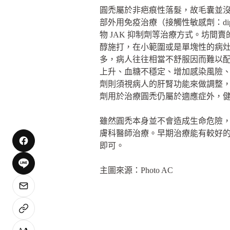
圓禿屬於非疤痕性落髮，故毛囊並
部外用免疫治療（接觸性敏感劑：di
物 JAK 抑制劑等治療方式。坊間
醇施打，在小範圍或是單塊性的病
多，病人往往相當不舒服因而難以
上升、血糖不穩定、增加感染風險
劑則須視病人的肝腎功能來做調整，也
劑用於治療圓禿仍屬於適應症外，
雖然圓禿本身並不會造成生命危險
膚科醫師治療。早期治療能有較好
即可。
主圖來源：Photo AC
A