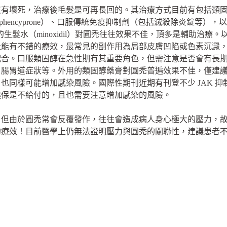
沒有壞死，治療後毛髮是可再長回的。其治療方式目前有包括類
phencyprone）、口服傳統免疫抑制劑（包括滅殺除炎錠等）
賣的生髮水（minoxidil）對圓禿往往效果不佳，頂多是輔助治
灶能有不錯的療效，最常見的副作用為局部皮膚凹陷或色素沉澱
配合。口服類固醇在急性期有其重要角色，但需注意是否會有長
、腸胃道症狀等。外用的類固醇藥膏對圓禿普遍效果不佳，僅建
同樣可能增加感染風險。國際性期刊近期有刊登不少 JAK 抑制
健保是不給付的，且也需要注意增加感染的風險。
，但由於圓禿常會反覆發作，往往會造成病人身心極大的壓力，
的療效！目前醫學上仍無法證明壓力與圓禿的關聯性，建議患者