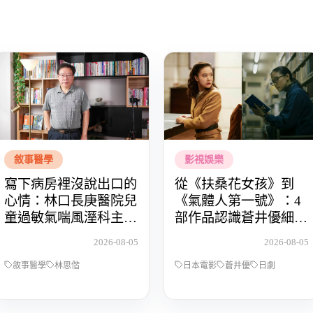
敘事醫學
影視娛樂
寫下病房裡沒說出口的
從《扶桑花女孩》到
心情：林口長庚醫院兒
《氣體人第一號》：4
童過敏氣喘風溼科主治
部作品認識蒼井優細膩
醫師林思偕，談書寫與
動人的演技
2026-08-05
2026-08-05
渴望被理解的醫病關係
敘事醫學
林思偕
日本電影
蒼井優
日劇