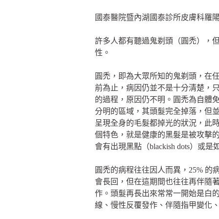
國泰醫院暨內湖國泰診所皮膚科羅
許多人都有聽過鬼剃頭（圓禿），
性。
圓禿，即為大眾所知的鬼剃頭，在任
前為止，病因仍並不是十分清楚，
的過程，原因仍不明。圓禿為自體
分明的區域，其頭髮完全掉落，但並非
呈現全身的毛髮都掉光的狀況，此
個特色，就是健康的黑髮是被攻擊
會有出現黑點（blackish dots）或是
圓禿的病程往往因人而異，25% 
會長回，但在這期間也往往再伴隨著
作。頭髮再長出來常常一開始是白
線、慢性反覆發作、伴隨指甲變化