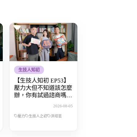
生技人知初
【生技人知初 EP53】
壓力大但不知道該怎麼
辦，你有試過諮商嗎？
Feat.洪培芸臨床心理師
2026-08-05
壓力
生技人之初
洪培芸