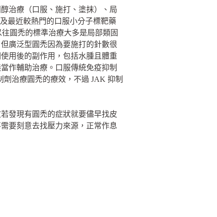
固醇治療（口服、施打、塗抹）、局
，以及最近較熱門的口服小分子標靶藥
療。以往圓禿的標準治療大多是局部類固
，但廣泛型圓禿因為要施打的針數很
期使用後的副作用，包括水腫且體重
議當作輔助治療。口服傳統免疫抑制
劑治療圓禿的療效，不過 JAK 抑制
故若發現有圓禿的症狀就要儘早找皮
不需要刻意去找壓力來源，正常作息