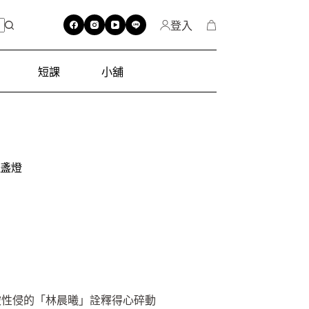
登入
短課
小舖
那盞燈
被性侵的「林晨曦」詮釋得心碎動