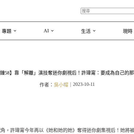
AI
專題
生活
現時
鐘58】靠「解離」演技奪迷你劇視后！許瑋甯：要成為自己的
2023-10-11
作者：
吳小帽
｜
配角，許瑋甯今年再以《她和她的她》奪得迷你劇集視后！她將