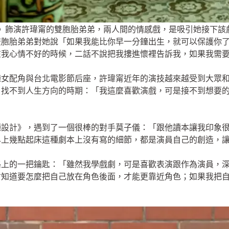
飾演許瑋甯的雙胞胎弟弟，兩人間的情感戲，是吸引她接下該劇的動
雙胞胎弟弟對她說「如果我能比你早一分鐘出生，就可以保護你
在我心情不好的時候，二話不說把我摟進懷裡告訴我，如果我需
鐘女配角與台北電影節后座，許瑋甯近年的演技越來越受到大眾
、找不到人生方向的時期：「我這麼喜歡演戲，可是接不到想要
種設計》，遇到了一個很棒的對手莫子儀：「跟他讀本讓我印象
早上幾點起床這種劇本上沒有寫的細節，都是演員自己的創造，
路上的一把鑰匙：「雖然我學戲劇，可是喜歡表演跟作為演員，
才知道要怎麼把自己放在角色後面，才能更靠近角色；如果我把