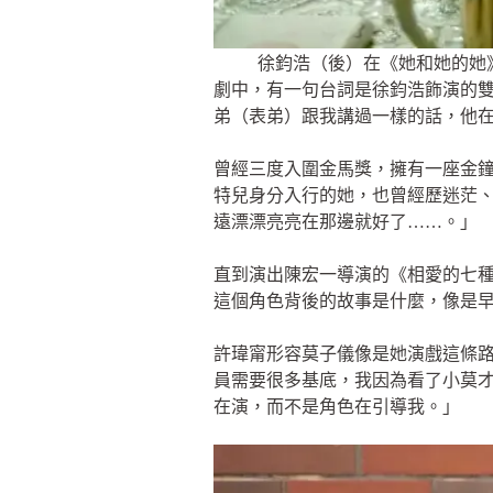
徐鈞浩（後）在《她和她的她》
劇中，有一句台詞是徐鈞浩飾演的
弟（表弟）跟我講過一樣的話，他
曾經三度入圍金馬獎，擁有一座金
特兒身分入行的她，也曾經歷迷茫
遠漂漂亮亮在那邊就好了……。」
直到演出陳宏一導演的《相愛的七
這個角色背後的故事是什麼，像是
許瑋甯形容莫子儀像是她演戲這條
員需要很多基底，我因為看了小莫
在演，而不是角色在引導我。」