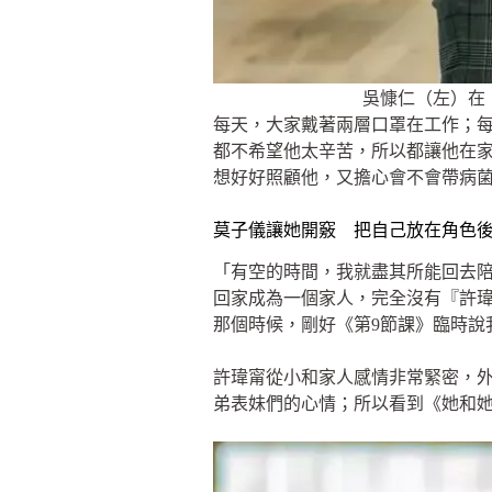
吳慷仁（左）在《
每天，大家戴著兩層口罩在工作；每
都不希望他太辛苦，所以都讓他在
想好好照顧他，又擔心會不會帶病
莫子儀讓她開竅 把自己放在角色
「有空的時間，我就盡其所能回去
回家成為一個家人，完全沒有『許瑋
那個時候，剛好《第9節課》臨時說
許瑋甯從小和家人感情非常緊密，
弟表妹們的心情；所以看到《她和