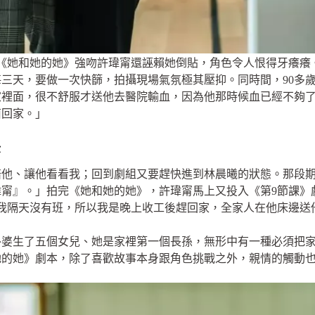
她和她的她》強吻許瑋甯還誣賴她倒貼，角色令人恨得牙癢癢。（N
三天，要做一次快篩，拍攝現場氣氛極其壓抑。同時間，90多
家裡面，很不舒服才送他去醫院輸血，因為他那時候血已經不夠
菌回家。」
後
陪他、讓他看看我；回到劇組又要趕快進到林晨曦的狀態。那段
甯』。」拍完《她和她的她》，許瑋甯馬上又投入《第9節課》
我隔天沒有班，所以我是晚上收工後趕回家，全家人在他床邊送
外婆生了五個女兒、她是家裡第一個長孫，無形中有一種必須把
她的她》劇本，除了喜歡故事本身跟角色挑戰之外，親情的觸動