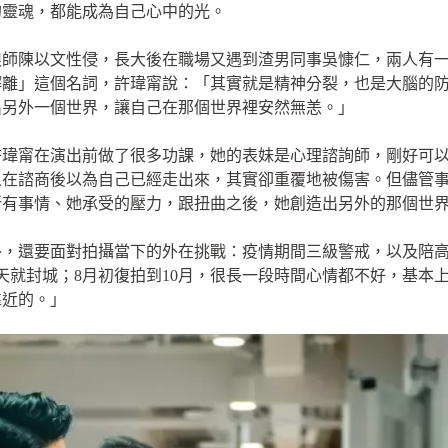
的靈魂，都能成為自己心中的光。
狼師陳以文性侵，長大後在職場又遇到渣男同事吳慷仁，兩人有
解離」這個名詞，許瑋甯說：「其實就是精神分裂，也是大腦的
出另外一個世界，讓自己在那個世界裡安然無恙。」
許瑋甯在演出前做了很多功課，她的表妹是心理諮詢師，剛好可
人在諮商後以為自己已經走出來，其實卻重覆地被傷害。但儘管
所有事情、她承受的壓力，跟扭曲之後，她創造出另外的那個世
外，還要面對拍攝當下的外在挑戰：疫情期間三級警戒，以及陪
天就封城；8月初復拍到10月，很長一段時間心情都不好，基本
靠近的。」