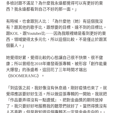
多檢討跟不滿足？為什麼我永遠都覺得可以有更好的東
西？我永遠都看到自己不好的那一面。」
有時候，也會跟別人比：「為什麼他（她）有這個我沒
有？跟其他的歌手比，跟想要的目標、達不到的目標比，
跟KOL、跟Youtuber比⋯⋯因為我眼裡總是看到更好的東
西，領域變得太多元化，所以這個比較，不是僅止於跟某
個藝人。」
她覺得好累，覺得比較的心態讓自己很不快樂、很不健
康；所以曾經在2018年連發兩張專輯、被形容「創作能量
大爆發」的孫盛希，這回花了三年時間才端出
《BOOMERANG》。
「到這張之前，我好像沒有休息過，剛好疫情也來了，就
覺得應該要好好生活。所以做這張專輯的一開始，我就把
『作品要弄得沒有一點遺憾』、把對金曲獎的期待放掉
了，我只要好好地服務我的聽眾們就好了。當然得獎沒有
人不喜歡，但是我知道這個專輯不一定是金曲走向的。」