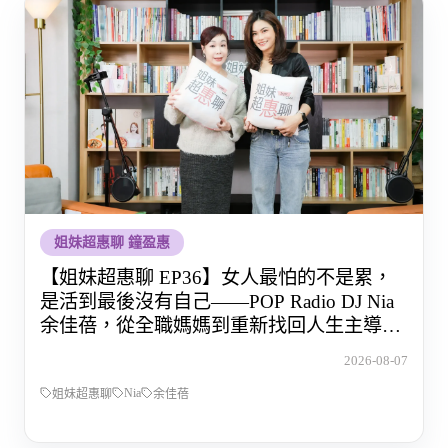
姐妹超惠聊 鐘盈惠
【姐妹超惠聊 EP36】女人最怕的不是累，
是活到最後沒有自己——POP Radio DJ Nia
余佳蓓，從全職媽媽到重新找回人生主導權
的那段路
2026-08-07
Nia
姐妹超惠聊
余佳蓓