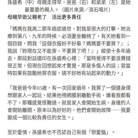
孫盛希（中）母親走得早，爸爸（右）和弟弟（左）是她
最重要的親人。（圖片來源／滾石唱片）
母親早逝父親老了 活出更多責任
「媽媽在我高二那年癌症過世，對我是很大的打擊，她治
療到第八、九年的時候，必須要坐輪椅了，有天她看到一
個目錄，問我『這個衣服好不好看？媽媽要不要買？』；
我說『妳現在又不能穿，不要買了吧！』」縱使十多年過
去，那段對話還印在孫盛希心裡：「當時覺得不要浪費錢
很正常，但現在回想起來才驚覺，那是多傷人的話；我當
時如果有鼓勵她買衣服，搞不好她有站起來的動力。」
「我爸爸今年65歲，有一次回家過年，我買了一個健身環
想跟家人一起玩，結果他視網膜剝離動手術，連看我都看
不了。那種感覺很難過，就是家人會開始生病，身邊的人
會開始離開，原本以為好好的，他們會開始故障⋯⋯我要
變成一個比較負責任的女生。」
至於愛情，孫盛希也不否認自己有個「戀愛腦」。