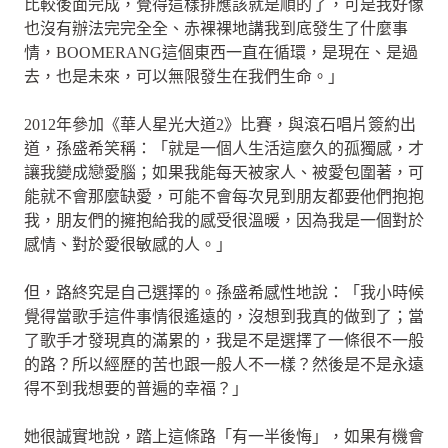
比較後面完成，覺得這樣排應該就是順的了，可是我好像
也沒有辦法完完全全、赤裸裸地講我到底發生了什麼事
情，BOOMERANG這個東西一直在循環，是現在、是過
去，也是未來，可以無限發生在我們生命。」
2012年參加《華人星光大道2》比賽，與滾石唱片簽約出
道，孫盛希笑稱：「就是一個人生活這麼久的孤獨感，才
讓我變成戀愛腦；如果我能每天被家人、被愛包圍著，可
能就不會那麼缺愛，可能不會每次見到朋友都要他們抱抱
我，朋友們的擁抱給我的感受很溫暖，因為我是一個對於
感情、對於愛很敏感的人。」
但，路終究是自己選擇的。孫盛希感性地說：「我小時候
覺得當歌手這件事情很遙遠的，沒想到我真的做到了；當
了歌手才發現真的滿累的，我是不是選擇了一條很不一般
的路？所以經歷的苦也跟一般人不一樣？然後是不是永遠
得不到我想要的普遍的幸福？」
她很誠實地說，踏上這條路「有一半後悔」，如果有機會