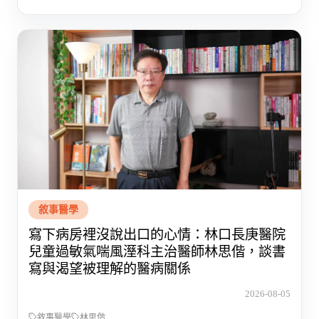
敘事醫學
寫下病房裡沒說出口的心情：林口長庚醫院
兒童過敏氣喘風溼科主治醫師林思偕，談書
寫與渴望被理解的醫病關係
2026-08-05
敘事醫學
林思偕