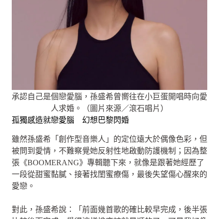
承認自己是個戀愛腦，孫盛希曾嚮往在小巨蛋開唱時向愛
人求婚。（圖片來源／滾石唱片）
孤獨感造就戀愛腦 幻想巴黎閃婚
雖然孫盛希「創作型音樂人」的定位遠大於偶像色彩，但
被問到愛情，不難察覺她反射性地啟動防護機制；因為整
張《BOOMERANG》專輯聽下來，就像是跟著她經歷了
一段從甜蜜黏膩、接著找閨蜜療傷，最後失望傷心醒來的
愛戀。
對此，孫盛希說：「前面幾首歌的確比較早完成，後半張