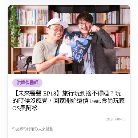
洪暐傑醫師
【未來醫聲 EP18】旅行玩到捨不得睡？玩
的時候沒感覺，回家開始還債 Feat.食尚玩家
OS桑阿松
2026-08-06
旅遊
睡眠
未來醫聲