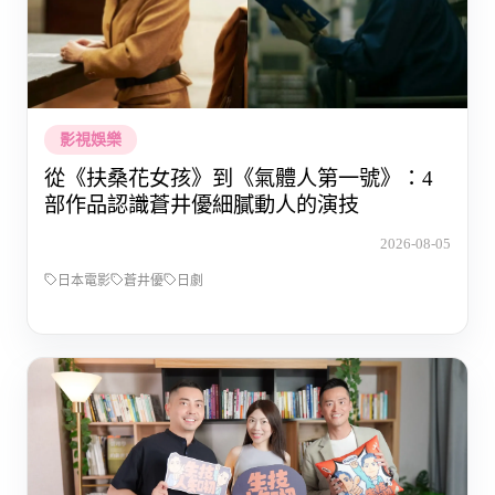
影視娛樂
從《扶桑花女孩》到《氣體人第一號》：4
部作品認識蒼井優細膩動人的演技
2026-08-05
日本電影
蒼井優
日劇