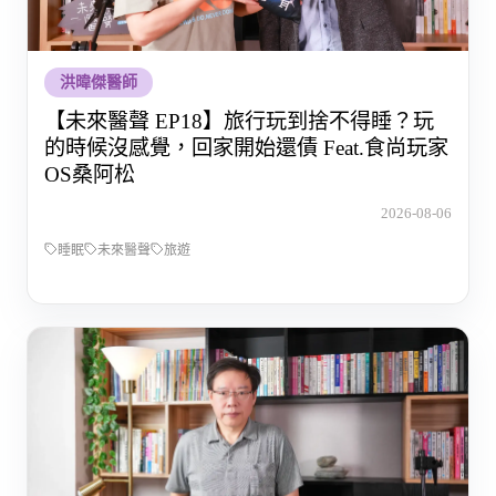
洪暐傑醫師
【未來醫聲 EP18】旅行玩到捨不得睡？玩
的時候沒感覺，回家開始還債 Feat.食尚玩家
OS桑阿松
2026-08-06
睡眠
未來醫聲
旅遊