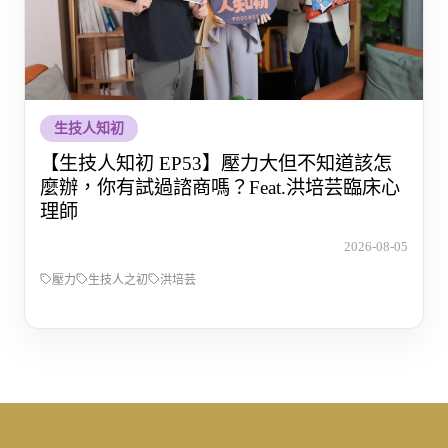
生技人知初
【生技人知初 EP53】壓力大但不知道該怎
麼辦，你有試過諮商嗎？Feat.洪培芸臨床心
理師
2026-08-05
壓力
生技人之初
洪培芸