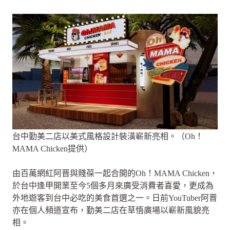
台中勤美二店以美式風格設計裝潢嶄新亮相。（Oh！
MAMA Chicken提供）
由百萬網紅阿晋與賤葆一起合開的Oh！MAMA Chicken，
於台中逢甲開業至今5個多月來廣受消費者喜愛，更成為
外地遊客到台中必吃的美食首選之一。日前YouTuber阿晋
亦在個人頻道宣布，勤美二店在草悟廣場以嶄新風貌亮
相。