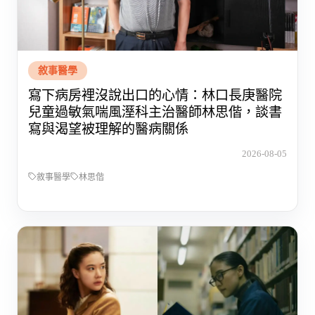
敘事醫學
寫下病房裡沒說出口的心情：林口長庚醫院
兒童過敏氣喘風溼科主治醫師林思偕，談書
寫與渴望被理解的醫病關係
2026-08-05
敘事醫學
林思偕