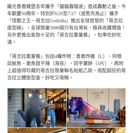
繼光香香雞暨去年攜手「貓貓蟲咖波」造成轟動之後，今
年歡慶50周年，特別於6/29至7/27（或售完為止）攜手
「怪獸之王－哥吉拉Godzilla」推出全球首發的「哥吉拉
造型碗」，全球限量5000個只有台灣有，極具收藏價值！
另外更推出氣勢十足的「哥吉拉重量餐」，包準吃好吃
滿。
「哥吉拉重量餐」包括4種炸物：香香炸雞（L）、阿根
廷魷魚、墨魚甜不辣（海苔）、田字薯餅（3片），再附
上超值得珍藏的哥吉拉限量聯名貼紙乙款，搭配超狂的哥
吉拉立體造型盒，好吃又吸睛。