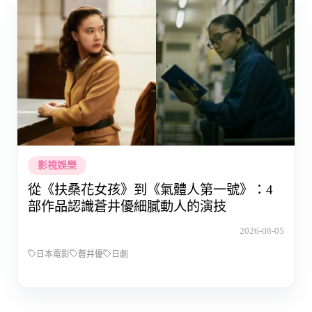
影視娛樂
從《扶桑花女孩》到《氣體人第一號》：4
部作品認識蒼井優細膩動人的演技
2026-08-05
日本電影
蒼井優
日劇