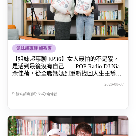
姐妹超惠聊 鐘盈惠
【姐妹超惠聊 EP36】女人最怕的不是累，
是活到最後沒有自己——POP Radio DJ Nia
余佳蓓，從全職媽媽到重新找回人生主導權
的那段路
2026-08-07
Nia
姐妹超惠聊
余佳蓓