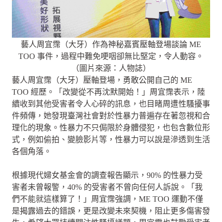
藝人周宜霈（大牙）作為神秘嘉賓壓軸登場談論 ME
TOO 事件，過程中難免哽咽卻無比堅定，令人動容。
（圖片來源：人物誌）
藝人周宜霈（大牙）壓軸登場，勇敢公開自己的 ME
TOO 經歷。「改變從不再沈默開始！」周宜霈表示，陸
續收到其他受害者令人心碎的訊息，也目睹周遭性騷擾事
件頻傳，她發現臺灣社會對於性暴力普遍存在著忽視和合
理化的現象。性暴力不只侷限於身體侵犯，也包含數位形
式，例如偷拍、變臉影片等，性暴力可以說是滲透到生活
各個角落。
根據現代婦女基金會的調查報告顯示，90% 的性暴力受
害者未曾報警，40% 的受害者不曾向任何人訴說。「我
們不能就這樣算了！」周宜霈強調，ME TOO 運動不僅
是揭露過去的錯誤，更是改變未來契機，阻止更多傷害發