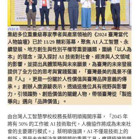
集結多位重量級專家學者與產業領袖的《2024 臺灣當代
人物論壇》已於 11/29 精彩落幕，聚焦 AI 人工智慧、永
續發展、地方創生與性別平權等重要議題，圍繞「以人為
本」的理念，深入探討 AI 技術對社會、經濟與人文領域
的影響，並提出具體策略與未來願景，為臺灣的未來發展
提供了全方位的思考與實踐藍圖，「臺灣最美的風景不僅
是『人』，更是一份關於人性價值與臺灣品牌意義的傳
承。」創辦人唐源駿表示，透過這幾位具有視野與影響
力，引領趨勢、創造價值的關鍵人物，帶領臺灣從「製造
導向」邁向「品牌價值」。
由台灣人工智慧學校校務長蔡明順揭開序幕，「2045 年
將有 50% 的工作被 AI 技術取代，人機協作將成為未來社
會的主要運行模式。」蔡明順強調，AI 不僅是技術上的
創新，更是未來解決各種問題的重要工具，應積極擁抱學