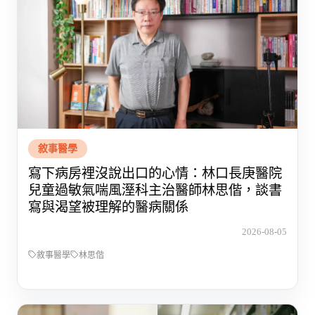
敘事醫學
寫下病房裡沒說出口的心情：林口長庚醫院
兒童過敏氣喘風溼科主治醫師林思偕，談書
寫與渴望被理解的醫病關係
2026-08-05
敘事醫學
林思偕