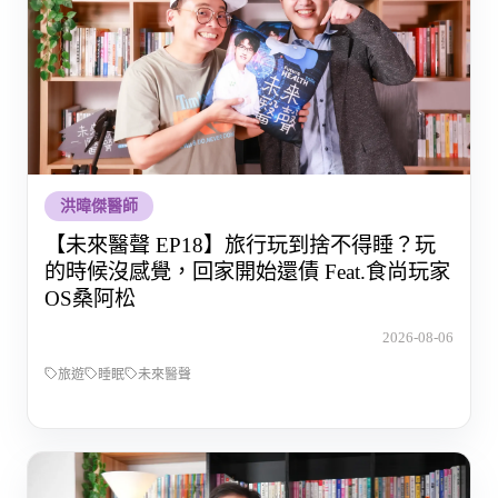
洪暐傑醫師
【未來醫聲 EP18】旅行玩到捨不得睡？玩
的時候沒感覺，回家開始還債 Feat.食尚玩家
OS桑阿松
2026-08-06
旅遊
睡眠
未來醫聲