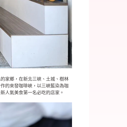
己的家鄉，在新北三峽、土城、樹林
合作的來發咖啡峽，以三峽藍染為咖
最新人氣美食第一名必吃的店家。