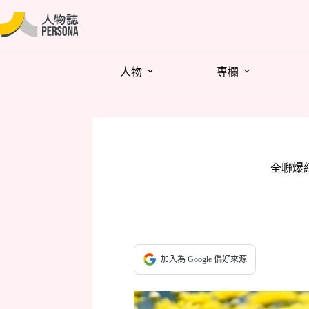
人物
專欄
全聯爆
加入為 Google 偏好來源