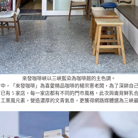
來發咖啡峽以三峽藍染為咖啡館的主色調。
店中，「來發咖啡」為喜愛精品咖啡的楊宗憲老闆，為了深耕自
已有 5 家店，每一家店都有不同的門市風格，此次與崙背鮮乳
、工業風元素，營造濃厚的文青氣息，更獲得網路媒體選為三峽