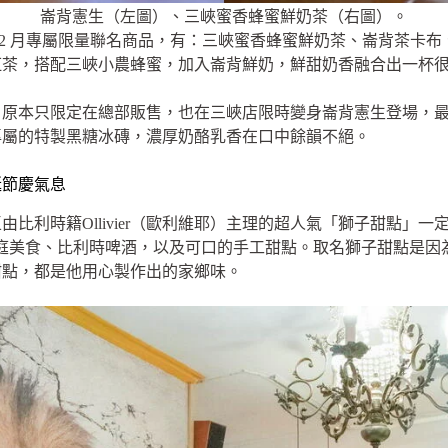
崙背憲生（左圖）、三峽蜜香蜂蜜鮮奶茶（右圖）。
12 月專屬限量聯名商品，有：三峽蜜香蜂蜜鮮奶茶、崙背茶卡
紅茶，搭配三峽小農蜂蜜，加入崙背鮮奶，鮮甜奶香融合出一杯
，原本只限定在總部販售，也在三峽店限時變身崙背憲生登場，
專屬的特製黑糖冰磚，濃厚奶酪乳香在口中餘韻不絕。
誕節慶氣息
利時籍Ollivier（歐利維耶）主理的超人氣「獅子甜點」一定不陌
庭美食、比利時啤酒，以及可口的手工甜點。取名獅子甜點是因為獅子
甜點，都是他用心製作出的家鄉味。