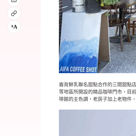
A
A
崙背鮮乳聯名甜點合作的三間甜點
等地區所開設的精品咖啡門市，目前
啡館的主色調，老房子加上老物件