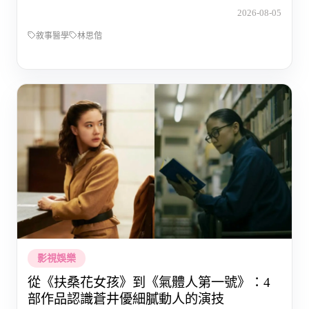
2026-08-05
敘事醫學
林思偕
影視娛樂
從《扶桑花女孩》到《氣體人第一號》：4
部作品認識蒼井優細膩動人的演技