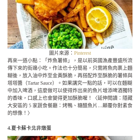
圖片來源：
Pinterest
再來一道小點：「炸魚薯條」，是以前英國漁產豐盛所流
傳下來的街邊小吃。作法也十分簡易，只需將魚肉裹上麵
糊後，放入油中炸至金黃酥脆，再搭配炸至酥脆的薯條與
塔塔醬（Tartar Sauce）。如果講究一點的話，可以在麵糊
中加入啤酒，這麼做可以使得炸出來的魚片增添啤酒獨特
的香味，口感上也會變得更加酥脆喔！〈延伸閱讀：隱藏
大安區的 5 家蔬食餐廳：烤鴨、糖醋魚片…顛覆你對素食
的想像！〉
4.夏卡蘇卡北非燉蛋