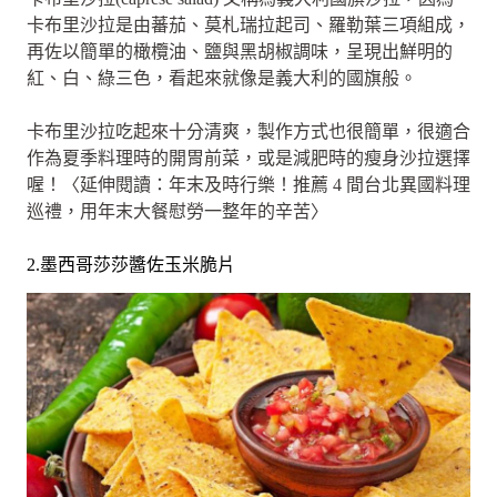
卡布里沙拉是由蕃茄、莫札瑞拉起司、羅勒葉三項組成，
再佐以簡單的橄欖油、鹽與黑胡椒調味，呈現出鮮明的
紅、白、綠三色，看起來就像是義大利的國旗般。
卡布里沙拉吃起來十分清爽，製作方式也很簡單，很適合
作為夏季料理時的開胃前菜，或是減肥時的瘦身沙拉選擇
喔！〈延伸閱讀：年末及時行樂！推薦 4 間台北異國料理
巡禮，用年末大餐慰勞一整年的辛苦〉
2.墨西哥莎莎醬佐玉米脆片