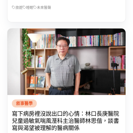
旅遊
睡眠
未來醫聲
敘事醫學
寫下病房裡沒說出口的心情：林口長庚醫院
兒童過敏氣喘風溼科主治醫師林思偕，談書
寫與渴望被理解的醫病關係