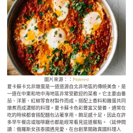
圖片來源：
：
Pinterest
夏卡蘇卡北非燉蛋是一道道源自北非地區的傳統美食，是
一道在中東和地中海地區非常受歡迎的菜肴。它主要由番
茄、洋蔥、紅椒等食材製作而成，搭配上香料和雞蛋共同
燉煮而成濃郁的料理。夏卡蘇卡色彩豐富又營養，通常在
吃的時候都會搭配麵包沾著享用，飽足感十足，因此在許
多早午餐店或咖啡廳也都能經常看見這道餐點。〈延伸閱
讀：俄羅斯女孩泰國遇見愛，在台創業開啟異國料理人