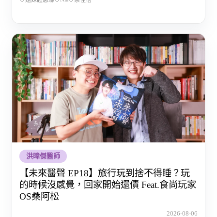
姐妹超惠聊
余佳蓓
洪暐傑醫師
【未來醫聲 EP18】旅行玩到捨不得睡？玩
的時候沒感覺，回家開始還債 Feat.食尚玩家
OS桑阿松
2026-08-06