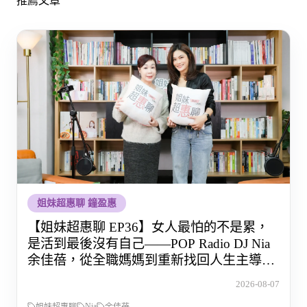
推薦文章
姐妹超惠聊 鐘盈惠
【姐妹超惠聊 EP36】女人最怕的不是累，
是活到最後沒有自己——POP Radio DJ Nia
余佳蓓，從全職媽媽到重新找回人生主導權
的那段路
2026-08-07
Nia