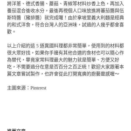
將洋蔥、德式香腸、蘑菇、青椒等材料炒香上色，再加入
番茄混合後收水分，最後再視個人口味放進將蕃茄醬與伍
斯特醬（豬排醬）就完成囉！由於拿坡里義大利麵是經典
的和式洋食，符合台灣人的亞洲味，試過的人幾乎都會喜
歡。
以上介紹的這 5 道異國料理都非常簡單，使用到的材料都
很大眾好找，如果你手邊有其他合適的食材也可以隨心作
為替代，畢竟家常料理最大的魅力就是簡單、方便又好
吃，不需要過分在意是否百分之百正統！歡迎大家跟著本
篇文章嘗試製作，也許會從此打開寬廣的廚藝靈感喔～
主圖來源：Pinterest