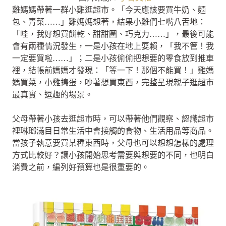
雞媽媽帶著一群小雞逛超市。「今天應該要買牛奶、麵
包、青菜……」雞媽媽想著，結果小雞們七嘴八舌地：
「哇，我好想買餅乾、甜甜圈、巧克力……」，最後可能
會有兩種情況發生，一是小孩在地上耍賴，「我不管！我
一定要買啦……」；二是小孩偷偷把想要的零食放到推車
裡，結帳前媽媽才發現：「等一下！那個不能買！」雞媽
媽買菜，小雞搗蛋，吵著想買東西，完整呈現親子逛超市
最真實、逗趣的場景。
父母帶著小孩去逛超市時，可以帶著他們觀察、認識超市
裡琳瑯滿目日常生活中會接觸的食物、生活用品等商品。
當孩子執意要買某種東西時，父母也可以想想怎樣的處理
方式比較好？讓小孩開始思考需要與想要的不同，也明白
消費之前，編列好預算也是很重要的。