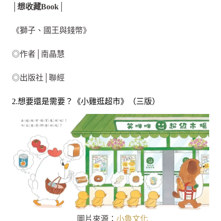
│想收藏Book│
《獅子、國王與錢幣》
◎作者│南晶慧
◎出版社│聯經
2.想要還是需要？《小雞逛超市》（三版）
圖片來源：
小魯文化