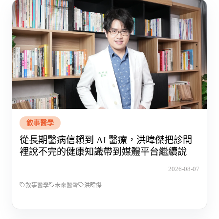
敘事醫學
從長期醫病信賴到 AI 醫療，洪暐傑把診間
裡說不完的健康知識帶到媒體平台繼續說
2026-08-07
敘事醫學
未來醫聲
洪暐傑