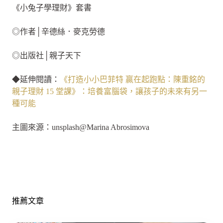
《小兔子學理財》套書
◎作者│辛德絲．麥克勞德
◎出版社│親子天下
◆延伸閱讀：
《打造小小巴菲特 贏在起跑點：陳重銘的
親子理財 15 堂課》：培養富腦袋，讓孩子的未來有另一
種可能
主圖來源：unsplash@Marina Abrosimova
推薦文章