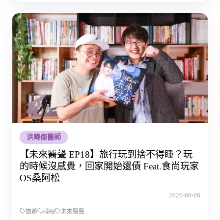
洪暐傑醫師
【未來醫聲 EP18】旅行玩到捨不得睡？玩
的時候沒感覺，回家開始還債 Feat.食尚玩家
OS桑阿松
2026-08-06
旅遊
睡眠
未來醫聲