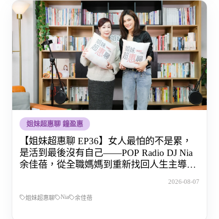
姐妹超惠聊 鐘盈惠
【姐妹超惠聊 EP36】女人最怕的不是累，
是活到最後沒有自己——POP Radio DJ Nia
余佳蓓，從全職媽媽到重新找回人生主導權
的那段路
2026-08-07
Nia
姐妹超惠聊
余佳蓓