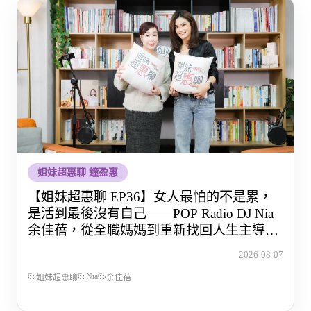
姐妹超惠聊 鐘盈惠
【姐妹超惠聊 EP36】女人最怕的不是累，
是活到最後沒有自己——POP Radio DJ Nia
余佳蓓，從全職媽媽到重新找回人生主導權
的那段路
2026-08-07
Nia
姐妹超惠聊
余佳蓓