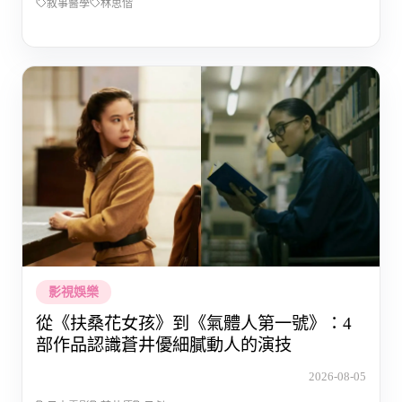
敘事醫學
林思偕
影視娛樂
從《扶桑花女孩》到《氣體人第一號》：4
部作品認識蒼井優細膩動人的演技
2026-08-05