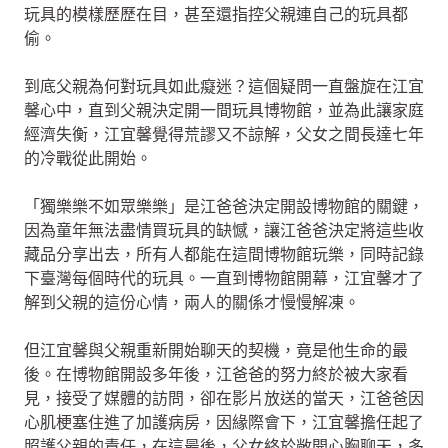
玩具的模樣歷歷在目，甚至還指控父親連自己的玩具都
偷。
到底父親為何對玩具如此癡迷？這個疑問一直盤旋在江宜
馨心中，直到父親決定開一間玩具博物館，並為此讓家庭
經濟失衡，江宜馨覺得荒謬又不諒解，父女之間長達七年
的冷戰從此開始。
「獨樂樂不如眾樂樂」是江爸爸決定開設博物館的關鍵，
因為童年無法盡情買玩具的缺憾，讓江爸爸決定將這些收
藏品分享出去，所有人都能在這間博物館玩樂，同時記錄
下臺灣每個時代的玩具。一直到博物館開幕，江宜馨才了
解到父親的這份心情，兩人的關係才慢慢解凍。
但江宜馨與父親重新開始聊天的契機，竟是他生命的最
後。在博物館開設多年後，江爸爸的努力終於被大家看
見，接受了媒體的訪問，卻在影片放送的當天，江爸爸因
心肌梗塞住進了加護病房，因緣際會下，江宜馨擔任起了
照護父親的責任，在這最後，父女終於敞開心胸聊天，多