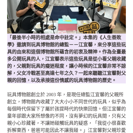
「最後半小時的相處是命中註定。」本集的《人生善敗
學》邀請到玩具博物館的總監－－江宜馨，來分享這些玩
具的由來和這個博物館所蘊含的初衷及精神。作為全臺最
多公開玩具的人，江宜馨表示這些玩具是從小看父親收藏
的，父親對玩具的癡迷程度，讓小時候的江宜馨非常不諒
解，父女冷戰甚至高達七年之久？一起來聽聽江宜馨對父
親的回憶，以及承接這份情感的玩具博物館的歷史。
玩具博物館創立於 2003 年，是現任總監江宜馨的父親所
創立，博物館內收藏了大大小小不同世代的玩具，似乎為
每個時代保留下了屬於孩提時代的快樂回憶。但江宜馨的
童年卻跟大家所想像的不同，沒有夢幻的玩具間，只有父
親小心珍藏著，不讓她碰觸玩具的疑惑，「我從小很喜歡
拆解東西，爸爸可能因此不讓我碰。」江宜馨對父親珍愛