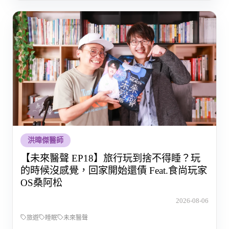
洪暐傑醫師
【未來醫聲 EP18】旅行玩到捨不得睡？玩
的時候沒感覺，回家開始還債 Feat.食尚玩家
OS桑阿松
2026-08-06
旅遊
睡眠
未來醫聲