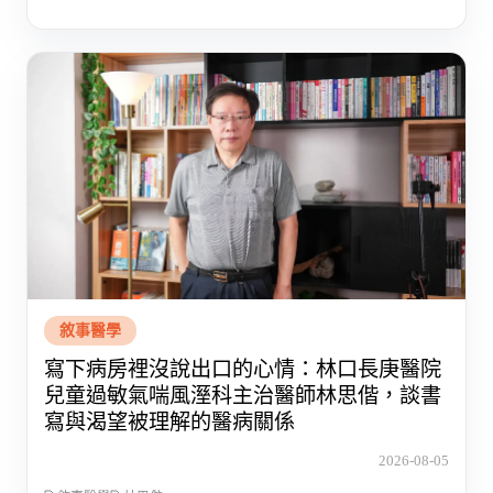
敘事醫學
寫下病房裡沒說出口的心情：林口長庚醫院
兒童過敏氣喘風溼科主治醫師林思偕，談書
寫與渴望被理解的醫病關係
2026-08-05