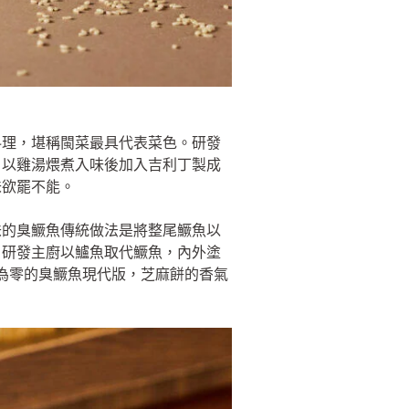
料理，堪稱閩菜最具代表菜色。研發
，以雞湯煨煮入味後加入吉利丁製成
味欲罷不能。
味的臭鱖魚傳統做法是將整尾鱖魚以
。研發主廚以鱸魚取代鱖魚，內外塗
為零的臭鱖魚現代版，芝麻餅的香氣