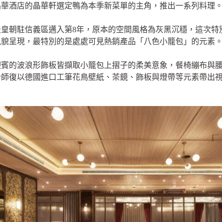
晶華酒店的晶華軒選定鴨為本季新菜單的主角，推出一系列料理
皇朝駐信義區邁入第8年，原本的空間風格為灰黑沉穩，這次特
風貌呈現，最特別的是處處可見熱銷產品「八色小籠包」的元素
迎賓的波浪形飾板皆擷取小籠包上摺子的柔美意象，餐椅繃布與
計師復以德國進口工筆花鳥壁紙、茶鏡、飾板與燈帶等元素帶出