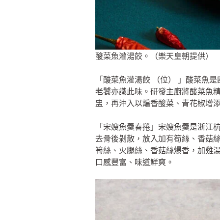
酸菜魚灌湯餃。（樂天皇朝提供）
「酸菜魚灌湯餃 （位） 」酸菜魚
老饕亦識此味。研發主廚將酸菜魚
盅，再沖入以煸香酸菜、青花椒增
「宋嫂魚羹春捲」宋嫂魚羹是浙江杭
去骨後剝散，放入加有筍絲、香菇
筍絲、火腿絲、香菇絲爆香，加雞
口感豐富、味道鮮爽。