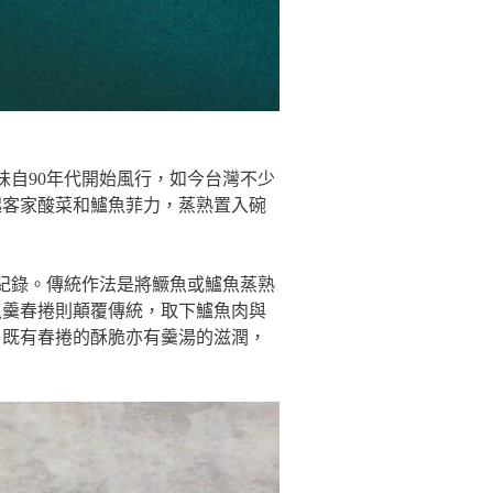
味自90年代開始風行，如今台灣不少
起客家酸菜和鱸魚菲力，蒸熟置入碗
其紀錄。傳統作法是將鱖魚或鱸魚蒸熟
魚羹春捲則顛覆傳統，取下鱸魚肉與
，既有春捲的酥脆亦有羹湯的滋潤，