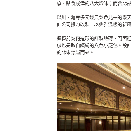
象、點食成津的八大珍味；而台北
以川、滬等多元經典菜色見長的樂天
計公司操刀改裝，以典雅溫暖的新
櫃檯前幾何造形的訂製地磚、門面
感也是取自繽紛的八色小籠包。設
的北宋穿越而來。