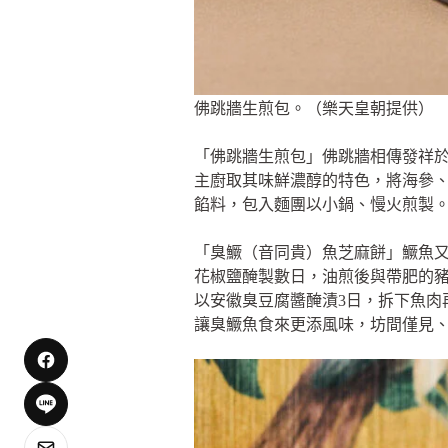
佛跳牆生煎包。（樂天皇朝提供）
「佛跳牆生煎包」佛跳牆相傳發祥
主廚取其味鮮濃醇的特色，將海參、
餡料，包入麵團以小鍋、慢火煎製
「臭鱖（音同貴）魚芝麻餅」鱖魚
花椒鹽醃製數日，油煎後與帶肥的
以安徽臭豆腐醬醃漬3日，拆下魚肉
讓臭鱖魚食來更添風味，坊間僅見