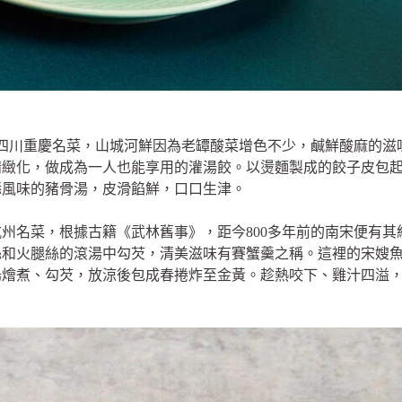
是四川重慶名菜，山城河鮮因為老罈酸菜增色不少，鹹鮮酸麻的滋
精緻化，做成為一人也能享用的灌湯餃。以燙麵製成的餃子皮包
添風味的豬骨湯，皮滑餡鮮，口口生津。
州名菜，根據古籍《武林舊事》，距今800多年前的南宋便有
絲和火腿絲的滾湯中勾芡，清美滋味有賽蟹羹之稱。這裡的宋嫂
湯燴煮、勾芡，放涼後包成春捲炸至金黃。趁熱咬下、雞汁四溢