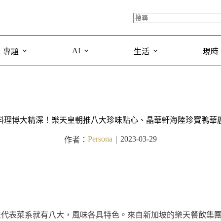
AI
專題
生活
現時
料理博大精深！樂天皇朝推八大珍味點心、晶華軒海陸珍寶鴨華
Persona
2023-03-29
作者：
｜
是代表菜系就有八大，風味各具特色。來自新加坡的樂天餐飲集