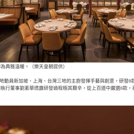
轉為典雅溫暖。（樂天皇朝提供）
罕見地動員新加坡、上海、台灣三地的主廚發揮手藝與創意，研發
執行董事劉素華透露研發過程極其艱辛，從上百道中嚴選8款，