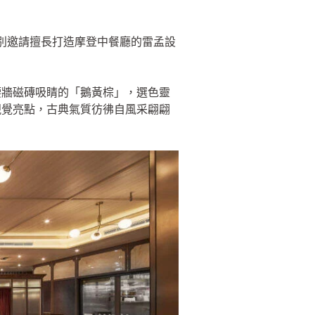
。
別邀請擅長打造摩登中餐廳的雷孟設
。
腰牆磁磚吸睛的「鵝黃棕」，選色靈
視覺亮點，古典氣質彷彿自風采翩翩