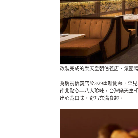
改裝完成的樂天皇朝信義店，氛圍
為慶祝信義店於3/29重新開幕，
南北點心—八大珍味，台灣樂天皇朝
出心裁口味，奇巧充滿食趣。