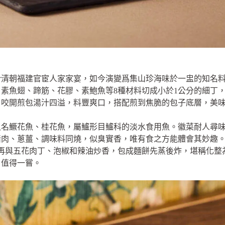
於清朝福建官宦人家家宴，如今演變爲集山珍海味於一盅的知名
素魚翅、蹄筋、花膠、素鮑魚等8種材料切成小於1公分的細丁
。咬開煎包湯汁四溢，料豐爽口，搭配煎到焦脆的包子底層，美
又名鱖花魚、桂花魚，屬鱸形目鱸科的淡水食用魚。徽菜耐人尋
豬肉、蔥薑、調味料同燒，似臭實香，唯有食之方能體會其妙趣
再與五花肉丁、泡椒和辣油炒香，包成麵餅先蒸後炸，堪稱化整
、值得一嘗。