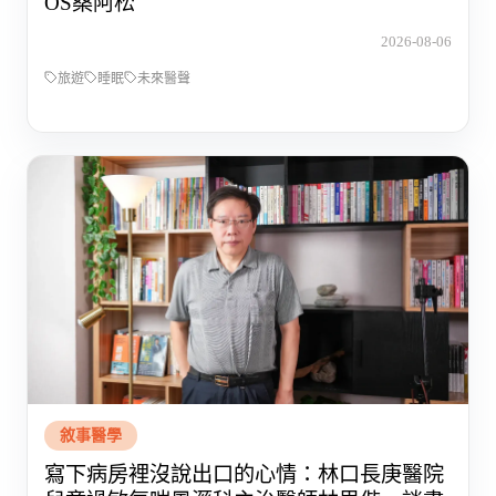
OS桑阿松
2026-08-06
旅遊
睡眠
未來醫聲
敘事醫學
寫下病房裡沒說出口的心情：林口長庚醫院