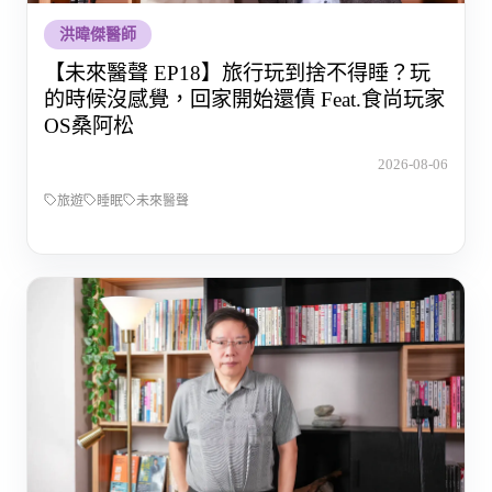
洪暐傑醫師
【未來醫聲 EP18】旅行玩到捨不得睡？玩
的時候沒感覺，回家開始還債 Feat.食尚玩家
OS桑阿松
2026-08-06
旅遊
睡眠
未來醫聲