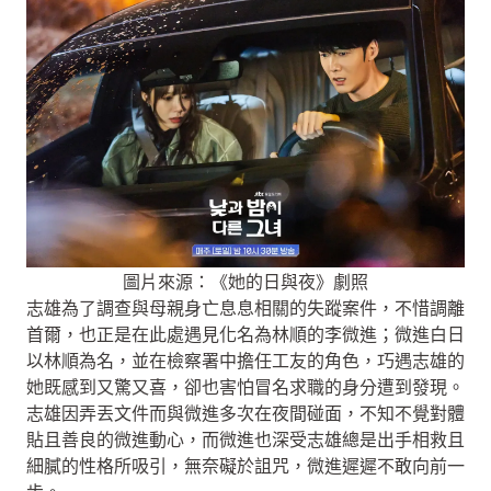
圖片來源：《她的日與夜》劇照
志雄為了調查與母親身亡息息相關的失蹤案件，不惜調離
首爾，也正是在此處遇見化名為林順的李微進；微進白日
以林順為名，並在檢察署中擔任工友的角色，巧遇志雄的
她既感到又驚又喜，卻也害怕冒名求職的身分遭到發現。
志雄因弄丟文件而與微進多次在夜間碰面，不知不覺對體
貼且善良的微進動心，而微進也深受志雄總是出手相救且
細膩的性格所吸引，無奈礙於詛咒，微進遲遲不敢向前一