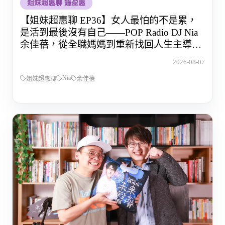
姐妹超惠聊 鐘盈惠
【姐妹超惠聊 EP36】女人最怕的不是累，
是活到最後沒有自己——POP Radio DJ Nia
余佳蓓，從全職媽媽到重新找回人生主導權
的那段路
2026-08-07
Nia
姐妹超惠聊
余佳蓓