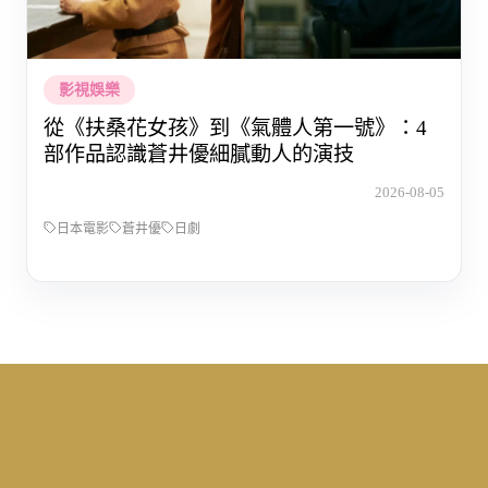
影視娛樂
從《扶桑花女孩》到《氣體人第一號》：4
部作品認識蒼井優細膩動人的演技
2026-08-05
日本電影
蒼井優
日劇