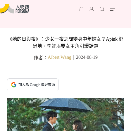
《她的日與夜》：少女一夜之間變身中年婦女？Apink 鄭
恩地、李姃垠雙女主角引爆話題
Albert Wang
2024-08-19
作者：
｜
加入為 Google 偏好來源