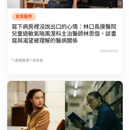
敘事醫學
寫下病房裡沒說出口的心情：林口長庚醫院
兒童過敏氣喘風溼科主治醫師林思偕，談書
寫與渴望被理解的醫病關係
2026-08-05
敘事醫學
林思偕